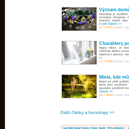
Význam domů
Horoskop je rozdělen
horoskop obsahuje ně
dvanáct, stejně, jako
celý článek >>
ž
|
17.7.2020
autor: m
Charaktery p
Nejen měsíc, ve kter
ovlivňuje lidskou pova
vládnoucí planetu, kte
>>
|
17.7.2020
autor: m
Místa, kde mů
Nejen po zimě potřebu
která jsou pověstná 
republice poměrně hodn
článek >>
|
16.7.2020
autor: m
Další články a horoskopy >>
HOROSKOPY ONLINE ZDARMA -