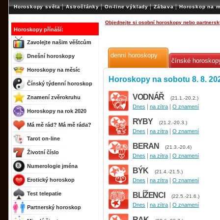
|
|
|
|
Horoskopy světa
Astročlánky
On-line výklady
Zábava
Horoskop na m
Objednejte si osobní horoskopy nebo partnersk
Horoskopy přínáší:
Zavolejte našim věštcům
denní horoskopy
Dnešní horoskopy
čínské horoskop
Horoskopy na měsíc
Horoskopy na sobotu 8. 8. 20
Čínský týdenní horoskop
VODNÁŘ
Znamení zvěrokruhu
(21.1.-20.2.)
|
|
Dnes
na zítra
O znamení
Horoskopy na rok 2020
RYBY
(21.2.-20.3.)
Má mě rád? Má mě ráda?
|
|
Dnes
na zítra
O znamení
Tarot on-line
BERAN
(21.3.-20.4)
Životní číslo
|
|
Dnes
na zítra
O znamení
Numerologie jména
BÝK
(21.4.-21.5.)
Erotický horoskop
|
|
Dnes
na zítra
O znamení
Test telepatie
BLÍŽENCI
(22.5.-21.6.)
|
|
Dnes
na zítra
O znamení
Partnerský horoskop
RAK