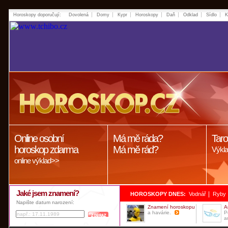
Horoskopy doporučují:
Dovolená
Domy
Kypr
Horoskopy
Daň
Odklad
Sídlo
K
Online osobní
Má mě ráda?
Taro
horoskop zdarma
Má mě rád?
Výkla
online výklad>>
Jaké jsem znamení?
|
HOROSKOPY DNES:
Vodnář
Ryby
Napište datum narození:
Znamení horoskopu
A
a havárie.
P
a