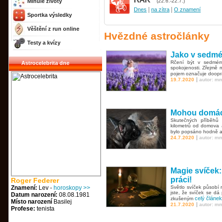
Minulé životy
(22.6.-22.7.)
|
|
Dnes
na zítra
O znamení
Sportka výsledky
Věštění z run online
Hvězdné astročlánky
Testy a kvízy
Jako v sedmém
Rčení být v sedmém
Astrocelebrita dne
spokojenosti. Zřejmě 
pojem označuje doopr
|
19.7.2020
autor: m
Mohou domácí
Skutečných příběhů 
kilometrů od domova 
bylo popsáno hodně 
|
24.7.2020
autor: m
Magie svíček: 
práci!
Roger Federer
Znamení:
Lev -
horoskopy >>
Světlo svíček působí 
jste, že svíček se dá 
Datum narození:
08.08.1981
celý článek
zkušeným
Místo narození
Basilej
|
21.7.2020
autor: m
Profese:
tenista