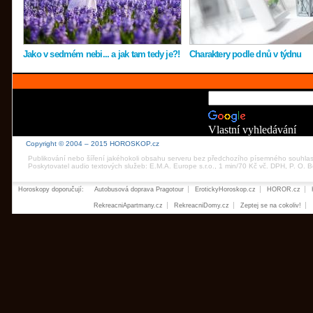
Jako v sedmém nebi... a jak tam tedy je?!
Charaktery podle dnů v týdnu
Vlastní vyhledávání
Copyright © 2004 – 2015 HOROSKOP.cz
Publikování nebo šíření jakéhokoli obsahu serveru bez předchozího písemného souhla
Poskytovatel audio textových služeb: E.M.A. Europe s.r.o., 1 min/70 Kč vč. DPH, P. O.
Horoskopy doporučují:
Autobusová doprava Pragotour
ErotickyHoroskop.cz
HOROR.cz
RekreacniApartmany.cz
RekreacniDomy.cz
Zeptej se na cokoliv!