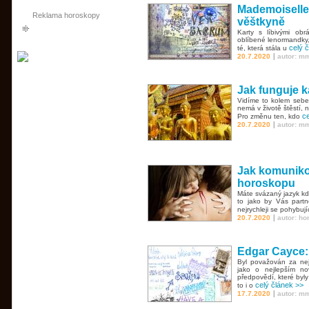
Mademoiselle
Reklama horoskopy
věštkyně
Karty s líbivými ob
oblíbené lenormandky,
celý 
té, která stála u
|
20.7.2020
autor: m
Jak funguje ka
Vidíme to kolem sebe 
nemá v životě štěstí,
ce
Pro změnu ten, kdo
|
20.7.2020
autor: m
Jak komuniko
horoskopu
Máte svázaný jazyk kd
to jako by Vás partn
nejrychleji se pohybují
|
20.7.2020
autor: h
Edgar Cayce: 
Byl považován za ne
jako o nejlepším n
předpovědí, které byl
celý článek >>
to i o
|
17.7.2020
autor: m