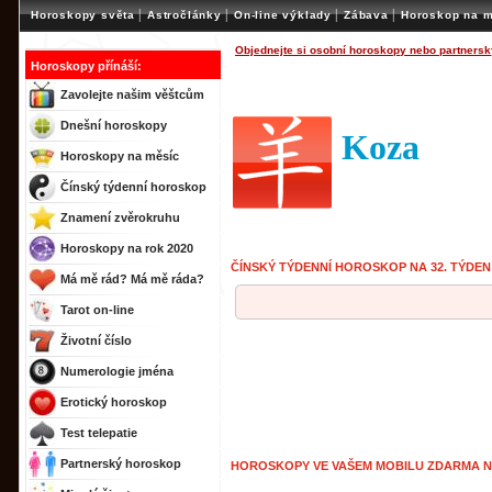
|
|
|
|
Horoskopy světa
Astročlánky
On-line výklady
Zábava
Horoskop na m
Objednejte si osobní horoskopy nebo partnersk
Horoskopy přínáší:
Zavolejte našim věštcům
Dnešní horoskopy
Koza
Horoskopy na měsíc
Čínský týdenní horoskop
Znamení zvěrokruhu
Horoskopy na rok 2020
ČÍNSKÝ TÝDENNÍ HOROSKOP NA 32. TÝDEN
Má mě rád? Má mě ráda?
Tarot on-line
Životní číslo
Numerologie jména
Erotický horoskop
Test telepatie
Partnerský horoskop
HOROSKOPY VE VAŠEM MOBILU ZDARMA 