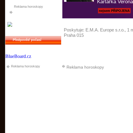
Kartářka Verona
Reklama horoskopy
nejsem PŘIPOJENA
Poskytuje:
E.M.A. Europe s.r.o.
, 1 
Praha 015
Předpověď počasí
BlueBoard.cz
Reklama horoskopy
Reklama horoskopy