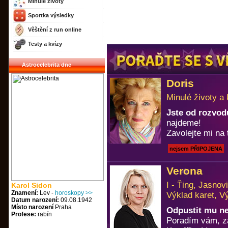
Minulé životy
Sportka výsledky
Věštění z run online
Testy a kvízy
Astrocelebrita dne
Doris
Minulé životy a
Jste od rozvod
najdeme!
Zavolejte mi na 
nejsem PŘIPOJENA
Verona
I - Ťing, Jasno
Karol Sidon
Znamení:
Lev -
horoskopy >>
Výklad karet, V
Datum narození:
09.08.1942
Místo narození
Praha
Odpustit mu n
Profese:
rabín
Poradím vám, za