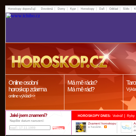
Horoskopy doporučují:
Dovolená
Domy
Kypr
Horoskopy
Daň
Odklad
Sídlo
K
Online osobní
Má mě ráda?
Taro
horoskop zdarma
Má mě rád?
Výkla
online výklad>>
Jaké jsem znamení?
|
HOROSKOPY DNES:
Vodnář
Ryby
Napište datum narození:
Znamení horoskopu
A
a havárie.
P
a