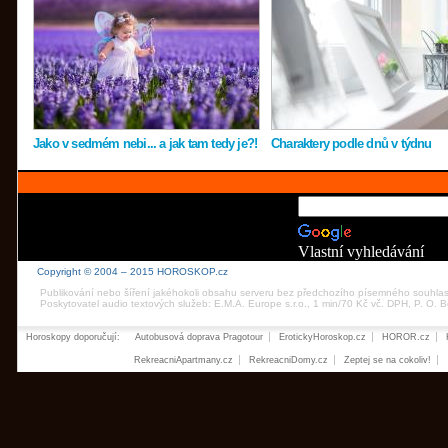
Jako v sedmém nebi... a jak tam tedy je?!
Charaktery podle dnů v týdnu
Vlastní vyhledávání
Copyright © 2004 – 2015 HOROSKOP.cz
Publikování nebo šíření jakéhokoli obsahu serveru bez předchozího písemného souhla
Poskytovatel audio textových služeb: E.M.A. Europe s.r.o., 1 min/70 Kč vč. DPH, P. O.
Horoskopy doporučují:
Autobusová doprava Pragotour
ErotickyHoroskop.cz
HOROR.cz
RekreacniApartmany.cz
RekreacniDomy.cz
Zeptej se na cokoliv!