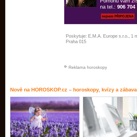
Pomohu vám zís
na tel.:
906 704
nejsem PŘIPOJENA
Poskytuje:
E.M.A. Europe s.r.o.
, 1 
Praha 015
Reklama horoskopy
Nově na HOROSKOP.cz – horoskopy, kvízy a zábava