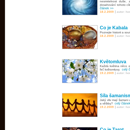
nesmrtelnost duše, 
dosahování tohoto cíle
článek >>
|
18.2.2009
autor: h
Co je Kabala
Poznejte historii a so
|
18.2.2009
autor: h
Květomluva
Každá květina něco 
celý 
řeč květomluvy.
|
19.2.2009
autor: h
Síla šamanis
Jaký vliv mají šamani 
celý článe
a věštby?
|
19.2.2009
autor: h
Co je Tarot