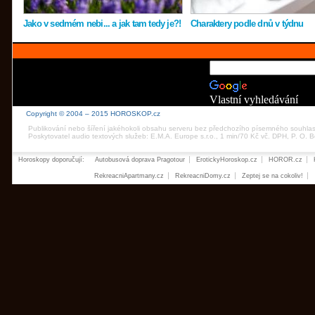
Jako v sedmém nebi... a jak tam tedy je?!
Charaktery podle dnů v týdnu
Vlastní vyhledávání
Copyright © 2004 – 2015 HOROSKOP.cz
Publikování nebo šíření jakéhokoli obsahu serveru bez předchozího písemného souhla
Poskytovatel audio textových služeb: E.M.A. Europe s.r.o., 1 min/70 Kč vč. DPH, P. O.
Horoskopy doporučují:
Autobusová doprava Pragotour
ErotickyHoroskop.cz
HOROR.cz
RekreacniApartmany.cz
RekreacniDomy.cz
Zeptej se na cokoliv!