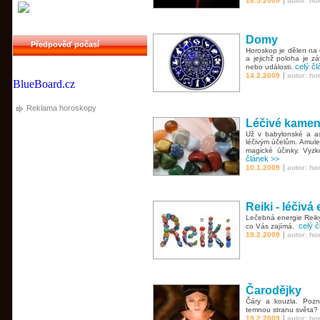
|
18.5.2009
autor: h
Domy
Předpověď počasí
Horoskop je dělen na 
a jejichž poloha je z
celý čl
nebo události.
|
14.2.2009
autor: h
BlueBoard.cz
Reklama horoskopy
Léčivé kame
Už v babylonské a as
léčivým účelům. Amule
magické účinky. Vyzk
článek >>
|
10.1.2009
autor: h
Reiki - léčivá
Lečebná energie Reiky
celý č
co Vás zajímá.
|
19.2.2009
autor: h
Čarodějky
Čáry a kouzla. Pozne
temnou stranu světa?
|
19.2.2009
autor: h