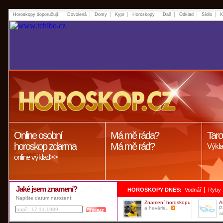
Horoskopy doporučují:
Dovolená
Domy
Kypr
Horoskopy
Daň
Odklad
Sídlo
K
Online osobní
Má mě ráda?
Taro
horoskop zdarma
Má mě rád?
Výkla
online výklad>>
Jaké jsem znamení?
|
HOROSKOPY DNES:
Vodnář
Ryby
Napište datum narození:
Znamení horoskopu
A
a havárie.
P
a