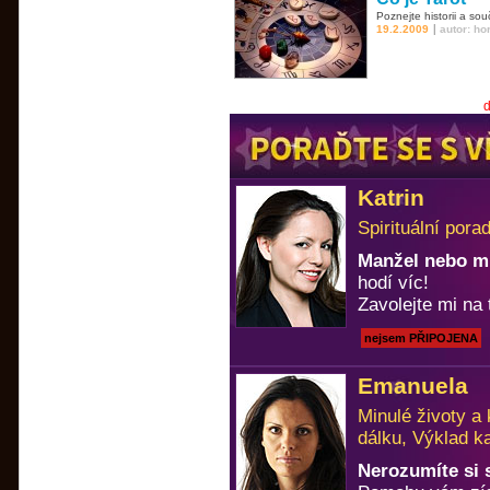
Poznejte historii a sou
|
19.2.2009
autor: h
d
Katrin
Spirituální pora
Manžel nebo m
hodí víc!
Zavolejte mi na 
nejsem PŘIPOJENA
Emanuela
Minulé životy a
dálku, Výklad k
Nerozumíte si