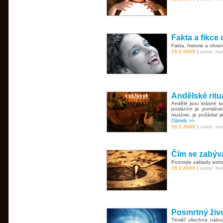
Fakta a fikce o
Fakta, historie a obra
|
19.2.2009
autor: h
Andělské ritu
Andělé jsou krásné svě
posláním je pomáhat 
musíme, je požádat je
článek >>
|
19.2.2009
autor: h
Čím se zabývá
Poznejte základy astr
|
19.2.2009
autor: h
Posmrtný živ
Téměř všechna nábože