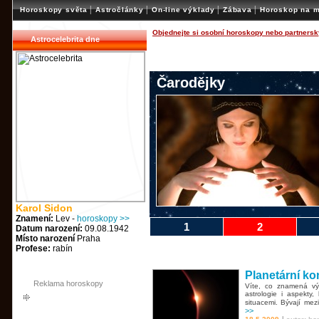
|
|
|
|
Horoskopy světa
Astročlánky
On-line výklady
Zábava
Horoskop na m
Objednejte si osobní horoskopy nebo partnersk
Astrocelebrita dne
Čarodějky
Karol Sidon
Znamení:
Lev -
horoskopy >>
1
2
Datum narození:
09.08.1942
Místo narození
Praha
Profese:
rabín
Planetární ko
Reklama horoskopy
Víte, co znamená vý
astrologie i aspekty,
situacemi. Bývají mez
>>