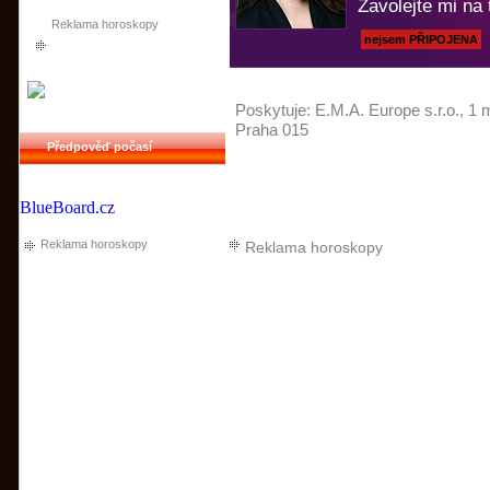
Zavolejte mi na 
Reklama horoskopy
nejsem PŘIPOJENA
Poskytuje:
E.M.A. Europe s.r.o.
, 1 
Praha 015
Předpověď počasí
BlueBoard.cz
Reklama horoskopy
Reklama horoskopy