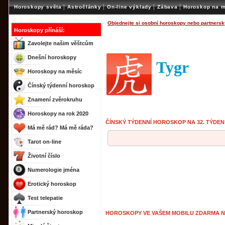
|
|
|
|
Horoskopy světa
Astročlánky
On-line výklady
Zábava
Horoskop na m
Objednejte si osobní horoskopy nebo partnersk
Horoskopy přínáší:
Zavolejte našim věštcům
Dnešní horoskopy
Tygr
Horoskopy na měsíc
Čínský týdenní horoskop
Znamení zvěrokruhu
Horoskopy na rok 2020
ČÍNSKÝ TÝDENNÍ HOROSKOP NA 32. TÝDEN
Má mě rád? Má mě ráda?
Tarot on-line
Životní číslo
Numerologie jména
Erotický horoskop
Test telepatie
Partnerský horoskop
HOROSKOPY VE VAŠEM MOBILU ZDARMA 