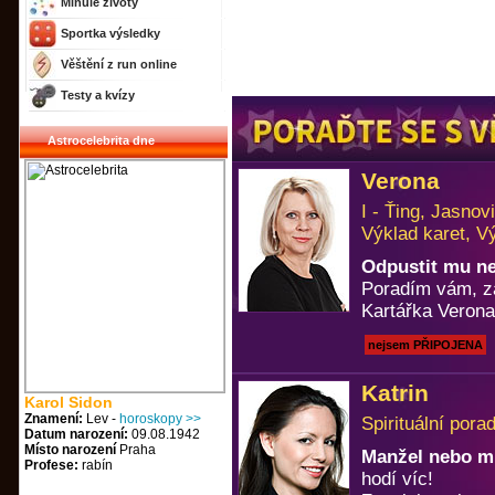
Minulé životy
Sportka výsledky
Věštění z run online
Testy a kvízy
Astrocelebrita dne
Verona
I - Ťing, Jasno
Výklad karet, V
Odpustit mu n
Poradím vám, za
Kartářka Verona
nejsem PŘIPOJENA
Katrin
Karol Sidon
Znamení:
Lev -
horoskopy >>
Spirituální pora
Datum narození:
09.08.1942
Místo narození
Praha
Manžel nebo m
Profese:
rabín
hodí víc!