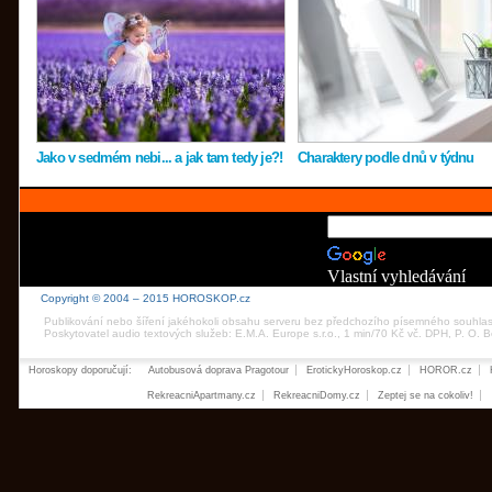
Jako v sedmém nebi... a jak tam tedy je?!
Charaktery podle dnů v týdnu
Vlastní vyhledávání
Copyright © 2004 – 2015 HOROSKOP.cz
Publikování nebo šíření jakéhokoli obsahu serveru bez předchozího písemného souhla
Poskytovatel audio textových služeb: E.M.A. Europe s.r.o., 1 min/70 Kč vč. DPH, P. O.
Horoskopy doporučují:
Autobusová doprava Pragotour
ErotickyHoroskop.cz
HOROR.cz
RekreacniApartmany.cz
RekreacniDomy.cz
Zeptej se na cokoliv!