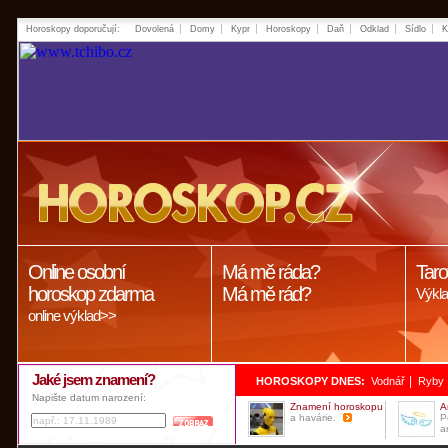
Horoskopy doporučují:
Dovolená
Domy
Kypr
Horoskopy
Daň
Odklad
Sídlo
K
Online osobní
Má mě ráda?
Taro
horoskop zdarma
Má mě rád?
Výkla
online výklad>>
Jaké jsem znamení?
|
HOROSKOPY DNES:
Vodnář
Ryby
Napište datum narození:
Znamení horoskopu
A
a havárie.
P
a