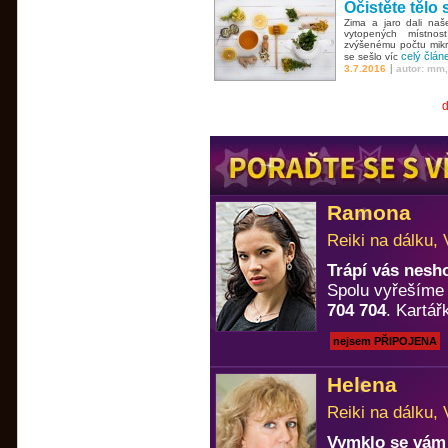
Očistěte tělo 
Zima a jaro dali na
vytopených místnos
zvýšenému počtu mikr
celý člán
se sešlo víc
|
3.7.2016
autor: mm
d
Ramona
Reiki na dálku, 
Trápí vás nesh
Spolu vyřešíme k
704 704
. Kartá
nejsem PŘIPOJENA
Helena
Reiki na dálku, 
Vymklo se vám 