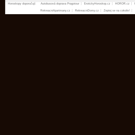
Horoskopy doporučují:
Autobusová doprava Pragotour
ErotickyHoroskop.cz
HOROR.cz
RekreacniApartmany.cz
RekreacniDomy.cz
Zeptej se na cokoliv!