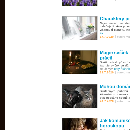
Charaktery p
Nejen měsíc, ve kter
ovlivňuje lidskou pova
vládnoucí planetu, kte
>>
|
17.7.2020
autor: m
Magie svíček: 
práci!
Světlo svíček působí 
jste, že svíček se dá 
celý článek
zkušeným
|
21.7.2020
autor: m
Mohou domácí
Skutečných příběhů 
kilometrů od domova 
bylo popsáno hodně 
|
24.7.2020
autor: m
Jak komuniko
horoskopu