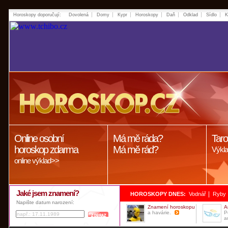
Horoskopy doporučují:
Dovolená
Domy
Kypr
Horoskopy
Daň
Odklad
Sídlo
K
Online osobní
Má mě ráda?
Taro
horoskop zdarma
Má mě rád?
Výkla
online výklad>>
Jaké jsem znamení?
|
HOROSKOPY DNES:
Vodnář
Ryby
Napište datum narození:
Znamení horoskopu
A
a havárie.
P
a