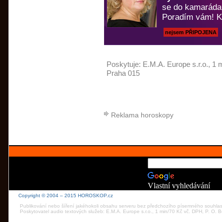
se do kamaráda
Poradím vám! Ka
nejsem PŘIPOJENA
Poskytuje:
E.M.A. Europe s.r.o.
, 1 
Praha 015
Reklama horoskopy
Vlastní vyhledávání
Copyright © 2004 – 2015 HOROSKOP.cz
Publikování nebo šíření jakéhokoli obsahu serveru bez předchozího písemného souhla
Poskytovatel audio textových služeb: E.M.A. Europe s.r.o., 1 min/70 Kč vč. DPH, P. O.