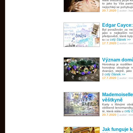
Máte svázaný jazyk kd
to jako by Vás partn
nejrychleji se pohybují
|
20.7.2020
autor: h
Edgar Cayce: 
Byl považován za ne
jako o nejlepším n
předpovědí, které byl
celý článek >>
to i o
|
17.7.2020
autor: m
Význam domů
Horoskop je rozdělen
horoskop obsahuje ně
dvanáct, stejně, jako
celý článek >>
ž
|
17.7.2020
autor: m
Mademoiselle
věštkyně
Karty s líbivými ob
oblíbené lenormandky,
celý 
té, která stála u
|
20.7.2020
autor: m
Jak funguje ka