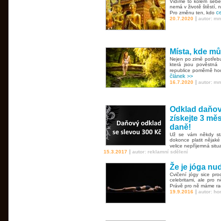
Vidíme to kolem sebe 
nemá v životě štěstí,
ce
Pro změnu ten, kdo
|
20.7.2020
autor: m
Místa, kde mů
Nejen po zimě potřebu
která jsou pověstná 
republice poměrně hodn
článek >>
|
16.7.2020
autor: m
Odklad daňové
získejte 3 mě
daně!
Už se vám někdy sta
dokonce platit nějak
velice nepříjemná situ
|
15.3.2017
autor: reklamní sdělení
Že je jóga nu
Cvičení jógy sice pr
celebritami, ale pro 
Právě pro ně máme ra
|
19.9.2016
autor: h