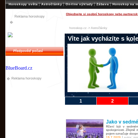
|
|
|
|
Horoskopy světa
Astročlánky
On-line výklady
Zábava
Horoskop na m
Objednejte si osobní horoskopy nebo partnersk
Reklama horoskopy
horoskop.cz
->
Astročlánky
Víte jak vycházíte s kol
Předpověď počasí
BlueBoard.cz
Reklama horoskopy
1
2
Jako v sedmém
Rčení být v sedmém
spokojenosti. Zřejmě 
pojem označuje doopr
|
19.7.2020
autor: m