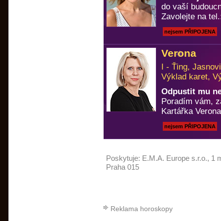
do vaší budoucn
Zavolejte na tel
nejsem PŘIPOJENA
Verona
I - Ťing, Jasno
Výklad karet, V
Odpustit mu n
Poradím vám, za
Kartářka Verona
nejsem PŘIPOJENA
Poskytuje:
E.M.A. Europe s.r.o.
, 1 
Praha 015
Reklama horoskopy