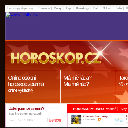
Horoskopy doporučují:
Dovolená
Domy
Kypr
Horoskopy
Daň
Odklad
Sídlo
K
Online osobní
Má mě ráda?
Taro
horoskop zdarma
Má mě rád?
Výkla
online výklad>>
Jaké jsem znamení?
|
HOROSKOPY DNES:
Vodnář
Ryby
Napište datum narození:
Znamení horoskopu
A
a havárie.
P
a