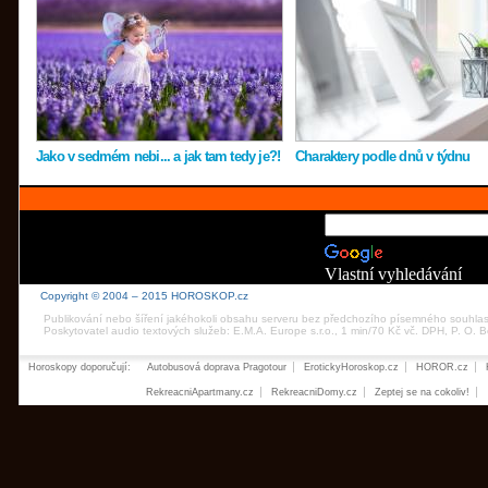
Jako v sedmém nebi... a jak tam tedy je?!
Charaktery podle dnů v týdnu
Vlastní vyhledávání
Copyright © 2004 – 2015 HOROSKOP.cz
Publikování nebo šíření jakéhokoli obsahu serveru bez předchozího písemného souhla
Poskytovatel audio textových služeb: E.M.A. Europe s.r.o., 1 min/70 Kč vč. DPH, P. O.
Horoskopy doporučují:
Autobusová doprava Pragotour
ErotickyHoroskop.cz
HOROR.cz
RekreacniApartmany.cz
RekreacniDomy.cz
Zeptej se na cokoliv!