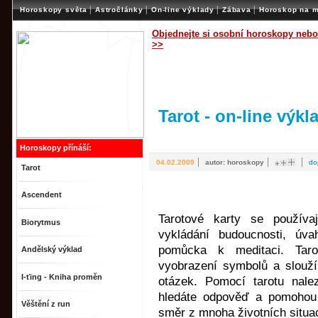
|
|
|
|
Horoskopy světa
Astročlánky
On-line výklady
Zábava
Horoskop na m
Objednejte si osobní horoskopy nebo
>>
Tarot - on-line výkl
Horoskopy přínáší:
|
|
|
04.02.2009
autor: horoskopy
do
Tarot
Ascendent
Tarotové karty se používaj
Biorytmus
vykládání budoucnosti, úv
pomůcka k meditaci. Tar
Andělský výklad
vyobrazení symbolů a slouží
I-ťing - Kniha proměn
otázek. Pomocí tarotu nale
hledáte odpověď a pomohou
Věštění z run
směr z mnoha životních situac