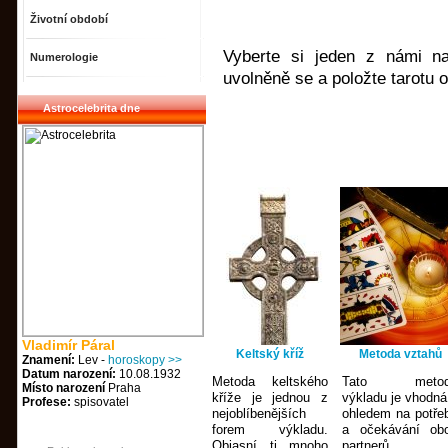
Životní období
Vyberte si jeden z námi na
Numerologie
uvolněně se a položte tarotu 
Astrocelebrita dne
Vladimír Páral
Keltský kříž
Metoda vztahů
Znamení:
Lev -
horoskopy >>
Datum narození:
10.08.1932
Metoda keltského
Tato metod
Místo narození
Praha
kříže je jednou z
výkladu je vhodná
Profese:
spisovatel
nejoblíbenějších
ohledem na potře
forem výkladu.
a očekávání ob
Objasní ti mnoho
partnerů.