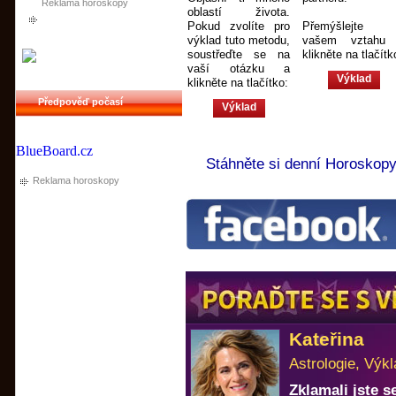
Reklama horoskopy
oblastí života.
Pokud zvolíte pro
Přemýšlejte
výklad tuto metodu,
vašem vztahu
soustřeďte se na
klikněte na tlačítk
vaší otázku a
klikněte na tlačítko:
Předpověď počasí
BlueBoard.cz
Stáhněte si denní Horoskop
Reklama horoskopy
Kateřina
Astrologie, Výkl
Zklamali jste 