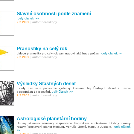
Slavné osobnosti podle znamení
celý článek >>
|
2.2.2009
autor: horoskopy
Pranostiky na celý rok
celý článek >>
Lidové pranostiky pro celý rok vám napoví jaké bude počasí.
|
2.2.2009
autor: horoskopy
Výsledky Štastných deset
Každý den vám přinášíme výsledky losování hry Štatných deset s historií
celý článek >>
poslednách 14 losování.
|
2.2.2009
autor: horoskopy
Astrologické planetární hodiny
Hodiny sluneční soustavy inspirované Koprníkem a Galileem. Hodiny ukazují
celý článek
relativní postavení planet Merkuru, Venuše, Země, Marsu a Jupitera.
>>
|
2.2.2009
autor: horoskopy