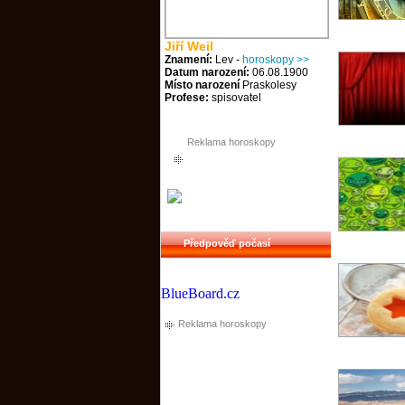
Jiří Weil
Znamení:
Lev -
horoskopy >>
Datum narození:
06.08.1900
Místo narození
Praskolesy
Profese:
spisovatel
Reklama horoskopy
Předpověď počasí
BlueBoard.cz
Reklama horoskopy