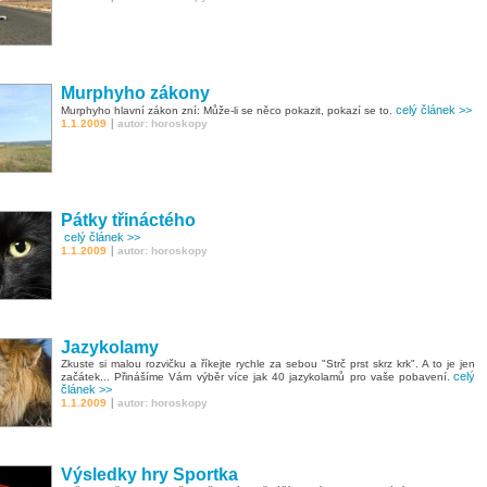
Murphyho zákony
celý článek >>
Murphyho hlavní zákon zní: Může-li se něco pokazit, pokazí se to.
|
1.1.2009
autor: horoskopy
Pátky třináctého
celý článek >>
|
1.1.2009
autor: horoskopy
Jazykolamy
Zkuste si malou rozvičku a říkejte rychle za sebou "Strč prst skrz krk". A to je jen
celý
začátek... Přinášíme Vám výběr více jak 40 jazykolamů pro vaše pobavení.
článek >>
|
1.1.2009
autor: horoskopy
Výsledky hry Sportka