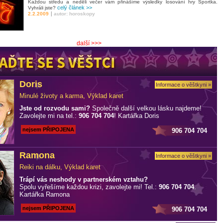
Každou středu a neděli večer vám přinášíme výsledky losování hry Sportka.
celý článek >>
Vyhráli jste?
|
2.2.2009
autor: horoskopy
další >>>
Doris
Informace o věštkyni »
Minulé životy a karma, Výklad karet
Jste od rozvodu sami?
Společně další velkou lásku najdeme!
Zavolejte mi na tel.:
906 704 704
! Kartářka Doris
nejsem PŘIPOJENA
906 704 704
Ramona
Informace o věštkyni »
Reiki na dálku, Výklad karet
Trápí vás neshody v partnerském vztahu?
Spolu vyřešíme každou krizi, zavolejte mi! Tel.:
906 704 704
.
Kartářka Ramona
nejsem PŘIPOJENA
906 704 704