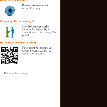
Uhádne co si myslíte!
První čtení myšlenek
na světě je tady!
Víte jak vycházíte s kolegy?
Zjistěte, jak vycházíte
se svými kolegy, šéfy a
zaměstnanci. Horoskopy Vám
poradí!
Horoskopy ve vašem mobilu
Čtěte denní horoskopy ve
vašem mobilu zdarma na
http://m.horoskop.cz.
Reklama horoskopy