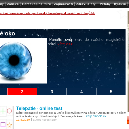
|
|
|
|
|
|
|
ady
Zábava
Horoskop na míru
Zajímavosti
Zdraví a styl
Vztahy
Bydlení
osobní horoskopy nebo partnerský horoskop od našich astrologů >>
é oko
Ponořte svůj zrak do našeho magického
oka!
více >>>
2
3
4
5
Telepatie - online test
Máte telepatické schopnosti a umíte číst myšlenky na dálku? Otestujte se v našem
celý článek >>
online testu s využitím klasických Zenerových karet.
|
12.8.2010
autor: horoskopy