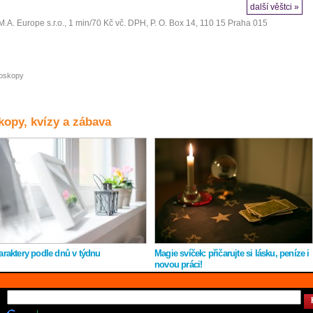
další věštci »
M.A. Europe s.r.o.
, 1 min/70 Kč vč. DPH, P. O. Box 14, 110 15 Praha 015
oskopy
opy, kvízy a zábava
araktery podle dnů v týdnu
Magie svíček: přičarujte si lásku, peníze i
novou práci!