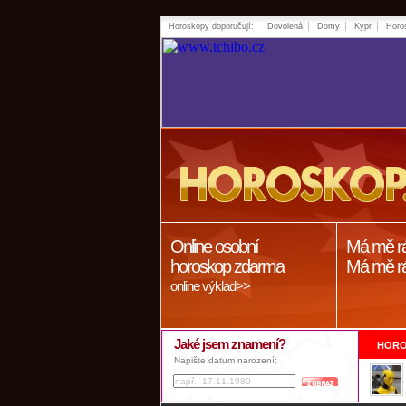
Horoskopy doporučují:
Dovolená
Domy
Kypr
Horo
Online osobní
Má mě r
horoskop zdarma
Má mě r
online výklad>>
Jaké jsem znamení?
HORO
Napište datum narození: