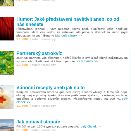
Humor: Jaké představení navštívit aneb, co od
nás snesete
Přiznáváme, jednou k vám budeme trochu tvrdí. Popíšeme vaše nepěkné
vlastnosti, které vás vedou za zábavou, ale právě k divadelním, nebo jiným
celý článek >>
představením sedí. Berte to jako
|
1.1.2009
autor: horoskopy
Partnerský astrokvíz
Jaký typ partnera vás přitahuje? Každý člověk je jiný a má různé požadavky na
celý článek >>
spoustu věcí. Patří mezi ně i životní partner.
|
1.1.2009
autor: horoskopy
Vánoční recepty aneb jak na to
Koupíme pětikilového krocana (pro šest osob) a láhev whisky. K tomu sůl, pepř,
olivový olej a proužky špeku. Krocana poklademe špekem, zavážeme, osolíme,
celý
opepříme a potřeme olivovým olejem. Předehřejeme troubu na 200 °C.
článek >>
|
1.1.2009
autor: horoskopy
Jak pobavit stopaře
celý článek >>
Přinášíme vám 100% typy jak pobavit stopaře:
|
1.1.2009
autor: horoskopy