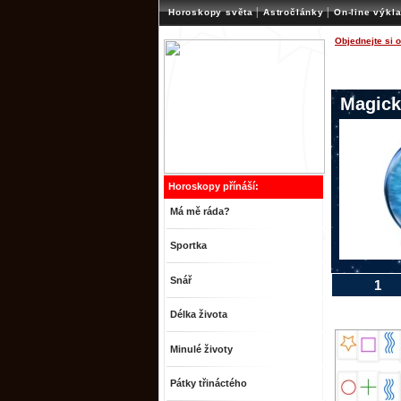
|
|
Horoskopy světa
Astročlánky
On-line výkl
Objednejte si 
Magick
Horoskopy přínáší:
Má mě ráda?
Sportka
Snář
1
Délka života
Minulé životy
Pátky třináctého