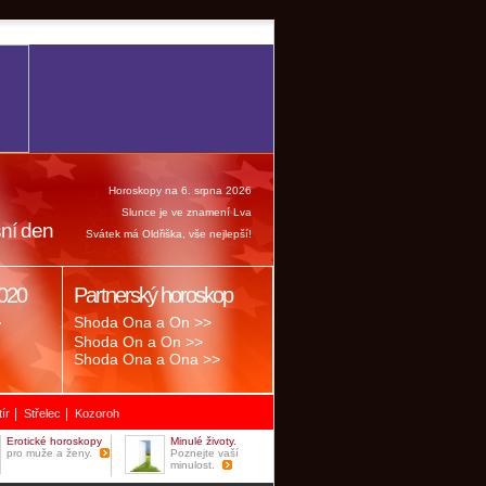
Horoskopy na 6. srpna 2026
Slunce je ve znamení Lva
ní den
Svátek má Oldřiška, vše nejlepší!
020
Partnerský horoskop
.
Shoda Ona a On >>
Shoda On a On >>
Shoda Ona a Ona >>
|
|
tír
Střelec
Kozoroh
Erotické horoskopy
Minulé životy.
pro muže a ženy.
Poznejte vaší
minulost.