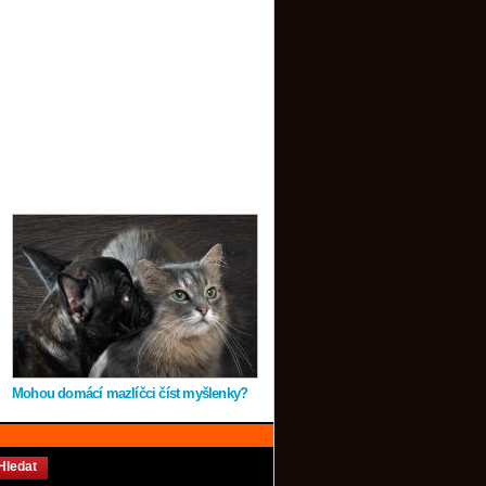
Mohou domácí mazlíčci číst myšlenky?