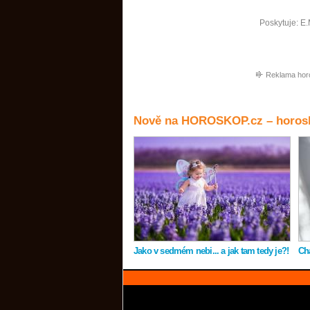
Poskytuje:
E.
Reklama hor
Nově na HOROSKOP.cz – horosk
Jako v sedmém nebi... a jak tam tedy je?!
Ch