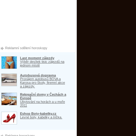
Reklamní sdělení horoskopy
Last moment zájezdy
Výběr desítek tisic zájezdů na
jednom místě
Autobusová dopravna
Pronájem autobusů BOVA a
Karosa pro školy, firemní akce
a zájezdy.
Rekreační domy v Čechách a
Evropě
Ubytování na horách a u moře
2011
Eshop Boty-kabelky.cz
Levné boty, kabelky a trička.
Reklama horoskopy