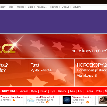
skopy
Daň
Odklad
Sídlo
Kanceláře
Hosting
Odklad
Virtuální
horoskopy na dneš
áda?
Tarot
HOROSKOPY 2
ád?
Výklad karet >>
Horoskop na přístí rok
Víte jako první!
|
|
|
|
|
|
|
|
|
SKOPY DNES:
Vodnář
Ryby
Beran
Býk
Blíženci
Rak
Lev
Panna
Váhy
Š
Znamení horoskopu
Andělský výklad.
Význam planet
v
a havárie.
Poznejte svého
evropském
anděla.
horoskopu.