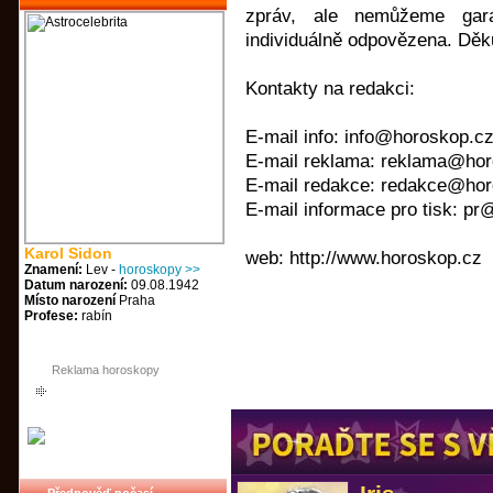
zpráv, ale nemůžeme gar
individuálně odpovězena. Dě
Kontakty na redakci:
E-mail info: info@horoskop.c
E-mail reklama: reklama@ho
E-mail redakce: redakce@ho
E-mail informace pro tisk: p
Karol Sidon
web: http://www.horoskop.cz
Znamení:
Lev -
horoskopy >>
Datum narození:
09.08.1942
Místo narození
Praha
Profese:
rabín
Reklama horoskopy
Předpověď počasí