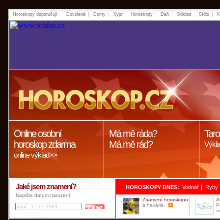
Horoskopy doporučují:
Dovolená
Domy
Kypr
Horoskopy
Daň
Odklad
Sídlo
K
Online osobní
Má mě ráda?
Taro
horoskop zdarma
Má mě rád?
Výkla
online výklad>>
Jaké jsem znamení?
|
HOROSKOPY DNES:
Vodnář
Ryby
Napište datum narození:
Znamení horoskopu
A
a havárie.
P
a