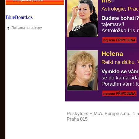
Iris
Astrologie, Prá
BlueBoard.cz
Budete bohatí?
tajemství!
Reklama horoskopy
Astroložka Iris n
nejsem PŘIPOJENA
Helena
Reiki na dálku, 
Vymklo se vám 
se do kamaráda
Poradím vám! Ka
nejsem PŘIPOJENA
Poskytuje:
E.M.A. Europe s.r.o.
, 1 
Praha 015