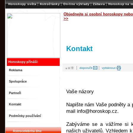
|
|
|
|
Horoskopy světa
Astročlánky
On-line výklady
Zábava
Horoskop na m
Objednejte si osobní horoskopy nebo
>>
Kontakt
Horoskopy přínáší:
|
|
doporučit
vytisknout
Reklama
Spolupráce
Vaše názory
Partneři
Napište nám Vaše podněty a 
Kontakt
mail info@horoskop.cz.
Podmínky používání
Zabýváme se a vážíme si k
našich uživatelů. Vzhledem k
Astrocelebrita dne