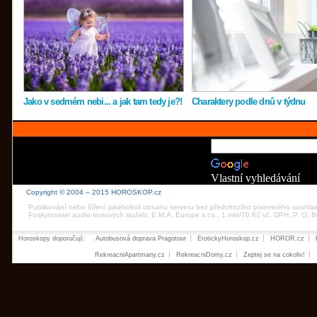
Jako v sedmém nebi... a jak tam tedy je?!
Charaktery podle dnů v týdnu
Vlastní vyhledávání
Copyright © 2004 – 2015 HOROSKOP.cz
Publikování nebo šíření jakéhokoli obsahu serveru bez předchozího písemného souhla
Poskytovatel audio textových služeb: E.M.A. Europe s.r.o., 1 min/70 Kč vč. DPH, P. O.
Horoskopy doporučují:
Autobusová doprava Pragotour
ErotickyHoroskop.cz
HOROR.cz
RekreacniApartmany.cz
RekreacniDomy.cz
Zeptej se na cokoliv!