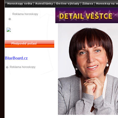
|
|
|
|
Horoskopy světa
Astročlánky
On-line výklady
Zábava
Horoskop na m
Reklama horoskopy
Předpověď počasí
BlueBoard.cz
Reklama horoskopy