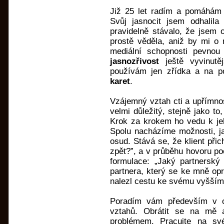
Již 25 let radím a pomáhám p
Svůj jasnocit jsem odhalil
pravidelně stávalo, že jsem o
prostě věděla, aniž by mi o 
mediální schopnosti pevno
jasnozřivost
ještě vyvinutěj
používám jen zřídka a na p
karet
.
Vzájemný vztah cti a upřímno
velmi důležitý, stejně jako to,
Krok za krokem ho vedu k je
Spolu nacházíme možnosti, ja
osud. Stává se, že klient přic
zpět?”, a v průběhu hovoru poc
formulace: „Jaký partnerský
partnera, který se ke mně opr
nalezl cestu ke svému vyšším
Poradím vám především v ot
vztahů. Obrátit se na mě 
problémem. Pracujte na sv