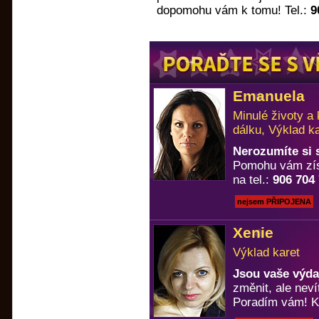
dopomohu vám k tomu! Tel.:
9
Emanuela
Minulé životy a
dálku, Výklad k
Nerozumíte si
Pomohu vám zís
na tel.:
906 704
nejsem PŘIPOJENA
Xenie
Výklad karet
Jsou vaše výda
změnit, ale neví
Poradím vám! Ka