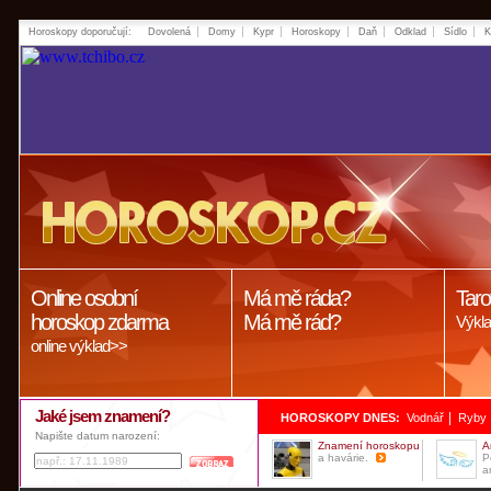
Horoskopy doporučují:
Dovolená
Domy
Kypr
Horoskopy
Daň
Odklad
Sídlo
K
Online osobní
Má mě ráda?
Taro
horoskop zdarma
Má mě rád?
Výkla
online výklad>>
Jaké jsem znamení?
|
HOROSKOPY DNES:
Vodnář
Ryby
Napište datum narození:
Znamení horoskopu
A
a havárie.
P
a