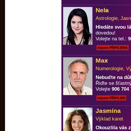
Nela
Astrologie, Jasn
Hledáte svou 
dovedou!
Volejte na tel.:
9
nejsem PŘIPOJENA
Max
Numerologie, Vý
Nebuďte na důl
Řiďte se šťastný
Volejte
906 704
nejsem PŘIPOJEN
Jasmína
Výklad karet
Okouzlila vás 