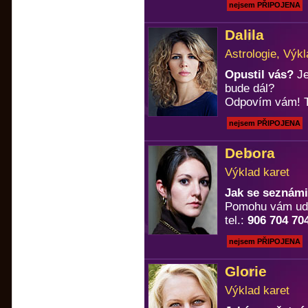
nejsem PŘIPOJENA
Dalila
Astrologie, Výkl
Opustil vás?
Je
bude dál?
Odpovím vám! T
nejsem PŘIPOJENA
Debora
Výklad karet
Jak se seznámi
Pomohu vám uděl
tel.:
906 704 70
nejsem PŘIPOJENA
Glorie
Výklad karet