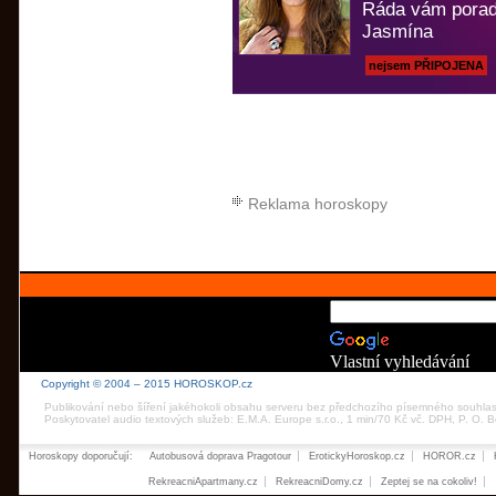
Ráda vám porad
Jasmína
nejsem PŘIPOJENA
Reklama horoskopy
Vlastní vyhledávání
Copyright © 2004 – 2015 HOROSKOP.cz
Publikování nebo šíření jakéhokoli obsahu serveru bez předchozího písemného souhla
Poskytovatel audio textových služeb: E.M.A. Europe s.r.o., 1 min/70 Kč vč. DPH, P. O.
Horoskopy doporučují:
Autobusová doprava Pragotour
ErotickyHoroskop.cz
HOROR.cz
RekreacniApartmany.cz
RekreacniDomy.cz
Zeptej se na cokoliv!