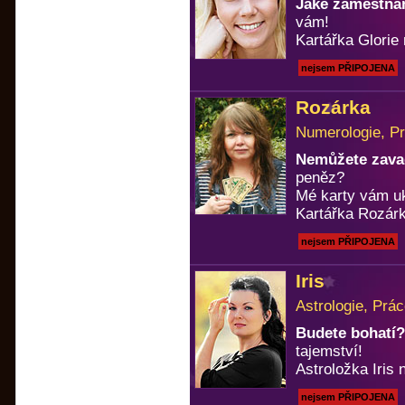
Jaké zaměstnán
vám!
Kartářka Glorie 
nejsem PŘIPOJENA
Rozárka
Numerologie, Pr
Nemůžete zavad
peněz?
Mé karty vám u
Kartářka Rozárk
nejsem PŘIPOJENA
Iris
Astrologie, Prá
Budete bohatí?
tajemství!
Astroložka Iris n
nejsem PŘIPOJENA