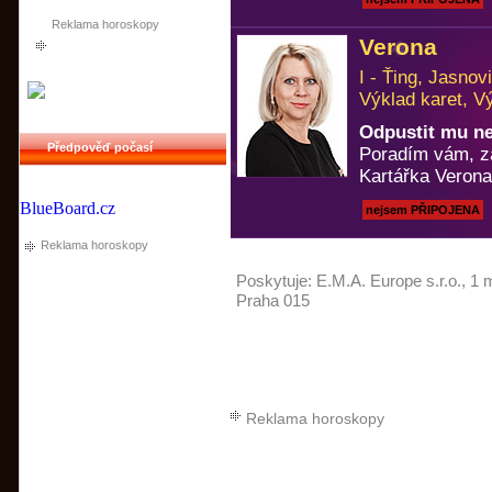
Reklama horoskopy
Verona
I - Ťing, Jasno
Výklad karet, V
Odpustit mu n
Předpověď počasí
Poradím vám, za
Kartářka Verona
BlueBoard.cz
nejsem PŘIPOJENA
Reklama horoskopy
Poskytuje:
E.M.A. Europe s.r.o.
, 1 
Praha 015
Reklama horoskopy