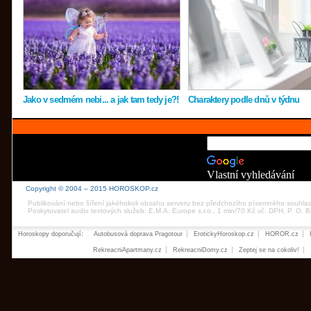
Jako v sedmém nebi... a jak tam tedy je?!
Charaktery podle dnů v týdnu
Vlastní vyhledávání
Copyright © 2004 – 2015 HOROSKOP.cz
Publikování nebo šíření jakéhokoli obsahu serveru bez předchozího písemného souhla
Poskytovatel audio textových služeb: E.M.A. Europe s.r.o., 1 min/70 Kč vč. DPH, P. O.
Horoskopy doporučují:
Autobusová doprava Pragotour
ErotickyHoroskop.cz
HOROR.cz
RekreacniApartmany.cz
RekreacniDomy.cz
Zeptej se na cokoliv!