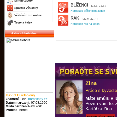
Minulé životy
BLÍŽENCI
(22.5.-21.6.)
Sportka výsledky
Horoskop blíženci na leden
Věštění z run online
RAK
(22.6.-22.7.)
Testy a kvízy
Horoskop rak na leden
Astrocelebrita dne
Zina
Práce s kyvadle
David Duchovny
Máte smůlu v l
Znamení:
Lev -
horoskopy >>
Datum narození:
07.08.1960
Povím vám to, z
Místo narození
New York
Kartářka Zina
Profese:
herec
nejsem PŘIPOJENA