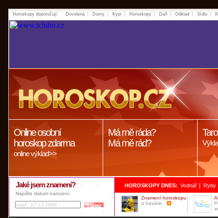
Horoskopy doporučují:
Dovolená
Domy
Kypr
Horoskopy
Daň
Odklad
Sídlo
K
Online osobní
Má mě ráda?
Taro
horoskop zdarma
Má mě rád?
Výkla
online výklad>>
Jaké jsem znamení?
|
HOROSKOPY DNES:
Vodnář
Ryby
Napište datum narození:
Znamení horoskopu
A
a havárie.
P
a