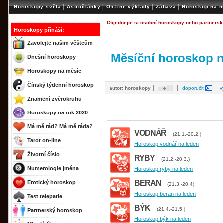
|
|
|
|
Horoskopy světa
Astročlánky
On-line výklady
Zábava
Horoskop na m
Objednejte si osobní horoskopy nebo partnersk
Horoskopy přínáší:
Zavolejte našim věštcům
Měsíční horoskop n
Dnešní horoskopy
Horoskopy na měsíc
Čínský týdenní horoskop
|
|
|
autor: horoskopy
doporučit
v
Znamení zvěrokruhu
Horoskopy na rok 2020
Má mě rád? Má mě ráda?
VODNÁŘ
(21.1.-20.2.)
Tarot on-line
Horoskop vodnář na leden
Životní číslo
RYBY
(21.2.-20.3.)
Numerologie jména
Horoskop ryby na leden
BERAN
Erotický horoskop
(21.3.-20.4)
Horoskop beran na leden
Test telepatie
BÝK
(21.4.-21.5.)
Partnerský horoskop
Horoskop býk na leden