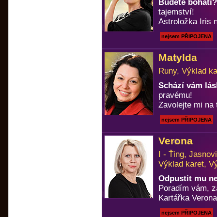
Budete bohatí?
tajemství!
Astroložka Iris n
nejsem PŘIPOJENA
Matylda
Runy, Výklad ka
Schází vám lá
pravému!
Zavolejte mi na 
nejsem PŘIPOJENA
Verona
I - Ťing, Jasno
Výklad karet, V
Odpustit mu n
Poradím vám, za
Kartářka Verona
nejsem PŘIPOJENA