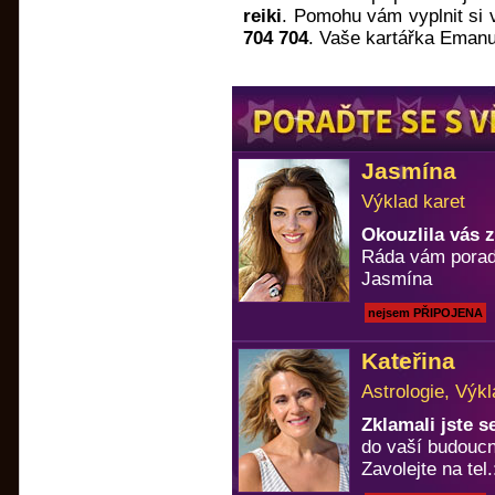
reiki
. Pomohu vám vyplnit si v
704 704
. Vaše kartářka Emanu
Jasmína
Výklad karet
Okouzlila vás 
Ráda vám porad
Jasmína
nejsem PŘIPOJENA
Kateřina
Astrologie, Výkl
Zklamali jste 
do vaší budoucn
Zavolejte na tel