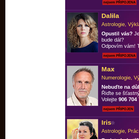
nejsem PŘIPOJENA
Dalila
Astrologie, Výkl
Opustil vás?
Je
bude dál?
Odpovím vám! T
nejsem PŘIPOJENA
Max
Numerologie, Vý
Nebuďte na důl
Řiďte se šťastný
Volejte
906 704
nejsem PŘIPOJEN
Iris
Astrologie, Prá