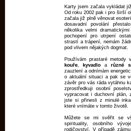
Karty jsem začala vykládat již
Od roku 2002 pak i pro širší 
začala již plně věnovat esote
dosavadní povolání přestal
několika velmi dramatickými
pochopení pro utrpení osta
strastí a trápení, nemám žád
pod vlivem nějakých dogmat.
Používám prastaré metody v
kouře
,
kyvadlo
a
různé s
zauzlení a odnímám energetick
o aktuální situaci a pak se 
závěr pro vás ráda vytáhnu ka
zprostředkuji osobní posels
vypracovat i duchovní plán, 
jste si přinesli z minulé in
které vnímáte v tomto životě.
Můžete se mi svěřit se v
spirituality, osobního výv
rodičovství. V případě zájmu