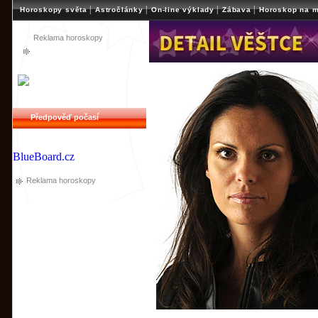
|
|
|
|
Horoskopy světa
Astročlánky
On-line výklady
Zábava
Horoskop na m
Reklama horoskopy
Předpověď počasí
BlueBoard.cz
Reklama horoskopy