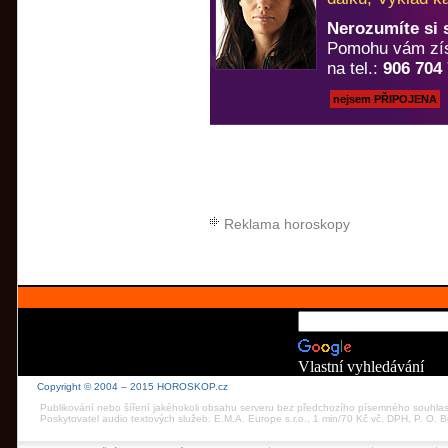
Nerozumíte si
Pomohu vám zís
na tel.:
906 704
nejsem PŘIPOJENA
Reklama horoskopy
Vlastní vyhledávání
Copyright © 2004 – 2015 HOROSKOP.cz
Publikování nebo šíření jakéhokoli obsahu serveru bez předchozího písemného souhla
Poskytovatel audio textových služeb: E.M.A. Europe s.r.o., 1 min/70 Kč vč. DPH, P. O.