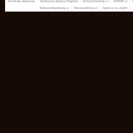
Horoskopy doporučují:
Autobusová doprava Pragotour
ErotickyHoroskop.cz
HOROR.cz
RekreacniApartmany.cz
RekreacniDomy.cz
Zeptej se na cokoliv!