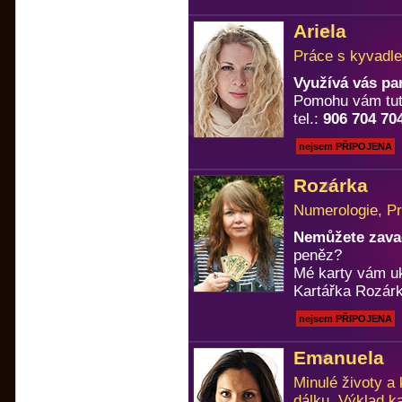
Ariela
Práce s kyvadle
Využívá vás pa
Pomohu vám tuto
tel.:
906 704 70
nejsem PŘIPOJENA
Rozárka
Numerologie, Pr
Nemůžete zavad
peněz?
Mé karty vám u
Kartářka Rozárk
nejsem PŘIPOJENA
Emanuela
Minulé životy a
dálku, Výklad k