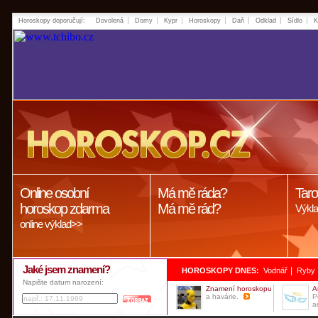
Horoskopy doporučují:
Dovolená
Domy
Kypr
Horoskopy
Daň
Odklad
Sídlo
K
Online osobní
Má mě ráda?
Taro
horoskop zdarma
Má mě rád?
Výkla
online výklad>>
Jaké jsem znamení?
|
HOROSKOPY DNES:
Vodnář
Ryby
Napište datum narození:
Znamení horoskopu
A
a havárie.
P
a