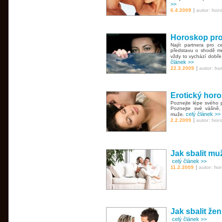
>>
|
6.4.2009
autor: hor
Horoskop prozr
Najít partnera pro c
představu o shodě mez
vždy to vychází dobře.
článek >>
|
22.3.2009
autor: h
Erotický hor
Poznejte lépe svého 
Poznejte své vášně,
celý článek >>
muže.
|
2.2.2009
autor: hor
Jak sbalit mu
celý článek >>
|
11.2.2009
autor: ho
Jak sbalit že
celý článek >>