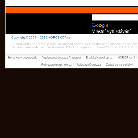
Vlastní vyhledávání
Copyright © 2004 – 2015 HOROSKOP.cz
Publikování nebo šíření jakéhokoli obsahu serveru bez předchozího písemného souhla
Poskytovatel audio textových služeb: E.M.A. Europe s.r.o., 1 min/70 Kč vč. DPH, P. O.
Horoskopy doporučují:
Autobusová doprava Pragotour
ErotickyHoroskop.cz
HOROR.cz
RekreacniApartmany.cz
RekreacniDomy.cz
Zeptej se na cokoliv!