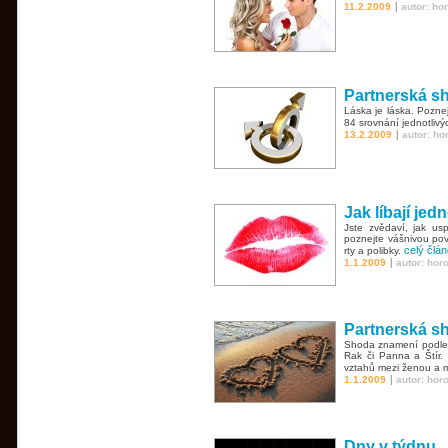
|
11.2.2009
autor: ho
Partnerská s
Láska je láska. Pozne
84 srovnání jednotliv
|
13.2.2009
autor: h
Jak líbají jed
Jste zvědaví, jak us
poznejte vášnivou pov
celý člá
rty a polibky.
|
1.1.2009
autor: hor
Partnerská s
Shoda znamení podle 
Rak či Panna a Štír.
vztahů mezi ženou a 
|
1.1.2009
autor: hor
Dny v týdnu