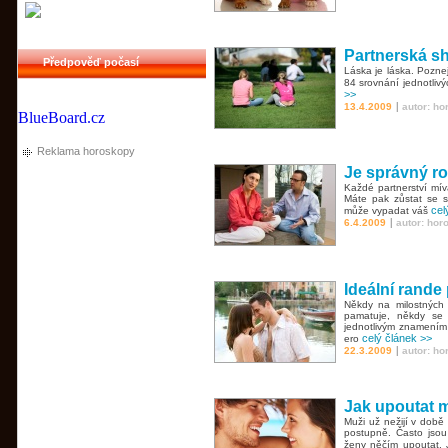
Partnerská s
Předpověď počasí
Láska je láska. Pozne
84 srovnání jednotli
>>
|
13.4.2009
autor: h
BlueBoard.cz
Reklama horoskopy
Je správný r
Každé partnerství mív
Máte pak zůstat se 
cel
může vypadat váš
|
6.4.2009
autor: hor
Ideální rande
Někdy na milostných 
pamatuje, někdy se
jednotlivým znamením 
celý článek >>
ero
|
22.3.2009
autor: h
Jak upoutat 
Muži už nežijí v době 
postupně. Často jsou 
ženy něčím upoutat. 