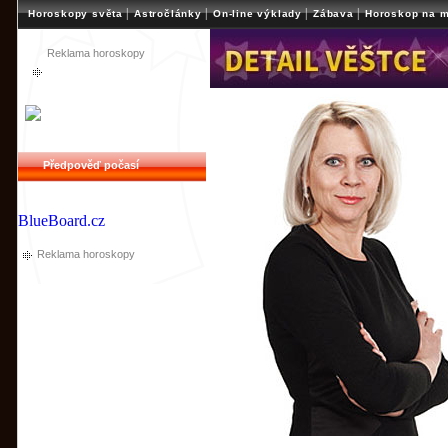
|
|
|
|
Horoskopy světa
Astročlánky
On-line výklady
Zábava
Horoskop na m
Reklama horoskopy
Předpověď počasí
BlueBoard.cz
Reklama horoskopy