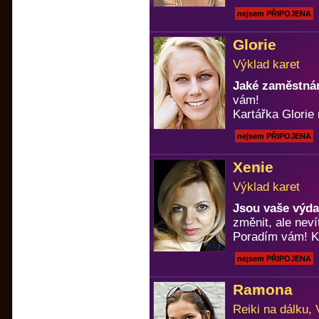
nejsem PŘIPOJENA
Glorie
Výklad karet
Jaké zaměstnán
vám!
Kartářka Glorie 
nejsem PŘIPOJENA
Xenie
Výklad karet
Jsou vaše výda
změnit, ale neví
Poradím vám! Ka
nejsem PŘIPOJENA
Ramona
Reiki na dálku, 