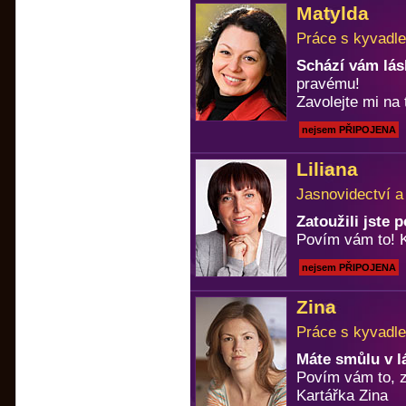
Matylda
Práce s kyvadle
Schází vám lá
pravému!
Zavolejte mi na 
nejsem PŘIPOJENA
Liliana
Jasnovidectví a
Zatoužili jste
Povím vám to! Ka
nejsem PŘIPOJENA
Zina
Práce s kyvadle
Máte smůlu v l
Povím vám to, z
Kartářka Zina