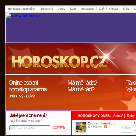
Horoskopy doporučují:
Dovolená
Domy
Kypr
Horoskopy
Daň
Odklad
Sídlo
K
Online osobní
Má mě ráda?
Taro
horoskop zdarma
Má mě rád?
Výkla
online výklad>>
Jaké jsem znamení?
|
HOROSKOPY DNES:
Vodnář
Ryby
Napište datum narození:
Znamení horoskopu
A
a havárie.
P
a