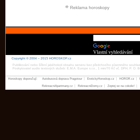
Reklama horoskopy
Vlastní vyhledávání
Copyright © 2004 – 2015 HOROSKOP.cz
Publikování nebo šíření jakéhokoli obsahu serveru bez předchozího písemného souhla
Poskytovatel audio textových služeb: E.M.A. Europe s.r.o., 1 min/70 Kč vč. DPH, P. O.
Horoskopy doporučují:
Autobusová doprava Pragotour
ErotickyHoroskop.cz
HOROR.cz
RekreacniApartmany.cz
RekreacniDomy.cz
Zeptej se na cokoliv!