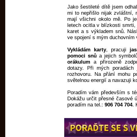
Jako šestileté dítě jsem odhal
mi to nepřišlo nijak zvláštní,
mají všichni okolo mě. Po j
letech ocitla v blízkosti smrt
karet a s výkladem snů. Násl
ve spojení s mým duchovním
Vykládám karty
, pracuji
ja
pomoci snů
a jejich symbol
orákulum
a přirozeně zodp
dotazy. Při mých poradách 
rozhovoru. Na přání mohu po
světelnou energií a navazuji 
Poradím vám především s téma
Dokážu určit přesné časové 
poradím na tel.:
906 704 704
.