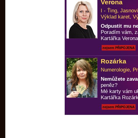
Verona
I - Ťing, Jasno
Výklad karet, V
Odpustit mu n
Poradím vám, za
Kartářka Verona
nejsem PŘIPOJENA
Rozárka
Numerologie, Pr
Nemůžete zavad
peněz?
Mé karty vám u
Kartářka Rozárk
nejsem PŘIPOJENA