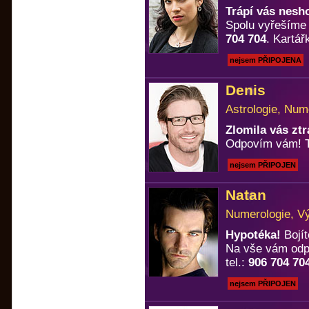
Trápí vás nesh
Spolu vyřešíme k
704 704
. Kartá
nejsem PŘIPOJENA
Denis
Astrologie, Num
Zlomila vás zt
Odpovím vám! T
nejsem PŘIPOJEN
Natan
Numerologie, Vý
Hypotéka!
Bojít
Na vše vám odp
tel.:
906 704 70
nejsem PŘIPOJEN