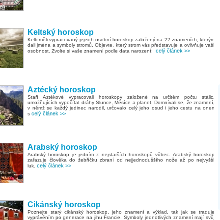
Keltský horoskop
Kelti měli vypracovaný jejeich osobní horoskop založený na 22 znameních, kterým
dali jména a symboly stromů. Objevte, který strom vás představuje a ovlivňuje vaší
celý článek >>
osobnost. Zvolte si vaše znamení podle data narození:
Aztécký horoskop
Staří Aztékové vypracovali horoskopy založené na určitém počtu stálic,
umožňujících vypočítat dráhy Slunce, Měsíce a planet. Domnívali se, že znamení,
v němž se každý jedinec narodil, určovalo celý jeho osud i jeho cestu na onen
celý článek >>
s
Arabský horoskop
Arabský horoskop je jedním z nejstarších horoskopů vůbec. Arabský horoskop
zařazuje člověka do žebříčku zbraní od nejjednoduššího nože až po nejvyšší
celý článek >>
luk.
Cikánský horoskop
Poznejte starý cikánský horoskop, jeho znamení a výklad, tak jak se traduje
vyprávěním po generace na jihu Francie. Symboly jednotlivých znamení mají svůj