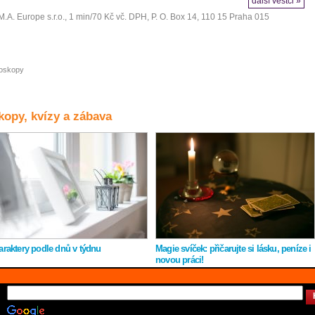
další věštci »
M.A. Europe s.r.o.
, 1 min/70 Kč vč. DPH, P. O. Box 14, 110 15 Praha 015
oskopy
opy, kvízy a zábava
araktery podle dnů v týdnu
Magie svíček: přičarujte si lásku, peníze i
novou práci!