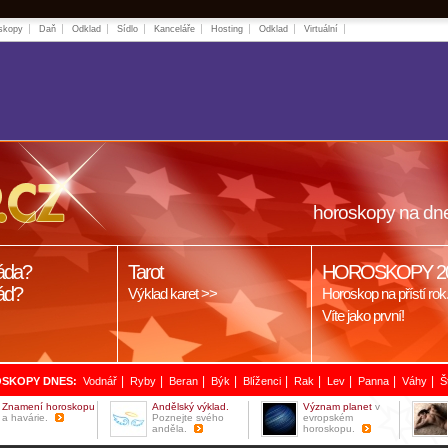
skopy
Daň
Odklad
Sídlo
Kanceláře
Hosting
Odklad
Virtuální
horoskopy na dn
áda?
Tarot
HOROSKOPY 2
ád?
Výklad karet >>
Horoskop na přístí rok
Víte jako první!
|
|
|
|
|
|
|
|
|
SKOPY DNES:
Vodnář
Ryby
Beran
Býk
Blíženci
Rak
Lev
Panna
Váhy
Š
Znamení horoskopu
Andělský výklad.
Význam planet
v
a havárie.
Poznejte svého
evropském
anděla.
horoskopu.