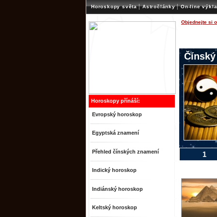
|
|
Horoskopy světa
Astročlánky
On-line výkl
Objednejte si 
Čínský
Horoskopy přínáší:
Evropský horoskop
Egyptská znamení
Přehled čínských znamení
1
Indický horoskop
Indiánský horoskop
Keltský horoskop