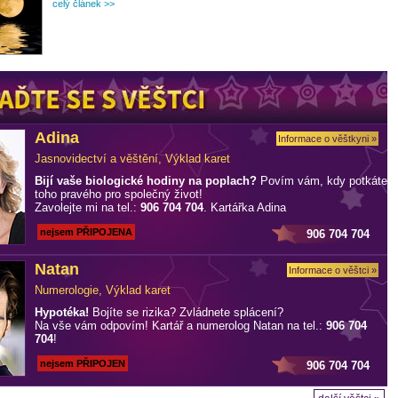
celý článek >>
Adina
Informace o věštkyni »
Jasnovidectví a věštění, Výklad karet
Bijí vaše biologické hodiny na poplach?
Povím vám, kdy potkáte
toho pravého pro společný život!
Zavolejte mi na tel.:
906 704 704
. Kartářka Adina
nejsem PŘIPOJENA
906 704 704
Natan
Informace o věštci »
Numerologie, Výklad karet
Hypotéka!
Bojíte se rizika? Zvládnete splácení?
Na vše vám odpovím! Kartář a numerolog Natan na tel.:
906 704
704
!
nejsem PŘIPOJEN
906 704 704