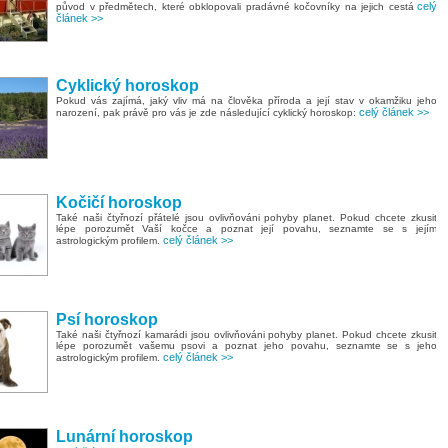
celý
původ v předmětech, které obklopovali pradávné kočovníky na jejich cestá
článek >>
Cyklický horoskop
Pokud vás zajímá, jaký vliv má na člověka příroda a její stav v okamžiku jeho
celý článek >>
narození, pak právě pro vás je zde následující cyklický horoskop:
Kočičí horoskop
Také naši čtyřnozí přátelé jsou ovlivňováni pohyby planet. Pokud chcete zkusit
lépe porozumět Vaší kočce a poznat její povahu, seznamte se s jejím
celý článek >>
astrologickým profilem.
Psí horoskop
Také naši čtyřnozí kamarádi jsou ovlivňováni pohyby planet. Pokud chcete zkusit
lépe porozumět vašemu psovi a poznat jeho povahu, seznamte se s jeho
celý článek >>
astrologickým profilem.
Lunární horoskop