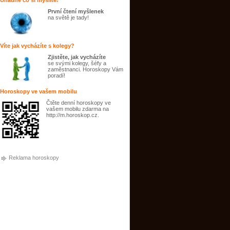
Uhádne co si myslíte!
První čtení myšlenek
na světě je tady!
Víte jak vycházíte s kolegy?
Zjistěte, jak vycházíte
se svými kolegy, šéfy a
zaměstnanci. Horoskopy Vám
poradí!
Horoskopy ve vašem mobilu
Čtěte denní horoskopy ve
vašem mobilu zdarma na
http://m.horoskop.cz.
Reklama horoskopy