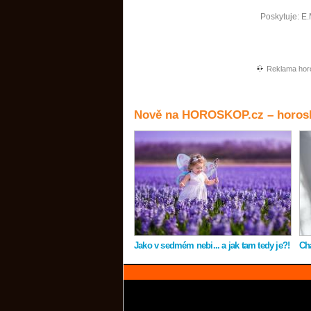
Poskytuje:
E.
Reklama hor
Nově na HOROSKOP.cz – horosk
Jako v sedmém nebi... a jak tam tedy je?!
Ch