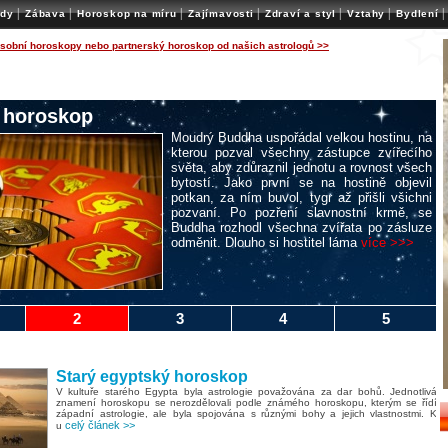
|
|
|
|
|
|
|
ady
Zábava
Horoskop na míru
Zajímavosti
Zdraví a styl
Vztahy
Bydlení
osobní horoskopy nebo partnerský horoskop od našich astrologů >>
 horoskop
Moudrý Buddha uspořádal velkou hostinu, na
kterou pozval všechny zástupce zvířecího
světa, aby zdůraznil jednotu a rovnost všech
bytostí. Jako první se na hostině objevil
potkan, za ním buvol, tygr až přišli všichni
pozvaní. Po pozření slavnostní krmě, se
Buddha rozhodl všechna zvířata po zásluze
odměnit. Dlouho si hostitel láma
více >>>
2
3
4
5
Starý egyptský horoskop
V kultuře starého Egypta byla astrologie považována za dar bohů. Jednotlivá
znamení horoskopu se nerozdělovali podle známého horoskopu, kterým se řídí
západní astrologie, ale byla spojována s různými bohy a jejich vlastnostmi. K
celý článek >>
u