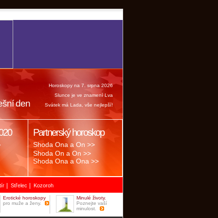
Horoskopy na 7. srpna 2026
Slunce je ve znamení Lva
ešní den
Svátek má Lada, vše nejlepší!
020
Partnerský horoskop
.
Shoda Ona a On >>
Shoda On a On >>
Shoda Ona a Ona >>
|
|
tír
Střelec
Kozoroh
Erotické horoskopy
Minulé životy.
pro muže a ženy.
Poznejte vaší
minulost.