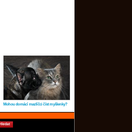
Mohou domácí mazlíčci číst myšlenky?