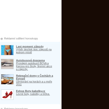
Reklamní sdělení horoskopy
Last moment zájezdy
Výběr desítek tisic zájezdů na
jednom místě
Autobusová dopravna
Pronájem autobusů BOVA a
Karosa pro školy, firemní akce
a zájezdy.
Rekreační domy v Čechách a
Evropě
Ubytování na horách a u moře
2011
Eshop Boty-kabelky.cz
Levné boty, kabelky a trička.
Reklama horoskopy