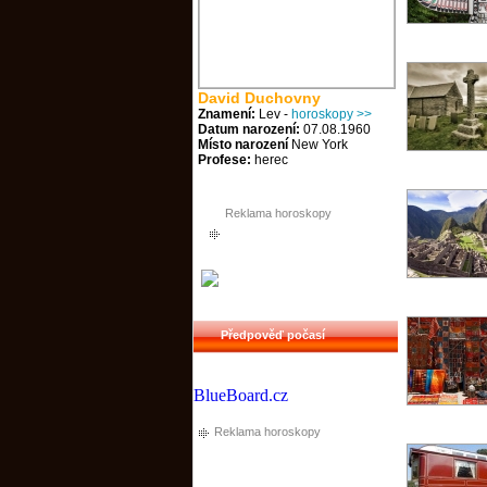
David Duchovny
Znamení:
Lev -
horoskopy >>
Datum narození:
07.08.1960
Místo narození
New York
Profese:
herec
Reklama horoskopy
Předpověď počasí
BlueBoard.cz
Reklama horoskopy