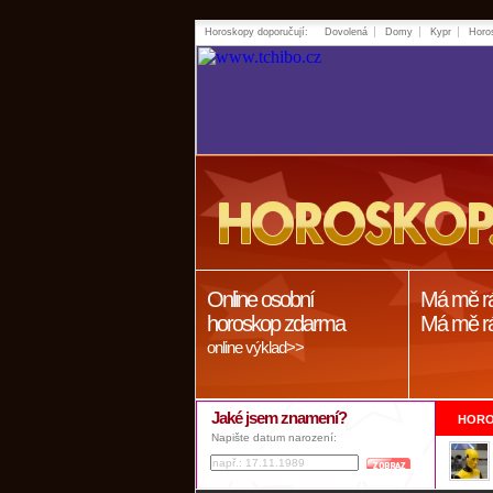
Horoskopy doporučují:
Dovolená
Domy
Kypr
Horo
Online osobní
Má mě r
horoskop zdarma
Má mě r
online výklad>>
Jaké jsem znamení?
HORO
Napište datum narození: