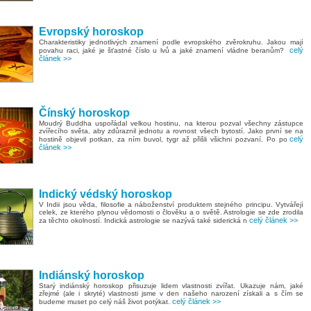
Evropský horoskop
Charakteristiky jednotlivých znamení podle evropského zvěrokruhu. Jakou mají
celý
povahu raci, jaké je šťastné číslo u lvů a jaké znamení vládne beranům?
článek >>
Čínský horoskop
Moudrý Buddha uspořádal velkou hostinu, na kterou pozval všechny zástupce
zvířecího světa, aby zdůraznil jednotu a rovnost všech bytostí. Jako první se na
celý
hostině objevil potkan, za ním buvol, tygr až přišli všichni pozvaní. Po po
článek >>
Indický védský horoskop
V Indii jsou věda, filosofie a náboženství produktem stejného principu. Vytvářejí
celek, ze kterého plynou vědomosti o člověku a o světě. Astrologie se zde zrodila
celý článek >>
za těchto okolností. Indická astrologie se nazývá také siderická n
Indiánský horoskop
Starý indiánský horoskop přisuzuje lidem vlastnosti zvířat. Ukazuje nám, jaké
zřejmé (ale i skryté) vlastnosti jsme v den našeho narození získali a s čím se
celý článek >>
budeme muset po celý náš život potýkat.