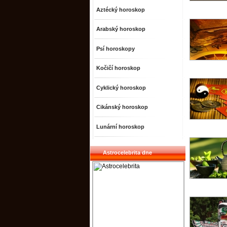
Aztécký horoskop
Arabský horoskop
Psí horoskopy
Kočičí horoskop
Cyklický horoskop
Cikánský horoskop
Lunární horoskop
Astrocelebrita dne