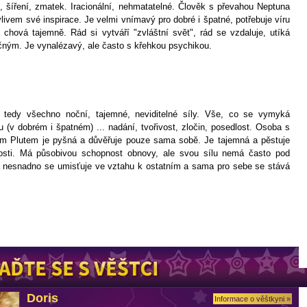
 šíření, zmatek. Iracionální, nehmatatelné. Člověk s převahou Neptuna
livem své inspirace. Je velmi vnímavý pro dobré i špatné, potřebuje víru
 chová tajemně. Rád si vytváří "zvláštní svět", rád se vzdaluje, utíká
čným. Je vynalézavý, ale často s křehkou psychikou.
, tedy všechno noční, tajemné, neviditelné síly. Vše, co se vymyká
 (v dobrém i špatném) ... nadání, tvořivost, zločin, posedlost. Osoba s
ím Plutem je pyšná a důvěřuje pouze sama sobě. Je tajemná a pěstuje
nosti. Má působivou schopnost obnovy, ale svou sílu nemá často pod
a nesnadno se umisťuje ve vztahu k ostatním a sama pro sebe se stává
Doris
Informace o věštkyni »