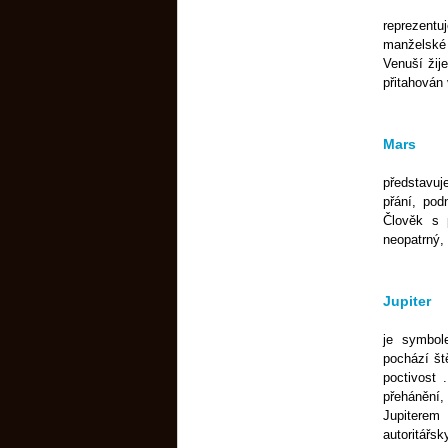
reprezent
manželské p
Venuší žije
přitahován
Mars
představuj
přání, pod
Člověk s 
neopatrný, 
Jupiter
je symbol
pochází št
poctivost 
přehánění
Jupiterem
autoritářsk