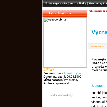
|
|
Horoskopy světa
Astročlánky
On-line výkl
Objednejte si 
Astrocelebrita dne
Význa
19.02.2009
Poznejt
Horosko
planeta 
Jiří Weil
zvěrokru
Znamení:
Lev -
horoskopy >>
Datum narození:
06.08.1900
Místo narození
Praskolesy
Profese:
spisovatel
Slunce
působí jak
Reklama horoskopy
vůdce, vý
vládnoucí 
odvážná, ct