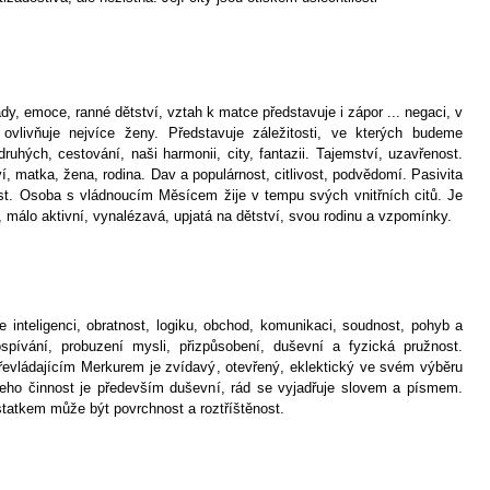
ady, emoce, ranné dětství, vztah k matce představuje i zápor ... negaci, v
ovlivňuje nejvíce ženy. Představuje záležitosti, ve kterých budeme
druhých, cestování, naši harmonii, city, fantazii. Tajemství, uzavřenost.
í, matka, žena, rodina. Dav a populárnost, citlivost, podvědomí. Pasivita
t. Osoba s vládnoucím Měsícem žije v tempu svých vnitřních citů. Je
 málo aktivní, vynalézavá, upjatá na dětství, svou rodinu a vzpomínky.
je inteligenci, obratnost, logiku, obchod, komunikaci, soudnost, pohyb a
pívání, probuzení mysli, přizpůsobení, duševní a fyzická pružnost.
řevládajícím Merkurem je zvídavý, otevřený, eklektický ve svém výběru
eho činnost je především duševní, rád se vyjadřuje slovem a písmem.
tatkem může být povrchnost a roztříštěnost.