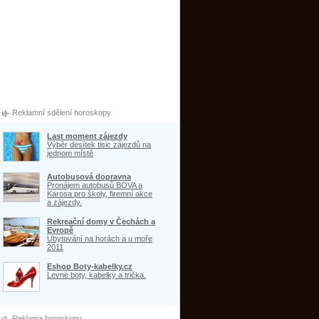
Reklamní sdělení horoskopy
Last moment zájezdy
Výběr desítek tisic zájezdů na
jednom místě
Autobusová dopravna
Pronájem autobusů BOVA a
Karosa pro školy, firemní akce
a zájezdy.
Rekreační domy v Čechách a
Evropě
Ubytování na horách a u moře
2011
Eshop Boty-kabelky.cz
Levné boty, kabelky a trička.
Reklama horoskopy