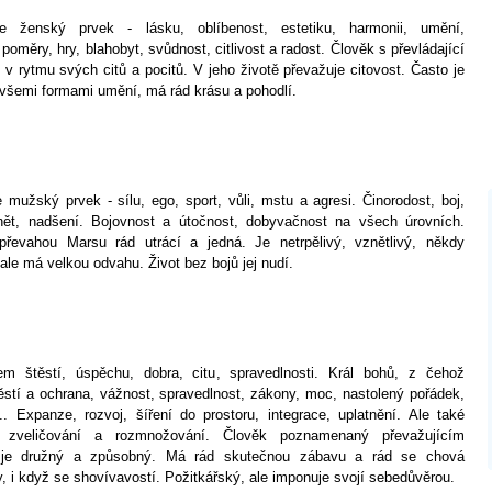
uje ženský prvek - lásku, oblíbenost, estetiku, harmonii, umění,
oměry, hry, blahobyt, svůdnost, citlivost a radost. Člověk s převládající
 v rytmu svých citů a pocitů. V jeho životě převažuje citovost. Často je
 všemi formami umění, má rád krásu a pohodlí.
e mužský prvek - sílu, ego, sport, vůli, mstu a agresi. Činorodost, boj,
nět, nadšení. Bojovnost a útočnost, dobyvačnost na všech úrovních.
převahou Marsu rád utrácí a jedná. Je netrpělivý, vznětlivý, někdy
ale má velkou odvahu. Život bez bojů jej nudí.
em štěstí, úspěchu, dobra, citu, spravedlnosti. Král bohů, z čehož
ěstí a ochrana, vážnost, spravedlnost, zákony, moc, nastolený pořádek,
... Expanze, rozvoj, šíření do prostoru, integrace, uplatnění. Ale také
, zveličování a rozmnožování. Člověk poznamenaný převažujícím
 je družný a způsobný. Má rád skutečnou zábavu a rád se chová
y, i když se shovívavostí. Požitkářský, ale imponuje svojí sebedůvěrou.