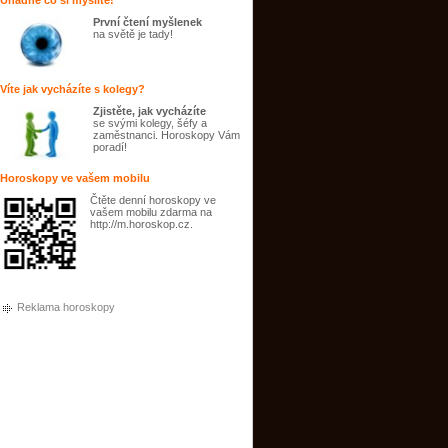
Uhádne co si myslíte!
První čtení myšlenek
na světě je tady!
Víte jak vycházíte s kolegy?
Zjistěte, jak vycházíte
se svými kolegy, šéfy a
zaměstnanci. Horoskopy Vám
poradí!
Horoskopy ve vašem mobilu
Čtěte denní horoskopy ve
vašem mobilu zdarma na
http://m.horoskop.cz.
Reklama horoskopy