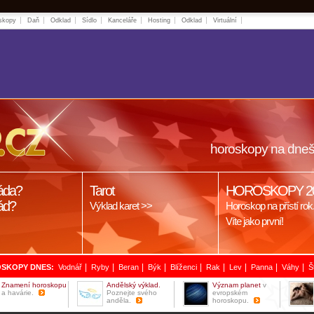
skopy
Daň
Odklad
Sídlo
Kanceláře
Hosting
Odklad
Virtuální
horoskopy na dneš
áda?
Tarot
HOROSKOPY 2
ád?
Výklad karet >>
Horoskop na přístí rok
Víte jako první!
|
|
|
|
|
|
|
|
|
SKOPY DNES:
Vodnář
Ryby
Beran
Býk
Blíženci
Rak
Lev
Panna
Váhy
Š
Znamení horoskopu
Andělský výklad.
Význam planet
v
a havárie.
Poznejte svého
evropském
anděla.
horoskopu.