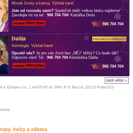
Minulé životy a karma, Výklad karet
Jste od rozvodu sami?
Společně další velkou lásku najdeme!
Zavolejte mi na tel.:
906 704 704
! Kartářka Doris
nejsem PŘIPOJENA
906 704 704
Dalila
Informace o věštkyni »
Astrologie, Výklad karet
Opustil vás?
Je pro vás život bez „NĚJ“ těžký? Co bude dál?
Odpovím vám! Tel.:
906 704 704
Astroložka Dalila
nejsem PŘIPOJENA
906 704 704
další věštci »
M.A. Europe s.r.o.
, 1 min/70 Kč vč. DPH, P. O. Box 14, 110 15 Praha 015
oskopy
opy, kvízy a zábava