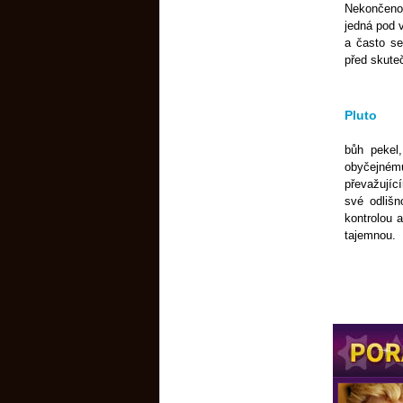
Nekončeno,
jedná pod v
a často se
před skute
Pluto
bůh pekel
obyčejnému
převažujíc
své odliš
kontrolou 
tajemnou.