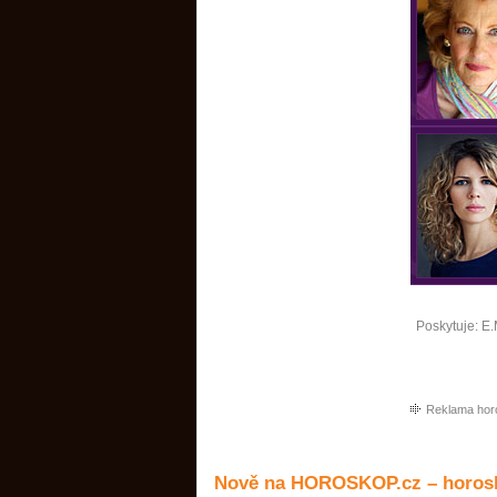
Poskytuje:
E.
Reklama hor
Nově na HOROSKOP.cz – horosk