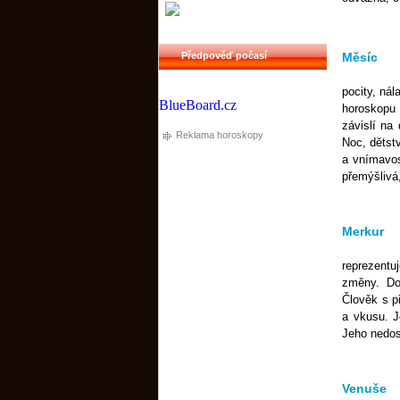
Předpověď počasí
Měsíc
pocity, nál
BlueBoard.cz
horoskopu 
závislí na 
Reklama horoskopy
Noc, dětstv
a vnímavos
přemýšlivá,
Merkur
reprezentu
změny. Dos
Člověk s p
a vkusu. J
Jeho nedos
Venuše