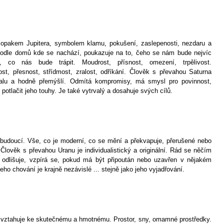
 opakem Jupitera, symbolem klamu, pokušení, zaslepenosti, nezdaru a
Podle domů kde se nachází, poukazuje na to, čeho se nám bude nejvíc
t, co nás bude trápit. Moudrost, přísnost, omezení, trpělivost.
st, přesnost, střídmost, zralost, odříkání. Člověk s převahou Saturna
alu a hodně přemýšlí. Odmítá kompromisy, má smysl pro povinnost,
potlačit jeho touhy. Je také vytrvalý a dosahuje svých cílů.
budoucí. Vše, co je moderní, co se mění a překvapuje, přerušené nebo
 Člověk s převahou Uranu je individualistický a originální. Rád se něčím
 odlišuje, vzpírá se, pokud má být připoután nebo uzavřen v nějakém
ho chování je krajně nezávislé ... stejně jako jeho vyjadřování.
 vztahuje ke skutečnému a hmotnému. Prostor, sny, omamné prostředky.