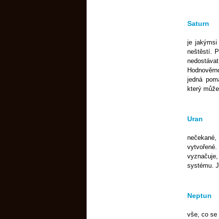
Saturn
je jakýmsi
neštěstí. 
nedostáva
Hodnověrno
jedná pom
který může 
Uran
nečekané, 
vytvořené.
vyznačuje,
systému. Je
Neptun
vše, co se