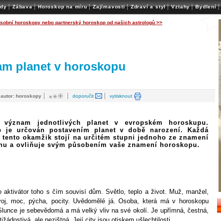
|
|
|
|
|
|
|
ady
Zábava
Horoskop na míru
Zajímavosti
Zdraví a styl
Vztahy
Bydlení
osobní horoskopy nebo partnerský horoskop od našich astrologů >>
m planet v horoskopu
|
|
|
|
autor: horoskopy
doporučit
vytisknout
e význam jednotlivých planet v evropském horoskupu.
p je určován postavením planet v době narození. Každá
v tento okamžik stojí na určitém stupni jednoho ze znamení
hu a ovliňuje svým působením vaše znamení horoskopu.
o aktivátor toho s čím souvisí dům. Světlo, teplo a život. Muž, manžel,
voj, moc, pýcha, pocity. Uvědomělé já. Osoba, která má v horoskopu
Slunce je sebevědomá a má velký vliv na své okolí. Je upřímná, čestná,
ižádostivá, ale nezištná. Její city jsou otiskem ušlechtilosti