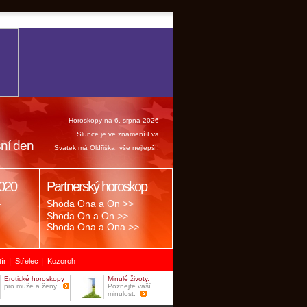
Horoskopy na 6. srpna 2026
Slunce je ve znamení Lva
ní den
Svátek má Oldřiška, vše nejlepší!
020
Partnerský horoskop
.
Shoda Ona a On >>
Shoda On a On >>
Shoda Ona a Ona >>
|
|
tír
Střelec
Kozoroh
Erotické horoskopy
Minulé životy.
pro muže a ženy.
Poznejte vaší
minulost.