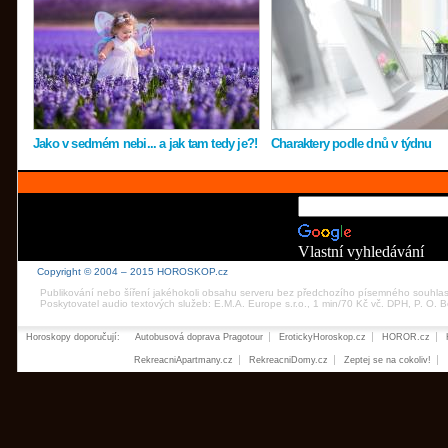
Jako v sedmém nebi... a jak tam tedy je?!
Charaktery podle dnů v týdnu
Vlastní vyhledávání
Copyright © 2004 – 2015 HOROSKOP.cz
Publikování nebo šíření jakéhokoli obsahu serveru bez předchozího písemného souhla
Poskytovatel audio textových služeb: E.M.A. Europe s.r.o., 1 min/70 Kč vč. DPH, P. O.
Horoskopy doporučují:
Autobusová doprava Pragotour
ErotickyHoroskop.cz
HOROR.cz
RekreacniApartmany.cz
RekreacniDomy.cz
Zeptej se na cokoliv!