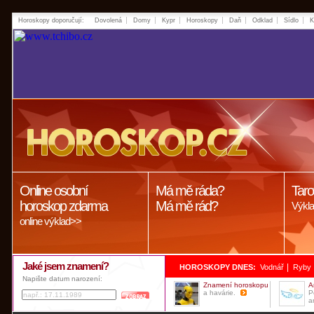
Horoskopy doporučují:
Dovolená
Domy
Kypr
Horoskopy
Daň
Odklad
Sídlo
K
Online osobní
Má mě ráda?
Taro
horoskop zdarma
Má mě rád?
Výkla
online výklad>>
Jaké jsem znamení?
|
HOROSKOPY DNES:
Vodnář
Ryby
Napište datum narození:
Znamení horoskopu
A
a havárie.
P
a