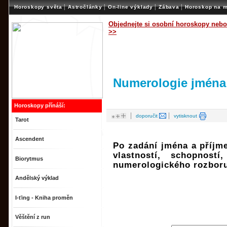
|
|
|
|
Horoskopy světa
Astročlánky
On-line výklady
Zábava
Horoskop na m
Objednejte si osobní horoskopy nebo
>>
Numerologie jména
Horoskopy přínáší:
|
|
doporučit
vytisknout
Tarot
Ascendent
Po zadání jména a příjm
vlastností, schopností
Biorytmus
numerologického rozbor
Andělský výklad
I-ťing - Kniha proměn
Věštění z run