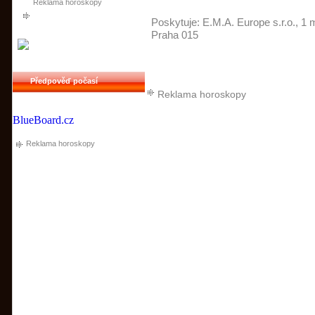
Reklama horoskopy
Poskytuje:
E.M.A. Europe s.r.o.
, 1 
Praha 015
Předpověď počasí
Reklama horoskopy
BlueBoard.cz
Reklama horoskopy