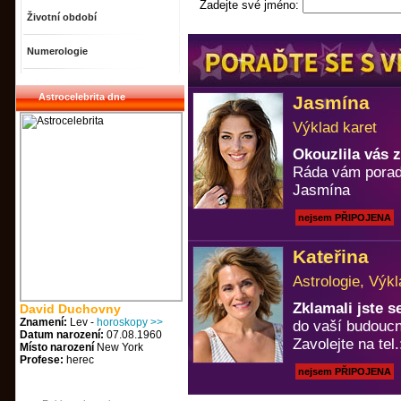
Zadejte své jméno:
Životní období
Numerologie
Astrocelebrita dne
Jasmína
Výklad karet
Okouzlila vás 
Ráda vám porad
Jasmína
nejsem PŘIPOJENA
Kateřina
Astrologie, Výkl
Zklamali jste 
David Duchovny
Znamení:
Lev -
horoskopy >>
do vaší budoucn
Datum narození:
07.08.1960
Zavolejte na tel
Místo narození
New York
Profese:
herec
nejsem PŘIPOJENA