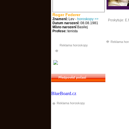
Roger Federer
Znamení:
Lev -
horoskopy >>
Poskytuje:
E.
Datum narození:
08.08.1981
Místo narození
Basilej
Profese:
tenista
Reklama hor
Reklama horoskopy
Předpověď počasí
BlueBoard.cz
Reklama horoskopy