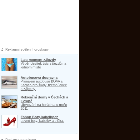
Reklamní sdělení horoskopy
Last moment zájezdy
Výběr desítek tisic zájezdů na
jednom místě
Autobusová dopravna
Pronájem autobusů BOVA a
Karosa pro školy, firemní akce
a zájezdy.
Rekreační domy v Čechách a
Evropě
Ubytování na horách a u moře
2011
Eshop Boty-kabelky.cz
Levné boty, kabelky a trička.
Reklama horoskopy