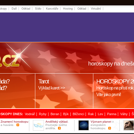
skopy
Daň
Odklad
Sídlo
Kanceláře
Hosting
Odklad
Virtuální
horoskopy na dneš
áda?
Tarot
HOROSKOPY 2
ád?
Výklad karet >>
Horoskop na přístí rok
Víte jako první!
|
|
|
|
|
|
|
|
|
SKOPY DNES:
Vodnář
Ryby
Beran
Býk
Blíženci
Rak
Lev
Panna
Váhy
Š
Znamení horoskopu
Andělský výklad.
Význam planet
v
a havárie.
Poznejte svého
evropském
anděla.
horoskopu.