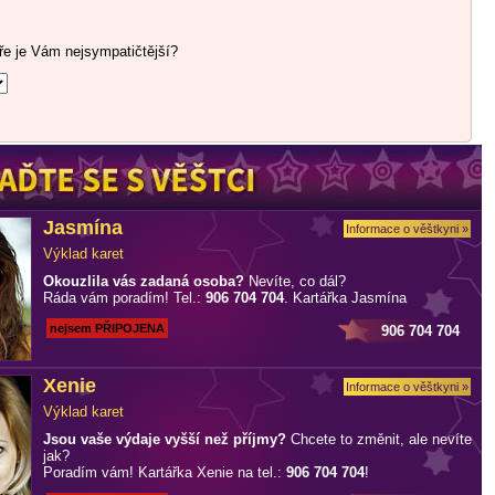
ře je Vám nejsympatičtější?
Jasmína
Informace o věštkyni »
Výklad karet
Okouzlila vás zadaná osoba?
Nevíte, co dál?
Ráda vám poradím! Tel.:
906 704 704
. Kartářka Jasmína
nejsem PŘIPOJENA
906 704 704
Xenie
Informace o věštkyni »
Výklad karet
Jsou vaše výdaje vyšší než příjmy?
Chcete to změnit, ale nevíte
jak?
Poradím vám! Kartářka Xenie na tel.:
906 704 704
!