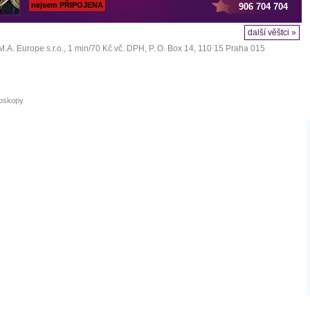
nejsem PŘIPOJENA
906 704 704
další věštci »
M.A. Europe s.r.o.
, 1 min/70 Kč vč. DPH, P. O. Box 14, 110 15 Praha 015
oskopy