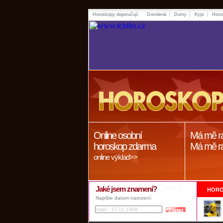
Horoskopy doporučují:
Dovolená
Domy
Kypr
Horo
Online osobní
Má mě r
horoskop zdarma
Má mě r
online výklad>>
Jaké jsem znamení?
HORO
Napište datum narození: