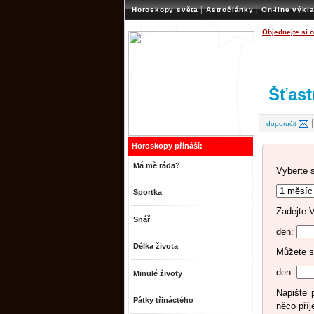
|
|
Horoskopy světa
Astročlánky
On-line výkl
Objednejte si 
Šťast
doporučit
Horoskopy přínáší:
Má mě ráda?
Vyberte 
Sportka
Zadejte 
Snář
den:
Délka života
Můžete s
den:
Minulé životy
Napište 
Pátky třináctého
něco pří