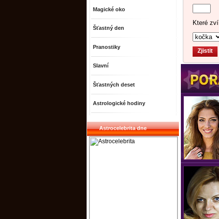
Magické oko
Které zví
Šťastný den
Pranostiky
Slavní
Šťastných deset
Astrologické hodiny
Astrocelebrita dne