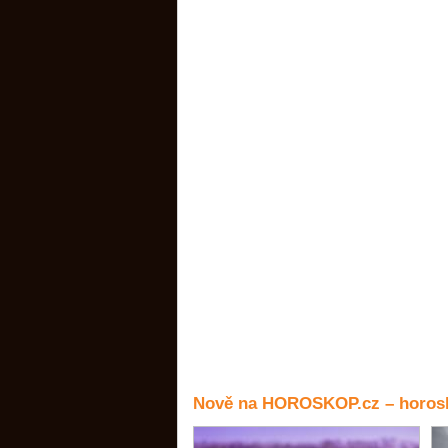
Nově na HOROSKOP.cz – horosk