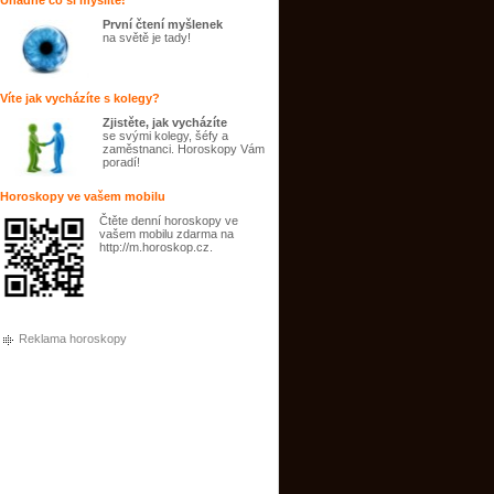
Uhádne co si myslíte!
První čtení myšlenek
na světě je tady!
Víte jak vycházíte s kolegy?
Zjistěte, jak vycházíte
se svými kolegy, šéfy a
zaměstnanci. Horoskopy Vám
poradí!
Horoskopy ve vašem mobilu
Čtěte denní horoskopy ve
vašem mobilu zdarma na
http://m.horoskop.cz.
Reklama horoskopy