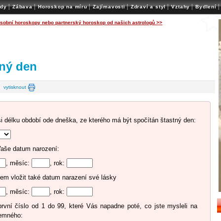
|
|
|
|
|
|
|
ady
Zábava
Horoskop na míru
Zajímavosti
Zdraví a styl
Vztahy
Bydlení
osobní horoskopy nebo partnerský horoskop od našich astrologů >>
ný den
|
vytisknout
si délku období ode dneška, ze kterého má být spočítán štastný den:
Vaše datum narození:
, měsíc:
, rok:
em vložit také datum narazení své lásky
, měsíc:
, rok:
první číslo od 1 do 99, které Vás napadne poté, co jste mysleli na
jemného: