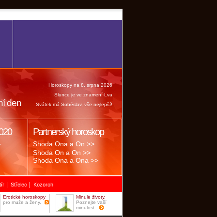
Horoskopy na 8. srpna 2026
Slunce je ve znamení Lva
ní den
Svátek má Soběslav, vše nejlepší!
020
Partnerský horoskop
.
Shoda Ona a On >>
Shoda On a On >>
Shoda Ona a Ona >>
|
|
tír
Střelec
Kozoroh
Erotické horoskopy
Minulé životy.
pro muže a ženy.
Poznejte vaší
minulost.