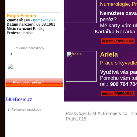
Numerologie, Pr
Nemůžete zavad
Roger Federer
peněz?
Znamení:
Lev -
horoskopy >>
Datum narození:
08.08.1981
Mé karty vám u
Místo narození
Basilej
Kartářka Rozárka 
Profese:
tenista
nejsem PŘIPOJENA
Reklama horoskopy
Ariela
Práce s kyvadle
Využívá vás pa
Pomohu vám tuto
Předpověď počasí
tel.:
906 704 70
nejsem PŘIPOJENA
BlueBoard.cz
Reklama horoskopy
Poskytuje:
E.M.A. Europe s.r.o.
, 1 
Praha 015