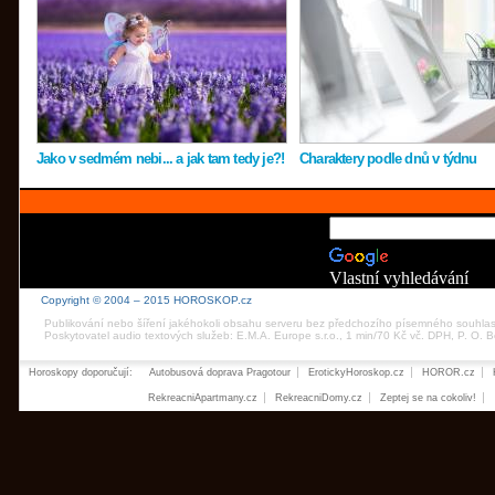
Jako v sedmém nebi... a jak tam tedy je?!
Charaktery podle dnů v týdnu
Vlastní vyhledávání
Copyright © 2004 – 2015 HOROSKOP.cz
Publikování nebo šíření jakéhokoli obsahu serveru bez předchozího písemného souhla
Poskytovatel audio textových služeb: E.M.A. Europe s.r.o., 1 min/70 Kč vč. DPH, P. O.
Horoskopy doporučují:
Autobusová doprava Pragotour
ErotickyHoroskop.cz
HOROR.cz
RekreacniApartmany.cz
RekreacniDomy.cz
Zeptej se na cokoliv!