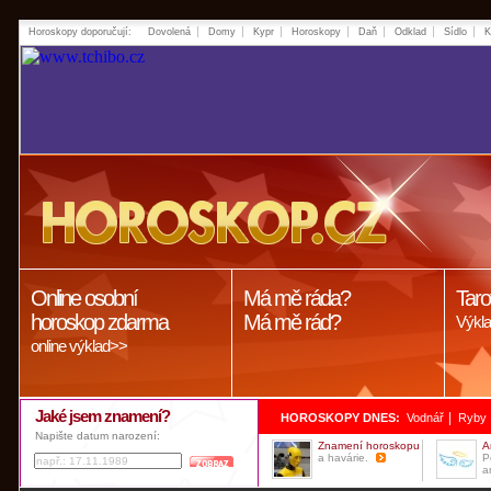
Horoskopy doporučují:
Dovolená
Domy
Kypr
Horoskopy
Daň
Odklad
Sídlo
K
Online osobní
Má mě ráda?
Taro
horoskop zdarma
Má mě rád?
Výkla
online výklad>>
Jaké jsem znamení?
|
HOROSKOPY DNES:
Vodnář
Ryby
Napište datum narození:
Znamení horoskopu
A
a havárie.
P
a