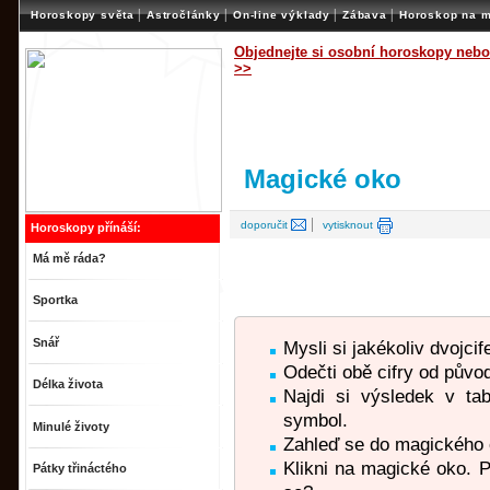
|
|
|
|
Horoskopy světa
Astročlánky
On-line výklady
Zábava
Horoskop na m
Objednejte si osobní horoskopy nebo
>>
Magické oko
|
doporučit
vytisknout
Horoskopy přínáší:
Má mě ráda?
Sportka
Snář
Mysli si jakékoliv dvojci
Odečti obě cifry od půvo
Délka života
Najdi si výsledek v ta
symbol.
Minulé životy
Zahleď se do magického 
Klikni na magické oko. 
Pátky třináctého