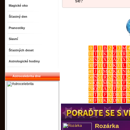
se?
Magické oko
Šťastný den
Pranostiky
Slavní
0
F
1
B
2
C
3
M
Šťastných deset
10
I
11
K
12
Z
13
R
1
20
S
21
X
22
A
23
X
2
Astrologické hodiny
30
P
31
E
32
K
33
L
3
40
J
41
M
42
K
43
N
4
Astrocelebrita dne
50
N
51
R
52
N
53
E
5
60
Q
61
M
62
R
63
F
6
70
Q
71
A
72
F
73
P
7
80
T
81
F
82
D
83
H
8
90
F
91
K
92
D
93
T
9
Rozárka