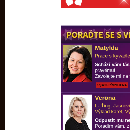
Matylda
Práce s kyvadle
Schází vám lá
pravému!
Zavolejte mi na 
nejsem PŘIPOJENA
Verona
I - Ťing, Jasno
Výklad karet, V
Odpustit mu n
Poradím vám, za