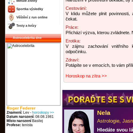
Minulé životy
Cestování:
Sportka výsledky
V klidu můžete plnit povinnosti
Věštění z run online
čekat.
Testy a kvízy
Práce:
Přichází výzva, kterou zvládnete. Na
Astrocelebrita dne
Erotika:
V zájmu zachování vnitřního kl
odpočinku.
Zdraví:
Potápíte se v emocích, to vám příl
Horoskop na zítra >>
Roger Federer
Nela
Znamení:
Lev -
horoskopy >>
Datum narození:
08.08.1981
Astrologie, Jasn
Místo narození
Basilej
Profese:
tenista
Hledáte svou 