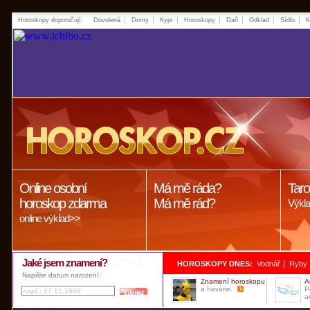
Horoskopy doporučují:
Dovolená
Domy
Kypr
Horoskopy
Daň
Odklad
Sídlo
K
Online osobní
Má mě ráda?
Taro
horoskop zdarma
Má mě rád?
Výkla
online výklad>>
Jaké jsem znamení?
|
HOROSKOPY DNES:
Vodnář
Ryby
Napište datum narození:
Znamení horoskopu
A
a havárie.
P
a