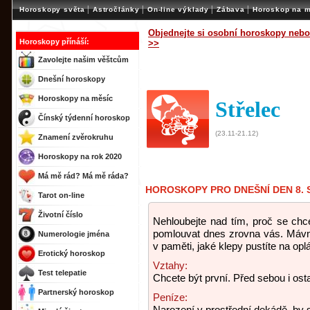
|
|
|
|
Horoskopy světa
Astročlánky
On-line výklady
Zábava
Horoskop na m
Objednejte si osobní horoskopy nebo
Horoskopy přínáší:
>>
Zavolejte našim věštcům
Dnešní horoskopy
Horoskopy na měsíc
Střelec
Čínský týdenní horoskop
(23.11-21.12)
Znamení zvěrokruhu
Horoskopy na rok 2020
Má mě rád? Má mě ráda?
HOROSKOPY PRO DNEŠNÍ DEN 8. 
Tarot on-line
Životní číslo
Nehloubejte nad tím, proč se ch
pomlouvat dnes zrovna vás. Mávně
Numerologie jména
v paměti, jaké klepy pustíte na opl
Erotický horoskop
Vztahy:
Test telepatie
Chcete být první. Před sebou i ost
Partnerský horoskop
Peníze:
Narození v prostřední dekádě, by