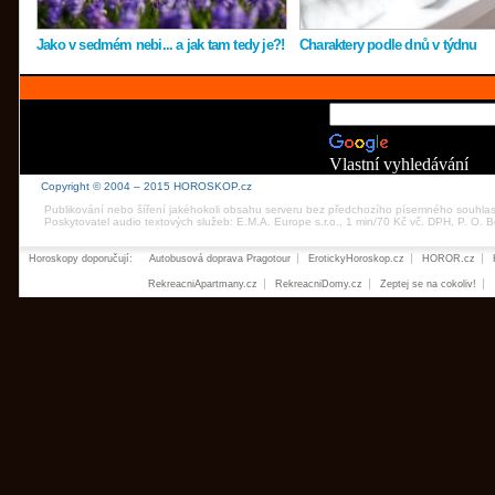
Jako v sedmém nebi... a jak tam tedy je?!
Charaktery podle dnů v týdnu
Vlastní vyhledávání
Copyright © 2004 – 2015 HOROSKOP.cz
Publikování nebo šíření jakéhokoli obsahu serveru bez předchozího písemného souhla
Poskytovatel audio textových služeb: E.M.A. Europe s.r.o., 1 min/70 Kč vč. DPH, P. O.
Horoskopy doporučují:
Autobusová doprava Pragotour
ErotickyHoroskop.cz
HOROR.cz
RekreacniApartmany.cz
RekreacniDomy.cz
Zeptej se na cokoliv!