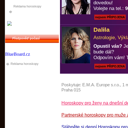
dovedou!
Reklama horoskopy
Volejte na tel.:
9
nejsem PŘIPOJENA
Dalila
Astrologie, Výkl
Předpověď počasí
Opustil vás?
Je
bude dál?
BlueBoard.cz
Odpovím vám! T
Reklama horoskopy
nejsem PŘIPOJENA
Poskytuje:
E.M.A. Europe s.r.o.
, 1 
Praha 015
Horoskopy pro ženy na dnešní de
Partnerské horoskopy pro muže a
Stáhněte si denní Horoskopy pr