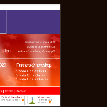
Horoskopy na 8. srpna 2026
Slunce je ve znamení Lva
ní den
Svátek má Soběslav, vše nejlepší!
020
Partnerský horoskop
.
Shoda Ona a On >>
Shoda On a On >>
Shoda Ona a Ona >>
|
|
tír
Střelec
Kozoroh
Erotické horoskopy
Minulé životy.
pro muže a ženy.
Poznejte vaší
minulost.