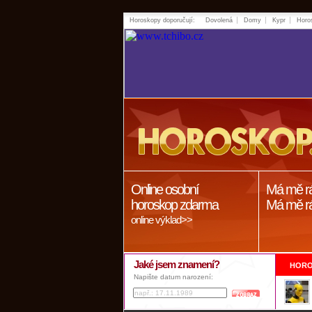
Horoskopy doporučují:
Dovolená
Domy
Kypr
Horo
Online osobní
Má mě r
horoskop zdarma
Má mě r
online výklad>>
Jaké jsem znamení?
HORO
Napište datum narození: