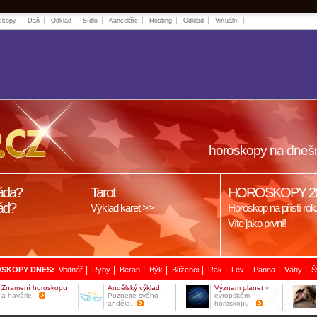
skopy
Daň
Odklad
Sídlo
Kanceláře
Hosting
Odklad
Virtuální
horoskopy na dneš
áda?
Tarot
HOROSKOPY 2
ád?
Výklad karet >>
Horoskop na přístí rok
Víte jako první!
|
|
|
|
|
|
|
|
|
SKOPY DNES:
Vodnář
Ryby
Beran
Býk
Blíženci
Rak
Lev
Panna
Váhy
Š
Znamení horoskopu
Andělský výklad.
Význam planet
v
a havárie.
Poznejte svého
evropském
anděla.
horoskopu.