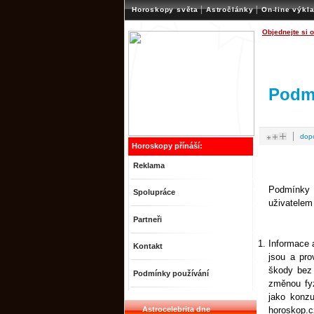
|
|
Horoskopy světa
Astročlánky
On-line výkl
Objednejte si 
Podmí
|
dop
Horoskopy přínáší:
Reklama
Podmínky u
Spolupráce
uživatelem
Partneři
Informace 
Kontakt
jsou a pr
škody bez 
Podmínky používání
změnou fyz
jako konzu
Astrocelebrita dne
horoskop.c