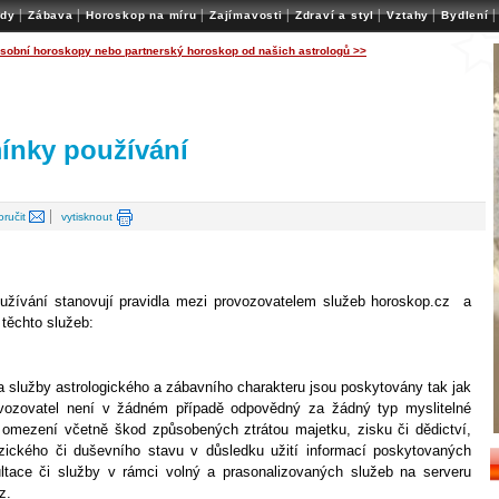
|
|
|
|
|
|
|
ady
Zábava
Horoskop na míru
Zajímavosti
Zdraví a styl
Vztahy
Bydlení
osobní horoskopy nebo partnerský horoskop od našich astrologů >>
nky používání
|
oručit
vytisknout
žívání stanovují pravidla mezi provozovatelem služeb horoskop.cz a
 těchto služeb:
a služby astrologického a zábavního charakteru jsou poskytovány tak jak
ovozovatel není v žádném případě odpovědný za žádný typ myslitelné
omezení včetně škod způsobených ztrátou majetku, zisku či dědictví,
ického či duševního stavu v důsledku užití informací poskytovaných
ltace či služby v rámci volný a prasonalizovaných služeb na serveru
z.