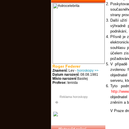
Poskytova
současného
strany prov
Další užit
výhradně p
podnikání,
Přísně je 
elektroni
souhlasu p
účelem zis
požadováno 
V případě 
Roger Federer
zvolenou 
Znamení:
Lev -
horoskopy >>
Datum narození:
08.08.1981
objednate
Místo narození
Basilej
serveru, k
Profese:
tenista
Tyto pod
http://www
objednate
Reklama horoskopy
zněním a bu
V Praze dn
Předpověď počasí