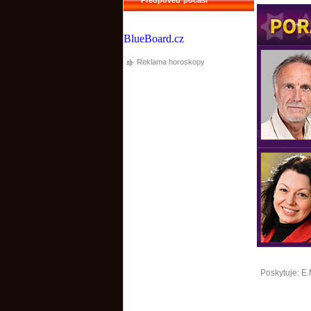
BlueBoard.cz
Reklama horoskopy
Poskytuje:
E.