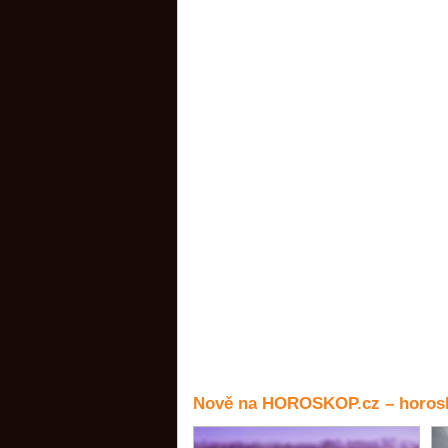
Nově na HOROSKOP.cz – horosk