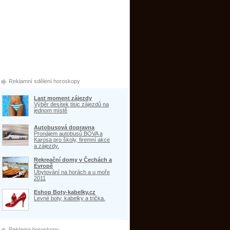
Reklamní sdělení horoskopy
Last moment zájezdy
Výběr desítek tisic zájezdů na
jednom místě
Autobusová dopravna
Pronájem autobusů BOVA a
Karosa pro školy, firemní akce
a zájezdy.
Rekreační domy v Čechách a
Evropě
Ubytování na horách a u moře
2011
Eshop Boty-kabelky.cz
Levné boty, kabelky a trička.
Reklama horoskopy