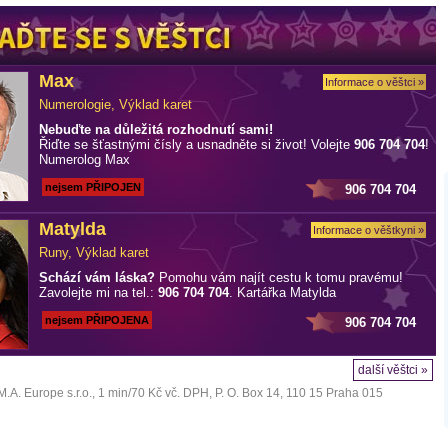
Max
Informace o věštci »
Numerologie, Výklad karet
Nebuďte na důležitá rozhodnutí sami!
Řiďte se šťastnými čísly a usnadněte si život! Volejte
906 704 704
!
Numerolog Max
nejsem PŘIPOJEN
906 704 704
Matylda
Informace o věštkyni »
Runy, Výklad karet
Schází vám láska?
Pomohu vám najít cestu k tomu pravému!
Zavolejte mi na tel.:
906 704 704
. Kartářka Matylda
nejsem PŘIPOJENA
906 704 704
další věštci »
M.A. Europe s.r.o.
, 1 min/70 Kč vč. DPH, P. O. Box 14, 110 15 Praha 015