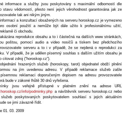
né informace a služby jsou poskytovány s maximální odborností dle
 stavu vědomostí, přesto není jejich věrohodnost garantována jak ze
ozovatele tak ani nikým jiným.
í informací a konzultací obsažených na serveru horoskop.cz je vymezeno
ro osobní použití a nemůže být dále užito k profesionálnímu užití,
 reklamě či obchodu.
zakázána reprodukce obsahu a to i částečná na dalších www stránkách,
ckou poštou, pomocí audio a video nosičů a tiskem bez předchozího
rovozovatele serveru a to i v případě, že se nejdená o reprodukci za
ku. V případě, že je udělen písemný souhlas s dalším užitím obsahu je
citovat zdroj (“horoskop.cz”).
objednání hrazených služeb (horoskopy, tarot) objednatel obdží plnění
formou na jím uvedenou adresu. V případě reklamace služeb zašle
l písemnou reklamaci doporučeným dopisem na adresu provozovatele
terá bude v zákoné lhůtě 30 dnů vyřešena.
mínky jsou veřejně přístupné v platném znění na adrese URL
.horoskop.cz/info/podminky.php
a návštěvník serveru horoskop.cz nebo
l služeb poskytovaných poskytovatelem souhlasí s jejich aktuálním
de se jimi závazně řídit.
e 01. 03. 2009