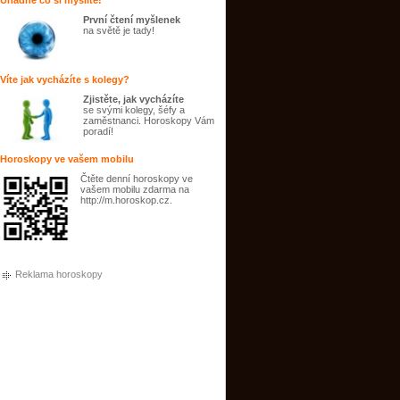
Uhádne co si myslíte!
První čtení myšlenek
na světě je tady!
Víte jak vycházíte s kolegy?
Zjistěte, jak vycházíte
se svými kolegy, šéfy a
zaměstnanci. Horoskopy Vám
poradí!
Horoskopy ve vašem mobilu
Čtěte denní horoskopy ve
vašem mobilu zdarma na
http://m.horoskop.cz.
Reklama horoskopy