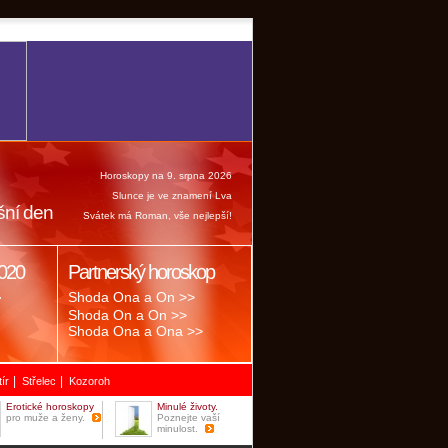
Horoskopy na 9. srpna 2026
Slunce je ve znamení Lva
šní den
Svátek má Roman, vše nejlepší!
020
Partnerský horoskop
.
Shoda Ona a On >>
Shoda On a On >>
Shoda Ona a Ona >>
|
|
tír
Střelec
Kozoroh
Erotické horoskopy
Minulé životy.
pro muže a ženy.
Poznejte vaší
minulost.