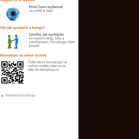
Uhádne co si myslíte!
První čtení myšlenek
na světě je tady!
Víte jak vycházíte s kolegy?
Zjistěte, jak vycházíte
se svými kolegy, šéfy a
zaměstnanci. Horoskopy Vám
poradí!
Horoskopy ve vašem mobilu
Čtěte denní horoskopy ve
vašem mobilu zdarma na
http://m.horoskop.cz.
Reklama horoskopy