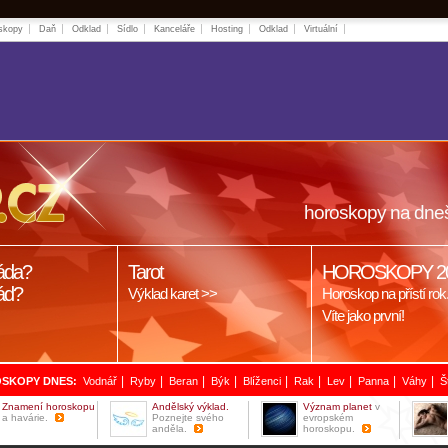
skopy
Daň
Odklad
Sídlo
Kanceláře
Hosting
Odklad
Virtuální
horoskopy na dne
áda?
Tarot
HOROSKOPY 2
ád?
Výklad karet >>
Horoskop na přístí rok
Víte jako první!
|
|
|
|
|
|
|
|
|
SKOPY DNES:
Vodnář
Ryby
Beran
Býk
Blíženci
Rak
Lev
Panna
Váhy
Š
Znamení horoskopu
Andělský výklad.
Význam planet
v
a havárie.
Poznejte svého
evropském
anděla.
horoskopu.