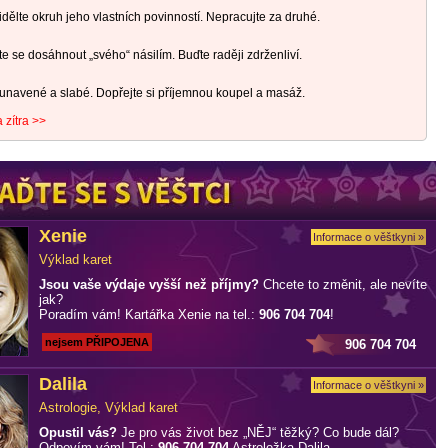
ělte okruh jeho vlastních povinností. Nepracujte za druhé.
 se dosáhnout „svého“ násilím. Buďte raději zdrženliví.
 unavené a slabé. Dopřejte si příjemnou koupel a masáž.
 zítra >>
Xenie
Informace o věštkyni »
Výklad karet
Jsou vaše výdaje vyšší než příjmy?
Chcete to změnit, ale nevíte
jak?
Poradím vám! Kartářka Xenie na tel.:
906 704 704
!
nejsem PŘIPOJENA
906 704 704
Dalila
Informace o věštkyni »
Astrologie, Výklad karet
Opustil vás?
Je pro vás život bez „NĚJ“ těžký? Co bude dál?
Odpovím vám! Tel.:
906 704 704
Astroložka Dalila