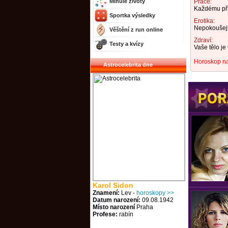
Minulé životy
Práce:
Každému přid
Sportka výsledky
Erotika:
Nepokoušejte
Věštění z run online
Zdraví:
Testy a kvízy
Vaše tělo je
Horoskop na
Astrocelebrita dne
Karol Sidon
Znamení:
Lev -
horoskopy >>
Datum narození:
09.08.1942
Místo narození
Praha
Profese:
rabín