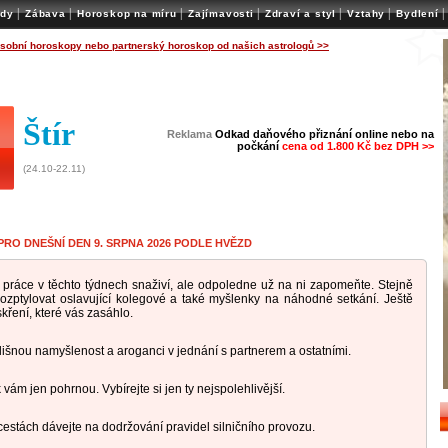
|
|
|
|
|
|
|
ady
Zábava
Horoskop na míru
Zajímavosti
Zdraví a styl
Vztahy
Bydlení
osobní horoskopy nebo partnerský horoskop od našich astrologů >>
Štír
Reklama
Odkad daňového přiznání online nebo na
počkání
cena od 1.800 Kč bez DPH >>
(24.10-22.11)
RO DNEŠNÍ DEN 9. SRPNA 2026 PODLE HVĚZD
i práce v těchto týdnech snaživí, ale odpoledne už na ni zapomeňte. Stejně
ozptylovat oslavující kolegové a také myšlenky na náhodné setkání. Ještě
jiskření, které vás zasáhlo.
lišnou namyšlenost a aroganci v jednání s partnerem a ostatními.
vám jen pohrnou. Vybírejte si jen ty nejspolehlivější.
cestách dávejte na dodržování pravidel silničního provozu.