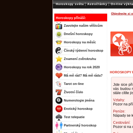
|
|
Horoskopy světa
Astročlánky
On-line výkl
Objednejte si 
Horoskopy přínáší:
Zavolejte našim věštcům
Dnešní horoskopy
Horoskopy na měsíc
Čínský týdenní horoskop
Znamení zvěrokruhu
Horoskopy na rok 2020
HOROSKOPY P
Má mě rád? Má mě ráda?
Tarot on-line
Jste sice př
vás budou r
Životní číslo
stále cítíte 
Vztahy:
Numerologie jména
Pozor na pří
Erotický horoskop
Peníze:
Nápady se k 
Test telepatie
Cestování:
Partnerský horoskop
Pozor si na 