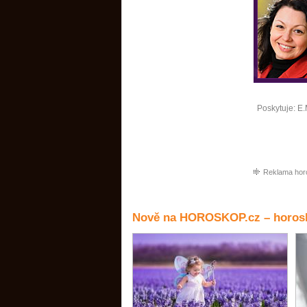
Poskytuje:
E.
Reklama hor
Nově na HOROSKOP.cz – horosk