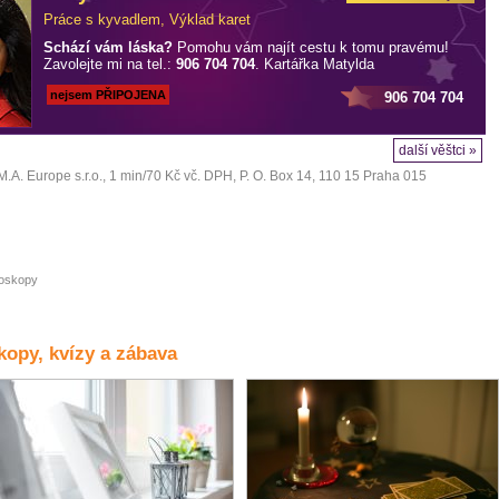
Práce s kyvadlem, Výklad karet
Schází vám láska?
Pomohu vám najít cestu k tomu pravému!
Zavolejte mi na tel.:
906 704 704
. Kartářka Matylda
nejsem PŘIPOJENA
906 704 704
další věštci »
M.A. Europe s.r.o.
, 1 min/70 Kč vč. DPH, P. O. Box 14, 110 15 Praha 015
oskopy
opy, kvízy a zábava