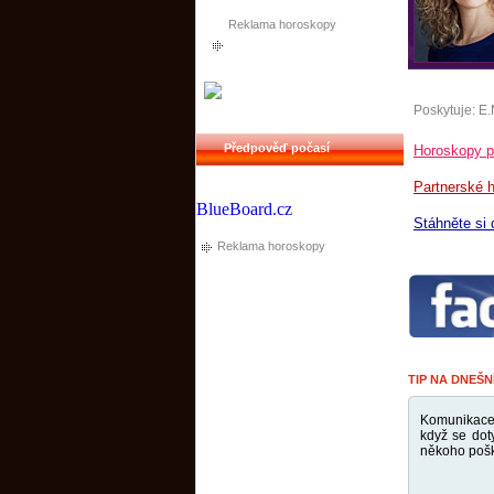
Reklama horoskopy
Poskytuje:
E.
Předpověď počasí
Horoskopy pr
Partnerské 
BlueBoard.cz
Stáhněte si
Reklama horoskopy
TIP NA DNEŠN
Komunikace 
když se dot
někoho pošk