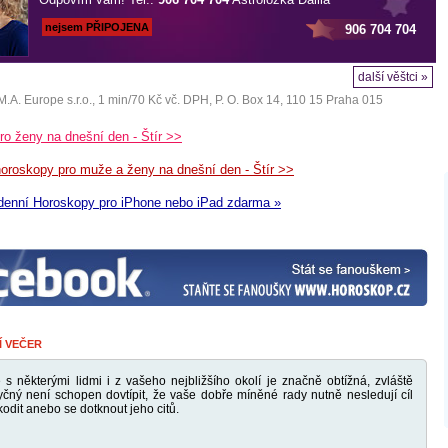
nejsem PŘIPOJENA
906 704 704
další věštci »
M.A. Europe s.r.o.
, 1 min/70 Kč vč. DPH, P. O. Box 14, 110 15 Praha 015
o ženy na dnešní den - Štír >>
horoskopy pro muže a ženy na dnešní den - Štír >>
 denní Horoskopy pro iPhone nebo iPad zdarma »
Í VEČER
s některými lidmi i z vašeho nejbližšího okolí je značně obtížná, zvláště
yčný není schopen dovtípit, že vaše dobře míněné rady nutně nesledují cíl
odit anebo se dotknout jeho citů.