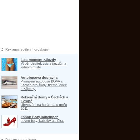
Reklamní sdělení horoskopy
Last moment zájezdy
Výběr desítek tisic zájezdů na
jednom místě
Autobusová dopravna
Pronájem autobusů BOVA a
Karosa pro školy, firemní akce
a zájezdy.
Rekreační domy v Čechách a
Evropě
Ubytování na horách a u moře
2011
Eshop Boty-kabelky.cz
Levné boty, kabelky a trička.
Reklama horoskopy