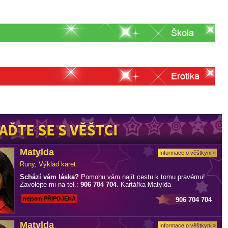
Matylda
Informace o věštkyni »
Runy, Výklad karet
Schází vám láska?
Pomohu vám najít cestu k tomu pravému!
Zavolejte mi na tel.:
906 704 704
. Kartářka Matylda
nejsem PŘIPOJENA
906 704 704
Matylda
Informace o věštkyni »