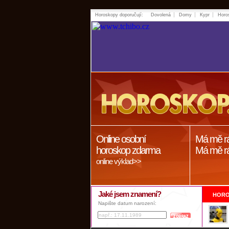
Horoskopy doporučují:
Dovolená
Domy
Kypr
Horo
Online osobní
Má mě r
horoskop zdarma
Má mě r
online výklad>>
Jaké jsem znamení?
HORO
Napište datum narození: