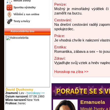
Minulé životy
Peníze:
Sportka výsledky
Možný je mimořádný výdělek či j
zaměřit na burzu.
Věštění z run online
Cestování:
Testy a kvízy
Na dnešní cestování raději zapom
spolujezdec.
Astrocelebrita dne
Práce:
Je vhodná chvíle k nalezení vlastní
Erotika:
Romantika, zábava a sex – to jsou
Zdraví:
Vyjadřujte svůj vztek a hněv napln
Horoskop na zítra >>
David Duchovny
Znamení:
Lev -
horoskopy >>
Datum narození:
07.08.1960
Místo narození
New York
Emanuela
Profese:
herec
Minulé životy a