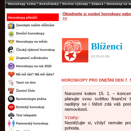
|
|
|
|
Horoskopy světa
Astročlánky
On-line výklady
Zábava
Horoskop na m
Objednejte si osobní horoskopy nebo
Horoskopy přínáší:
>>
Zavolejte našim věštcům
Dnešní horoskopy
Horoskopy na měsíc
Blíženci
Čínský týdenní horoskop
(22.05-21.06)
Znamení zvěrokruhu
Horoskopy na rok 2020
Má mě rád? Má mě ráda?
HOROSKOPY PRO DNEŠNÍ DEN 7. 
Tarot on-line
Životní číslo
Narození kolem 15. 1. – koncen
plánujte svou světlou finanční 
Numerologie jména
nadějný se i štěstí zdá váš posl
Erotický horoskop
nemovitostí.
Test telepatie
Vztahy:
Nestěžujte si, vždyť nemáte pro
Partnerský horoskop
pohoda.