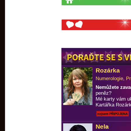
Rozárka
Numerologie, Pr
Nemůžete zavad
peněz?
Mé karty vám u
Kartářka Rozárk
nejsem PŘIPOJENA
Nela