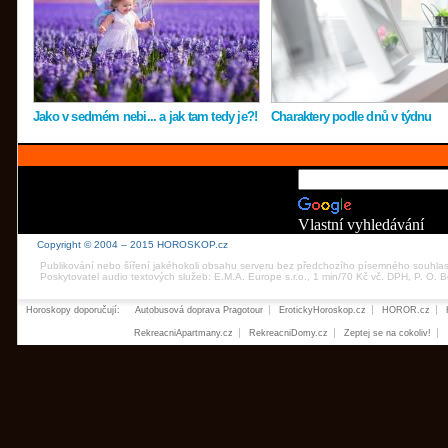
Jako v sedmém nebi... a jak tam tedy je?!
Charaktery podle dnů v týdnu
Vlastní vyhledávání
Copyright © 2004 – 2015 HOROSKOP.cz
Publikování nebo šíření jakéhokoli obsahu serveru bez předchozího písemného souhla
Poskytovatel audio textových služeb: E.M.A. Europe s.r.o., 1 min/70 Kč vč. DPH, P. O.
Horoskopy doporučují:
Autobusová doprava Pragotour
ErotickyHoroskop.cz
HOROR.cz
RekreacniApartmany.cz
RekreacniDomy.cz
Zeptej se na cokoliv!