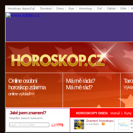
Horoskopy doporučují:
Dovolená
Domy
Kypr
Horoskopy
Daň
Odklad
Sídlo
K
Online osobní
Má mě ráda?
Taro
horoskop zdarma
Má mě rád?
Výkla
online výklad>>
Jaké jsem znamení?
|
HOROSKOPY DNES:
Vodnář
Ryby
Napište datum narození:
Znamení horoskopu
A
a havárie.
P
a