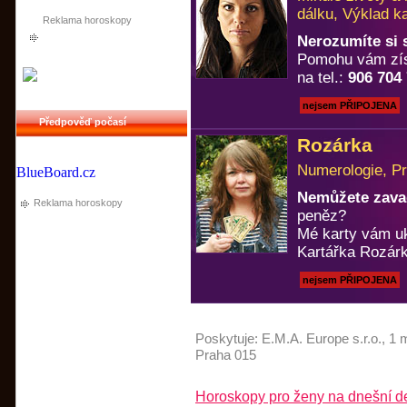
dálku, Výklad k
Reklama horoskopy
Nerozumíte si
Pomohu vám zís
na tel.:
906 704
nejsem PŘIPOJENA
Předpověď počasí
Rozárka
Numerologie, Pr
BlueBoard.cz
Nemůžete zavad
Reklama horoskopy
peněz?
Mé karty vám u
Kartářka Rozárk
nejsem PŘIPOJENA
Poskytuje:
E.M.A. Europe s.r.o.
, 1 
Praha 015
Horoskopy pro ženy na dnešní de