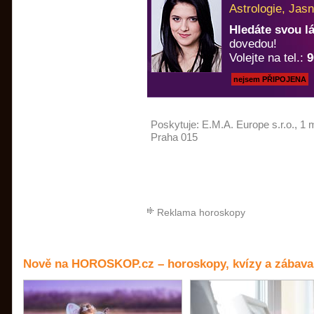
Astrologie, Jasn
Hledáte svou 
dovedou!
Volejte na tel.:
9
nejsem PŘIPOJENA
Poskytuje:
E.M.A. Europe s.r.o.
, 1 
Praha 015
Reklama horoskopy
Nově na HOROSKOP.cz – horoskopy, kvízy a zábava