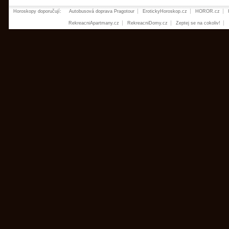
Horoskopy doporučují:
Autobusová doprava Pragotour
ErotickyHoroskop.cz
HOROR.cz
RekreacniApartmany.cz
RekreacniDomy.cz
Zeptej se na cokoliv!