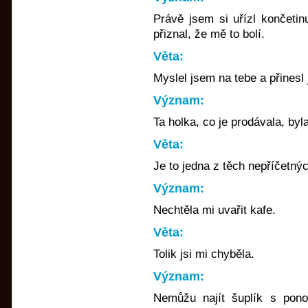
Právě jsem si uřízl končetin
přiznal, že mě to bolí.
Věta:
Myslel jsem na tebe a přinesl j
Význam:
Ta holka, co je prodávala, by
Věta:
Je to jedna z těch nepříčetnýc
Význam:
Nechtěla mi uvařit kafe.
Věta:
Tolik jsi mi chyběla.
Význam:
Nemůžu najít šuplík s pon