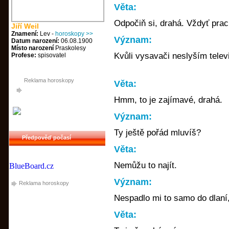
Věta:
Odpočiň si, drahá. Vždyť prac
Jiří Weil
Znamení:
Lev -
horoskopy >>
Význam:
Datum narození:
06.08.1900
Místo narození
Praskolesy
Kvůli vysavači neslyším televi
Profese:
spisovatel
Reklama horoskopy
Věta:
Hmm, to je zajímavé, drahá.
Význam:
Ty ještě pořád mluvíš?
Předpověď počasí
Věta:
Nemůžu to najít.
BlueBoard.cz
Význam:
Reklama horoskopy
Nespadlo mi to samo do dlaní
Věta: