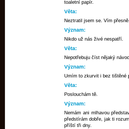
toaletní papír.
Věta:
Neztratil jsem se. Vím přesně
Význam:
Nikdo už nás živé nespatří.
Věta:
Nepotřebuju číst nějaký návod
Význam:
Umím to zkurvit i bez tištěné
Věta:
Poslouchám tě.
Význam:
Nemám ani mlhavou představu
předstírám dobře, jak ti rozu
příští tři dny.