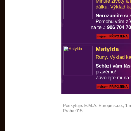
Minulé životy a
dálku, Výklad k
Nerozumíte si
Pomohu vám zís
na tel.:
906 704 7
nejsem PŘIPOJENA
Matylda
Runy, Výklad ka
Schází vám lá
pravému!
Zavolejte mi na 
nejsem PŘIPOJENA
Poskytuje:
E.M.A. Europe s.r.o.
, 1 
Praha 015