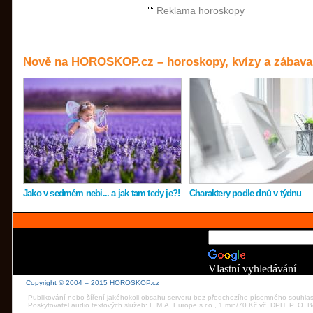
Reklama horoskopy
Nově na HOROSKOP.cz – horoskopy, kvízy a zábava
Jako v sedmém nebi... a jak tam tedy je?!
Charaktery podle dnů v týdnu
Vlastní vyhledávání
Copyright © 2004 – 2015 HOROSKOP.cz
Publikování nebo šíření jakéhokoli obsahu serveru bez předchozího písemného souhla
Poskytovatel audio textových služeb: E.M.A. Europe s.r.o., 1 min/70 Kč vč. DPH, P. O.