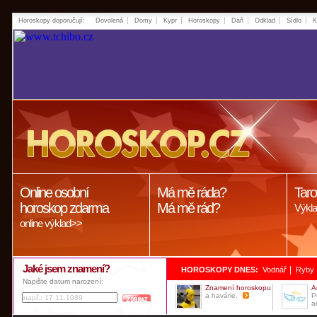
Horoskopy doporučují:
Dovolená
Domy
Kypr
Horoskopy
Daň
Odklad
Sídlo
K
Online osobní
Má mě ráda?
Taro
horoskop zdarma
Má mě rád?
Výkla
online výklad>>
Jaké jsem znamení?
|
HOROSKOPY DNES:
Vodnář
Ryby
Napište datum narození:
Znamení horoskopu
A
a havárie.
P
a