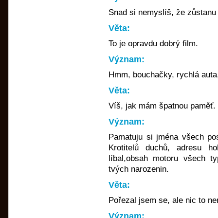
Snad si nemyslíš, že zůstanu
Věta:
To je opravdu dobrý film.
Význam:
Hmm, bouchačky, rychlá auta
Věta:
Víš, jak mám špatnou paměť.
Význam:
Pamatuju si jména všech pos
Krotitelů duchů, adresu h
líbal,obsah motoru všech t
tvých narozenin.
Věta:
Pořezal jsem se, ale nic to ne
Význam: