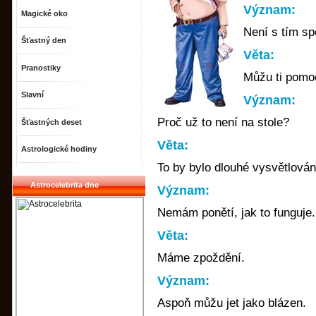
Význam:
Magické oko
Není s tím sp
Šťastný den
Věta:
Pranostiky
Můžu ti pomoc
Slavní
Význam:
Proč už to není na stole?
Šťastných deset
Věta:
Astrologické hodiny
To by bylo dlouhé vysvětlován
Astrocelebrita dne
Význam:
Nemám ponětí, jak to funguje.
Věta:
Máme zpoždění.
Význam:
Aspoň můžu jet jako blázen.