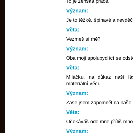
To je ženská práce.
Význam:
Je to těžké, špinavé a nevděč
Věta:
Vezmeš si mě?
Význam:
Oba moji spolubydlící se odst
Věta:
Miláčku, na důkaz naší lá
materiální věci.
Význam:
Zase jsem zapomněl na naše 
Věta:
Očekáváš ode mne příliš mno
Význam: