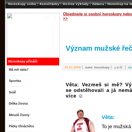
|
|
|
|
Horoskopy světa
Astročlánky
On-line výklady
Zábava
Horoskop na m
Objednejte si osobní horoskopy nebo
>>
Význam mužské řeč
Horoskopy přínáší:
|
|
|
01.01.2009
autor: horoskopy
do
Má mě ráda?
Sportka
Věta: Vezmeš si mě? Vý
se odstěhovali a já nem
Snář
více ☺
Délka života
Minulé životy
Věta:
To je mužská 
Pátky třináctého