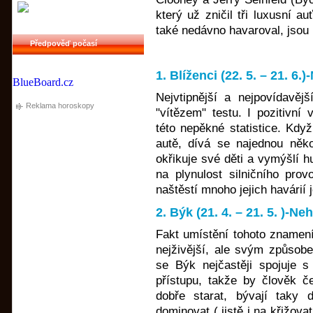
který už zničil tři luxusní a
také nedávno havaroval, jsou
Předpověď počasí
1. Blíženci (22. 5. – 21. 6
BlueBoard.cz
Nejvtipnější a nejpovídavěj
Reklama horoskopy
"vítězem" testu. I pozitivní 
této nepěkné statistice. Když
autě, dívá se najednou něko
okřikuje své děti a vymýšlí h
na plynulost silničního pro
naštěstí mnoho jejich havárií
2. Býk (21. 4. – 21. 5. )-N
Fakt umístění tohoto znamení 
nejživější, ale svým způsobem
se Býk nejčastěji spojuje s
přístupu, takže by člověk č
dobře starat, bývají taky 
dominovat ( jistě i na křižov