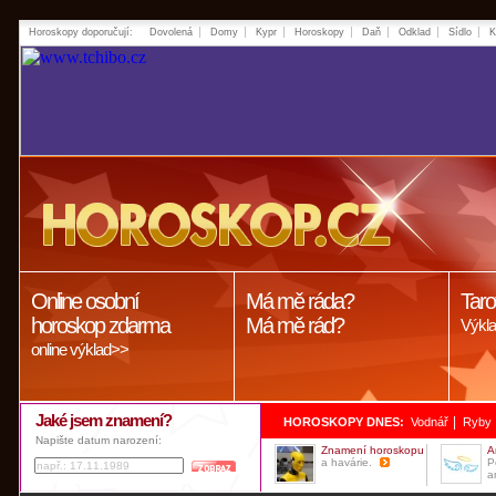
Horoskopy doporučují:
Dovolená
Domy
Kypr
Horoskopy
Daň
Odklad
Sídlo
K
Online osobní
Má mě ráda?
Taro
horoskop zdarma
Má mě rád?
Výkla
online výklad>>
Jaké jsem znamení?
|
HOROSKOPY DNES:
Vodnář
Ryby
Napište datum narození:
Znamení horoskopu
A
a havárie.
P
a