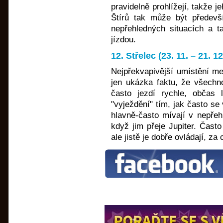
pravidelně prohlížejí, takže 
Štírů tak může být předevš
nepřehledných situacích a t
jízdou.
12. Střelec (23. 11. – 21. 
Nejpřekvapivější umístění m
jen ukázka faktu, že všechno
často jezdí rychle, občas 
"vyježdění" tím, jak často se
hlavně-často mívají v nepřeh
když jim přeje Jupiter. Často
ale jistě je dobře ovládají, z