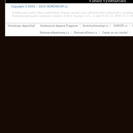
Vlastní vyhledávání
Copyright © 2004 – 2015 HOROSKOP.cz
Publikování nebo šíření jakéhokoli obsahu serveru bez předchozího písemného souhla
Poskytovatel audio textových služeb: E.M.A. Europe s.r.o., 1 min/70 Kč vč. DPH, P. O.
Horoskopy doporučují:
Autobusová doprava Pragotour
ErotickyHoroskop.cz
HOROR.cz
RekreacniApartmany.cz
RekreacniDomy.cz
Zeptej se na cokoliv!