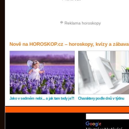
Reklama horoskopy
Nově na HOROSKOP.cz – horoskopy, kvízy a zábava
Jako v sedmém nebi... a jak tam tedy je?!
Charaktery podle dnů v týdnu