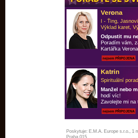
Verona
I - Ťing, Jasno
Výklad karet, V
Odpustit mu n
Poradím vám, za
Kartářka Verona
nejsem PŘIPOJENA
Katrin
Spirituální pora
Manžel nebo m
hodí víc!
Zavolejte mi na 
nejsem PŘIPOJENA
Poskytuje:
E.M.A. Europe s.r.o.
, 1 
Praha 015