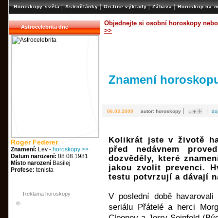
|
|
|
|
Horoskopy světa
Astročlánky
On-line výklady
Zábava
Horoskop na m
Objednejte si osobní horoskopy nebo
Astrocelebrita dne
>>
Znamení horoskopu
|
|
|
06.03.2009
autor: horoskopy
do
Kolikrát jste v životě h
Roger Federer
před nedávnem proved
Znamení:
Lev -
horoskopy >>
Datum narození:
08.08.1981
dozvěděly, které znamen
Místo narození
Basilej
jakou zvolit prevenci. 
Profese:
tenista
testu potvrzují a dávají 
Reklama horoskopy
V poslední době havarovali
seriálu Přátelé a herci Mor
Clooney a Jerry Seinfeld (Bý