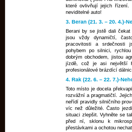
které ovlivňují jejich řízení
neviditelné auto!
3. Beran (21. 3. – 20. 4.)
Berani by se jistě dali čekat
jsou vždy dynamičtí, čast
pracovitosti a srdečnosti 
pohybem po silnici, rychlo
dobrým obchodem, jistou agr
jízdě, což je asi největší h
profesionálové brázdící dálnic
4. Rak (22. 6. – 22. 7.)-Ne
Toto místo je docela překvapi
rozvážní a pragmatičtí. Jejic
neřídí pravidly silničního pr
víc než důležité. Často jezd
situaci zlepšit. Vyhněte se t
před ní, sklonu k mikrosp
přestávkami a ochotou nechat s