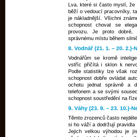
Lva, které si často myslí, že 
běží o vedoucí pracovníky, ta
je nákladnější. Všichni známe
schopnost chovat se elega
provozu. Je proto dobré, 
správnému místu během silničn
8. Vodnář (21. 1. – 20. 2.)
Vodnářům se kromě intelige
vstříc přičítá i sklon k nerv
Podle statistiky lze však ro
schopnost dobře ovládat aut
ochotu jednat správně a d
telefonem a se svými sousedy
schopnost soustředění na říze
9. Váhy (23. 9. – 23. 10.)
Těmto zrozenců často nejdéle 
si ho váží a dodržují pravidl
Jejich velkou výhodou je ji