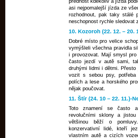
přednost kdekoliv a jízda pod
asi nejpomalejší jízda ze vš
rozhodnout, pak taky stálé 
neschopnost rychle sledovat z
10. Kozoroh (22. 12. – 20.
Dobré místo pro velice schopn
vymýšleli všechna pravidla si
i provozovat. Mají smysl pro
často jezdí v autě sami, ta
druhými lidmi i dětmi. Přesto 
vozit s sebou psy, potřeba
polích a lese a horského pros
nějak poučovat.
11. Štír (24. 10 – 22. 11.)
Toto znamení se často am
revolučními sklony a jisto
většinou běží o pomluvy
konzervativní lidé, kteří je
vlastním autě a cizích vozec