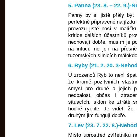
5. Panna (23. 8. – 22. 9.)
Panny by si jistě přály být
perfektně připravené na jízdu
provozu jistě nosí v malíčku
kritice dalších účastníků pr
nechovají dobře, musím je pou
na intuci, ne jen na přesně
tuzemských silnicích málokdo 
6. Ryby (21. 2. 20. 3-Neho
U zrozenců Ryb to není špa
že kromě pozitviních vlastno
smysl pro druhé a jejich 
nedbalost, občas i ztrace
situacích, sklon ke ztrátě s
hodně rychle. Je vidět, že 
druhým jim fungují dobře.
7. Lev (23. 7. 22. 8.)-Neho
Místo uprostřed zvířetníku 