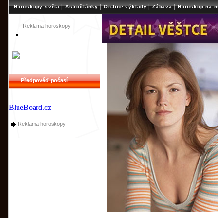
|
|
|
|
Horoskopy světa
Astročlánky
On-line výklady
Zábava
Horoskop na m
Reklama horoskopy
Předpověď počasí
BlueBoard.cz
Reklama horoskopy