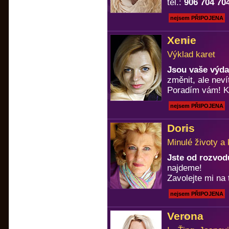
tel.:
906 704 70
nejsem PŘIPOJENA
Xenie
Výklad karet
Jsou vaše výda
změnit, ale neví
Poradím vám! Ka
nejsem PŘIPOJENA
Doris
Minulé životy a
Jste od rozvod
najdeme!
Zavolejte mi na 
nejsem PŘIPOJENA
Verona