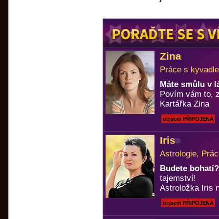
Zina
Práce s kyvadle
Máte smůlu v l
Povím vám to, z
Kartářka Zina
nejsem PŘIPOJENA
Iris
Astrologie, Prá
Budete bohatí?
tajemství!
Astroložka Iris n
nejsem PŘIPOJENA