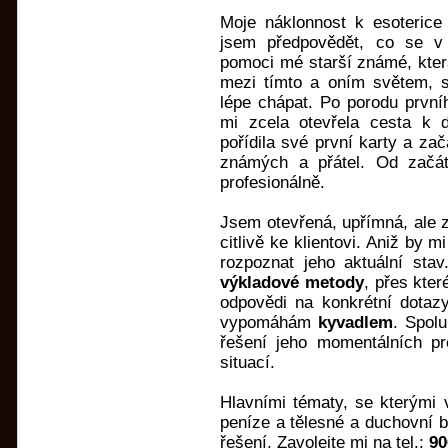
Moje náklonnost k esoterice 
jsem předpovědět, co se v
pomoci mé starší známé, kter
mezi tímto a oním světem, s
lépe chápat. Po porodu prvníh
mi zcela otevřela cesta k 
pořídila své první karty a za
známých a přátel. Od začát
profesionálně.
Jsem otevřená, upřímná, ale z
citlivě ke klientovi. Aniž by 
rozpoznat jeho aktuální sta
výkladové metody
, přes kter
odpovědi na konkrétní dotazy
vypomáhám
kyvadlem
. Spol
řešení jeho momentálních p
situací.
Hlavními tématy, se kterými 
peníze a tělesné a duchovní b
řešení. Zavolejte mi na tel.:
90