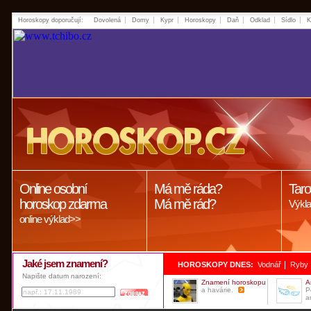
Horoskopy doporučují:
Dovolená
Domy
Kypr
Horoskopy
Daň
Odklad
Sídlo
K
Online osobní
Má mě ráda?
Taro
horoskop zdarma
Má mě rád?
Výkla
online výklad>>
Jaké jsem znamení?
|
HOROSKOPY DNES:
Vodnář
Ryby
Napište datum narození:
Znamení horoskopu
A
a havárie.
P
a