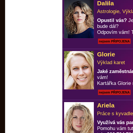
Dalila
Astrologie, Výkl
Opustil vás?
Je
bude dál?
Odpovím vám! T
nejsem PŘIPOJENA
Glorie
Výklad karet
Jaké zaměstnán
vám!
Kartářka Glorie 
nejsem PŘIPOJENA
Ariela
Práce s kyvadle
Využívá vás pa
Pomohu vám tuto