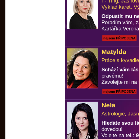
I - Ťing, Jasno
Výklad karet, V
Odpustit mu n
Poradím vám, za
Kartářka Verona
nejsem PŘIPOJENA
Matylda
Práce s kyvadle
Schází vám lá
pravému!
Zavolejte mi na 
nejsem PŘIPOJENA
Nela
Astrologie, Jasn
Hledáte svou 
dovedou!
Volejte na tel.:
9