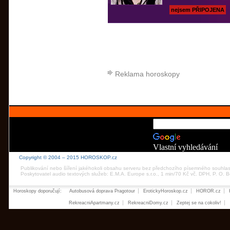
nejsem PŘIPOJENA
Reklama horoskopy
Vlastní vyhledávání
Copyright © 2004 – 2015 HOROSKOP.cz
Publikování nebo šíření jakéhokoli obsahu serveru bez předchozího písemného souhla
Poskytovatel audio textových služeb: E.M.A. Europe s.r.o., 1 min/70 Kč vč. DPH, P. O.
Horoskopy doporučují:
Autobusová doprava Pragotour
ErotickyHoroskop.cz
HOROR.cz
RekreacniApartmany.cz
RekreacniDomy.cz
Zeptej se na cokoliv!