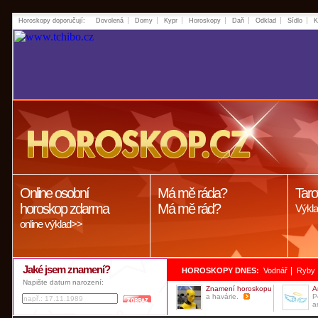
Horoskopy doporučují:
Dovolená
Domy
Kypr
Horoskopy
Daň
Odklad
Sídlo
K
Online osobní
Má mě ráda?
Taro
horoskop zdarma
Má mě rád?
Výkla
online výklad>>
Jaké jsem znamení?
|
HOROSKOPY DNES:
Vodnář
Ryby
Napište datum narození:
Znamení horoskopu
A
a havárie.
P
a