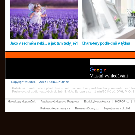
Jako v sedmém nebi... a jak tam tedy je?!
Charaktery podle dnů v týdnu
Vlastní vyhledávání
Copyright © 2004 – 2015 HOROSKOP.cz
Publikování nebo šíření jakéhokoli obsahu serveru bez předchozího písemného souhla
Poskytovatel audio textových služeb: E.M.A. Europe s.r.o., 1 min/70 Kč vč. DPH, P. O.
Horoskopy doporučují:
Autobusová doprava Pragotour
ErotickyHoroskop.cz
HOROR.cz
RekreacniApartmany.cz
RekreacniDomy.cz
Zeptej se na cokoliv!