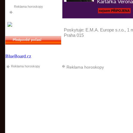
Kartářka Verona
Reklama horoskopy
nejsem PŘIPOJENA
Poskytuje:
E.M.A. Europe s.r.o.
, 1 
Praha 015
Předpověď počasí
BlueBoard.cz
Reklama horoskopy
Reklama horoskopy