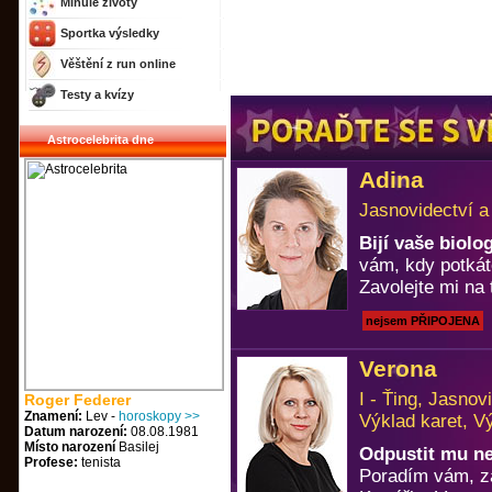
Minulé životy
Sportka výsledky
Věštění z run online
Testy a kvízy
Astrocelebrita dne
Adina
Jasnovidectví a
Bijí vaše biol
vám, kdy potkát
Zavolejte mi na 
nejsem PŘIPOJENA
Verona
I - Ťing, Jasno
Roger Federer
Znamení:
Lev -
horoskopy >>
Výklad karet, V
Datum narození:
08.08.1981
Místo narození
Basilej
Odpustit mu n
Profese:
tenista
Poradím vám, za