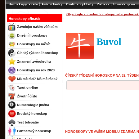
|
|
|
|
Horoskopy světa
Astročlánky
On-line výklady
Zábava
Horoskop na m
Objednejte si osobní horoskopy nebo partnersk
Horoskopy přínáší:
Zavolejte našim věštcům
Dnešní horoskopy
Buvol
Horoskopy na měsíc
Čínský týdenní horoskop
Znamení zvěrokruhu
Horoskopy na rok 2020
ČÍNSKÝ TÝDENNÍ HOROSKOP NA 32. TÝDEN
Má mě rád? Má mě ráda?
Tarot on-line
Životní číslo
Numerologie jména
Erotický horoskop
Test telepatie
Partnerský horoskop
HOROSKOPY VE VAŠEM MOBILU ZDARMA 