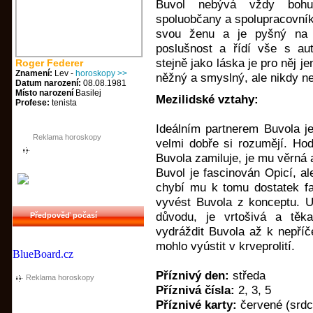
Buvol nebývá vždy bohu
spoluobčany a spolupracovníky
svou ženu a je pyšný na 
poslušnost a řídí vše s auto
stejně jako láska je pro něj j
Roger Federer
Znamení:
Lev -
horoskopy >>
něžný a smyslný, ale nikdy n
Datum narození:
08.08.1981
Místo narození
Basilej
Mezilidské vztahy:
Profese:
tenista
Ideálním partnerem Buvola je
Reklama horoskopy
velmi dobře si rozumějí. Hod
Buvola zamiluje, je mu věrná 
Buvol je fascinován Opicí, al
chybí mu k tomu dostatek f
vyvést Buvola z konceptu. U
důvodu, je vrtošivá a těk
Předpověď počasí
vydráždit Buvola až k nepříč
mohlo vyústit v krveprolití.
BlueBoard.cz
Příznivý den:
středa
Reklama horoskopy
Příznivá čísla:
2, 3, 5
Příznivé karty:
červené (srdce