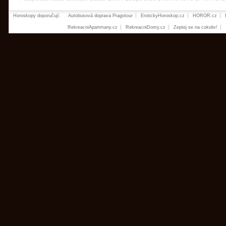
Horoskopy doporučují:
Autobusová doprava Pragotour
ErotickyHoroskop.cz
HOROR.cz
RekreacniApartmany.cz
RekreacniDomy.cz
Zeptej se na cokoliv!