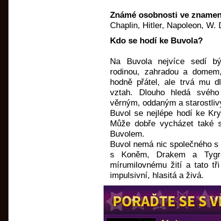
Známé osobnosti ve znamen
Chaplin, Hitler, Napoleon, W.
Kdo se hodí ke Buvola?
Na Buvola nejvíce sedí b
rodinou, zahradou a domem,
hodně přátel, ale trvá mu d
vztah. Dlouho hledá svého
věrným, oddaným a starostli
Buvol se nejlépe hodí ke Kry
Může dobře vycházet také 
Buvolem.
Buvol nemá nic společného s
s Koněm, Drakem a Tygre
mírumilovnému žití a tato tř
impulsivní, hlasitá a živá.