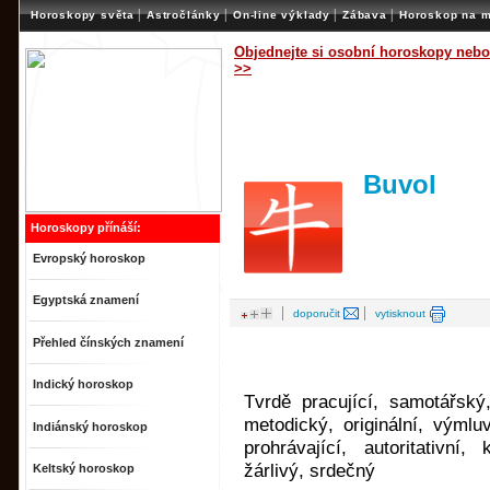
|
|
|
|
Horoskopy světa
Astročlánky
On-line výklady
Zábava
Horoskop na m
Objednejte si osobní horoskopy nebo
>>
Buvol
Horoskopy přínáší:
Evropský horoskop
Egyptská znamení
|
|
doporučit
vytisknout
Přehled čínských znamení
Indický horoskop
Tvrdě pracující, samotářský,
metodický, originální, výmluv
Indiánský horoskop
prohrávající, autoritativní,
žárlivý, srdečný
Keltský horoskop