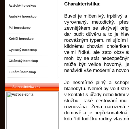
Charakteristika:
Aztécký horoskop
Buvol je mlčenlivý, trpělivý 
Arabský horoskop
vyrovnaný, metodický, pře
zevnějškem se skrývají orig
Psí horoskopy
dar budit důvěru a to je hla
Kočičí horoskop
rozvážným typem, milujícím i
klidnému chování cholerike
Cyklický horoskop
velmi řídké, ale zato obzvlá
mohl by se stát nebezpečným
Cikánský horoskop
může být velice hovorný, je
nenávidí vše moderní a novo
Lunární horoskop
Je nesmírně pilný a schop
Astrocelebrita dne
blahobytu. Neměl by volit str
v kontakt s úřady nebo lidmi 
službu. Také cestování mu 
rovnováha. Žena narozená
domově a je nepřekonatelná 
kdo řídí lodičku rodiny vlastní