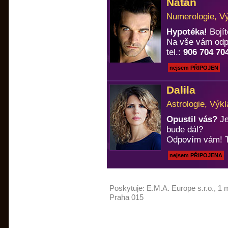
Natan
Numerologie, Vý
Hypotéka!
Bojít
Na vše vám odp
tel.:
906 704 70
nejsem PŘIPOJEN
Dalila
Astrologie, Výkl
Opustil vás?
Je
bude dál?
Odpovím vám! T
nejsem PŘIPOJENA
Poskytuje:
E.M.A. Europe s.r.o.
, 1 
Praha 015