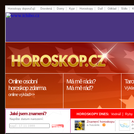
Horoskopy doporučují:
Dovolená
Domy
Kypr
Horoskopy
Daň
Odklad
Sídlo
K
Online osobní
Má mě ráda?
Taro
horoskop zdarma
Má mě rád?
Výkla
online výklad>>
Jaké jsem znamení?
|
HOROSKOPY DNES:
Vodnář
Ryby
Napište datum narození:
Znamení horoskopu
A
a havárie.
P
a