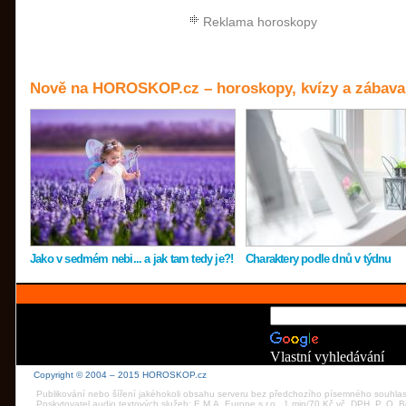
Reklama horoskopy
Nově na HOROSKOP.cz – horoskopy, kvízy a zábava
Jako v sedmém nebi... a jak tam tedy je?!
Charaktery podle dnů v týdnu
Vlastní vyhledávání
Copyright © 2004 – 2015 HOROSKOP.cz
Publikování nebo šíření jakéhokoli obsahu serveru bez předchozího písemného souhla
Poskytovatel audio textových služeb: E.M.A. Europe s.r.o., 1 min/70 Kč vč. DPH, P. O.