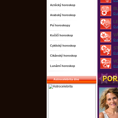
O z
Aztécký horoskop
BL
O z
Arabský horoskop
L
Psí horoskopy
O z
V
Kočičí horoskop
O z
Cyklický horoskop
S
O z
Cikánský horoskop
V
Lunární horoskop
O z
Astrocelebrita dne