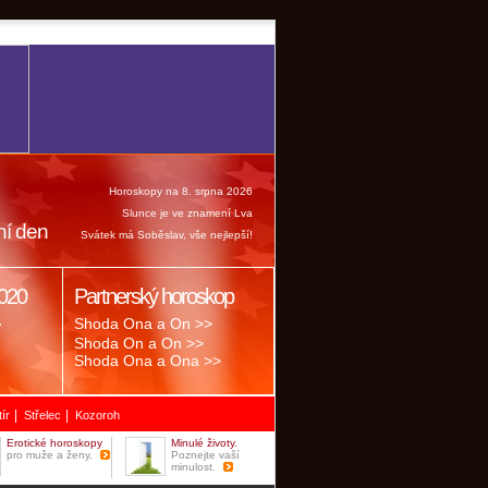
Horoskopy na 8. srpna 2026
Slunce je ve znamení Lva
ní den
Svátek má Soběslav, vše nejlepší!
020
Partnerský horoskop
.
Shoda Ona a On >>
Shoda On a On >>
Shoda Ona a Ona >>
|
|
tír
Střelec
Kozoroh
Erotické horoskopy
Minulé životy.
pro muže a ženy.
Poznejte vaší
minulost.