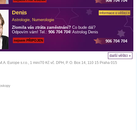
906 704 704
Denis
Informace o věštci »
Astrologie, Numerologie
Zlomila vás ztráta zaměstnání?
Co bude dál?
Odpovím vám! Tel.:
906 704 704
! Astrolog Denis
nejsem PŘIPOJEN
906 704 704
další věštci »
M.A. Europe s.r.o.
, 1 min/70 Kč vč. DPH, P. O. Box 14, 110 15 Praha 015
oskopy