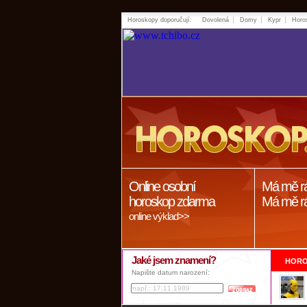
Horoskopy doporučují:
Dovolená
Domy
Kypr
Horo
Online osobní
Má mě r
horoskop zdarma
Má mě r
online výklad>>
Jaké jsem znamení?
HORO
Napište datum narození: