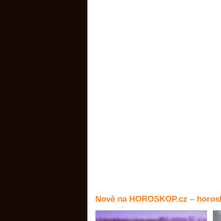
Nově na HOROSKOP.cz – horosk