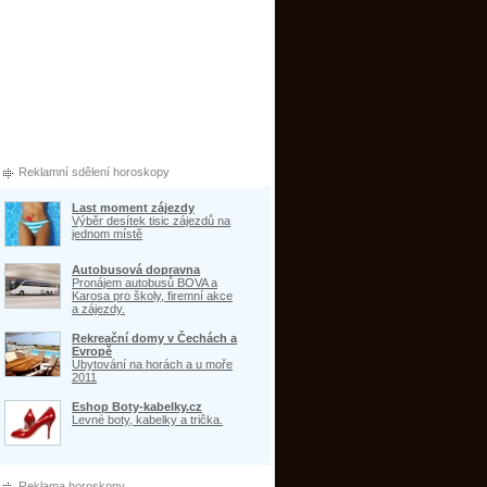
Reklamní sdělení horoskopy
Last moment zájezdy
Výběr desítek tisic zájezdů na
jednom místě
Autobusová dopravna
Pronájem autobusů BOVA a
Karosa pro školy, firemní akce
a zájezdy.
Rekreační domy v Čechách a
Evropě
Ubytování na horách a u moře
2011
Eshop Boty-kabelky.cz
Levné boty, kabelky a trička.
Reklama horoskopy