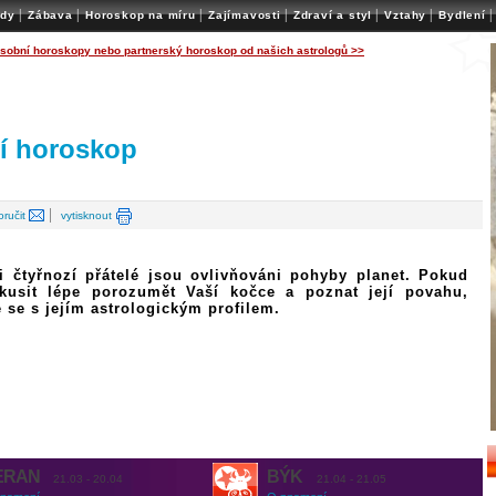
|
|
|
|
|
|
|
ady
Zábava
Horoskop na míru
Zajímavosti
Zdraví a styl
Vztahy
Bydlení
osobní horoskopy nebo partnerský horoskop od našich astrologů >>
í horoskop
|
oručit
vytisknout
i čtyřnozí přátelé jsou ovlivňováni pohyby planet. Pokud
kusit lépe porozumět Vaší kočce a poznat její povahu,
 se s jejím astrologickým profilem.
ERAN
BÝK
21.03 - 20.04
21.04 - 21.05