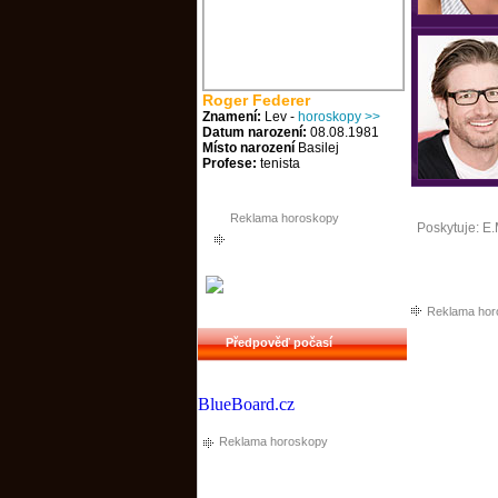
Roger Federer
Znamení:
Lev -
horoskopy >>
Datum narození:
08.08.1981
Místo narození
Basilej
Profese:
tenista
Reklama horoskopy
Poskytuje:
E.
Reklama hor
Předpověď počasí
BlueBoard.cz
Reklama horoskopy