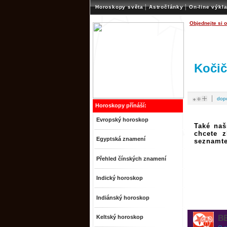
|
|
Horoskopy světa
Astročlánky
On-line výkl
Objednejte si 
Kočič
|
dop
Horoskopy přínáší:
Evropský horoskop
Také naš
chcete z
Egyptská znamení
seznamte
Přehled čínských znamení
Indický horoskop
Indiánský horoskop
Keltský horoskop
B