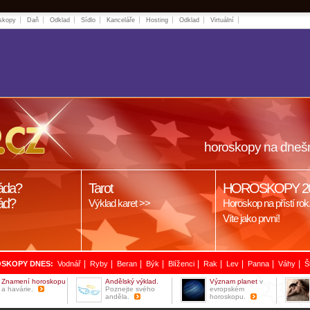
skopy
Daň
Odklad
Sídlo
Kanceláře
Hosting
Odklad
Virtuální
horoskopy na dneš
áda?
Tarot
HOROSKOPY 2
ád?
Výklad karet >>
Horoskop na přístí rok
Víte jako první!
|
|
|
|
|
|
|
|
|
SKOPY DNES:
Vodnář
Ryby
Beran
Býk
Blíženci
Rak
Lev
Panna
Váhy
Š
Znamení horoskopu
Andělský výklad.
Význam planet
v
a havárie.
Poznejte svého
evropském
anděla.
horoskopu.