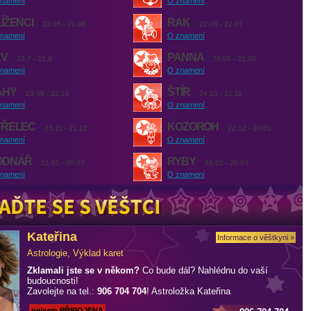
namení
O znamení
ÍŽENCI
RAK
22.05 - 21.06
22.06 - 22.07
namení
O znamení
EV
PANNA
23.7 - 22.8
23.08 - 22.09
namení
O znamení
ÁHY
ŠTÍR
23.09 - 23.10
24.10 - 22.11
namení
O znamení
TŘELEC
KOZOROH
23.11 - 21.12
22.12 - 20.01
namení
O znamení
ODNÁŘ
RYBY
21.01 - 20.02
21.02 - 20.03
namení
O znamení
Kateřina
Informace o věštkyni »
Astrologie, Výklad karet
Zklamali jste se v někom?
Co bude dál? Nahlédnu do vaší
budoucnosti!
Zavolejte na tel.:
906 704 704
! Astroložka Kateřina
nejsem PŘIPOJENA