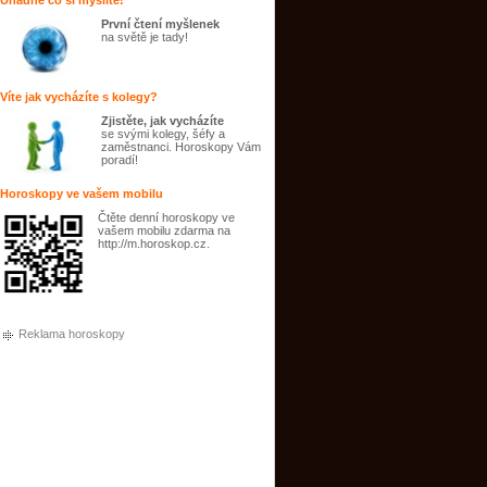
Uhádne co si myslíte!
První čtení myšlenek
na světě je tady!
Víte jak vycházíte s kolegy?
Zjistěte, jak vycházíte
se svými kolegy, šéfy a
zaměstnanci. Horoskopy Vám
poradí!
Horoskopy ve vašem mobilu
Čtěte denní horoskopy ve
vašem mobilu zdarma na
http://m.horoskop.cz.
Reklama horoskopy