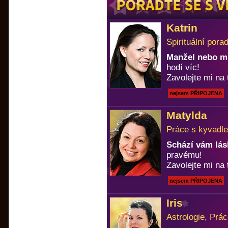
Katrin
Spirituální pora
Manžel nebo m
hodí víc!
Zavolejte mi na 
nejsem PŘIPOJENA
Matylda
Práce s kyvadle
Schází vám lá
pravému!
Zavolejte mi na 
nejsem PŘIPOJENA
Iris
Astrologie, Prá