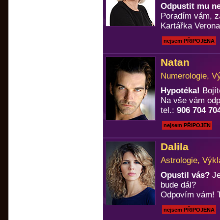
Odpustit mu n
Poradím vám, za
Kartářka Verona
nejsem PŘIPOJENA
Natan
Numerologie, Vý
Hypotéka!
Bojít
Na vše vám odp
tel.:
906 704 70
nejsem PŘIPOJEN
Dalila
Astrologie, Výkl
Opustil vás?
Je
bude dál?
Odpovím vám! T
nejsem PŘIPOJENA