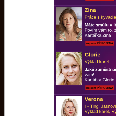
Zina
Práce s kyvadle
Máte smůlu v l
Povím vám to, z
Kartářka Zina
nejsem PŘIPOJENA
Glorie
Výklad karet
Jaké zaměstnán
vám!
Kartářka Glorie 
nejsem PŘIPOJENA
Verona
I - Ťing, Jasno
Výklad karet, V