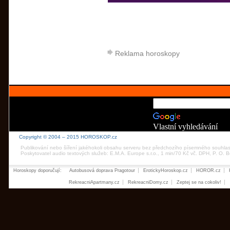
Reklama horoskopy
Vlastní vyhledávání
Copyright © 2004 – 2015 HOROSKOP.cz
Publikování nebo šíření jakéhokoli obsahu serveru bez předchozího písemného souhla
Poskytovatel audio textových služeb: E.M.A. Europe s.r.o., 1 min/70 Kč vč. DPH, P. O.
Horoskopy doporučují:
Autobusová doprava Pragotour
ErotickyHoroskop.cz
HOROR.cz
RekreacniApartmany.cz
RekreacniDomy.cz
Zeptej se na cokoliv!