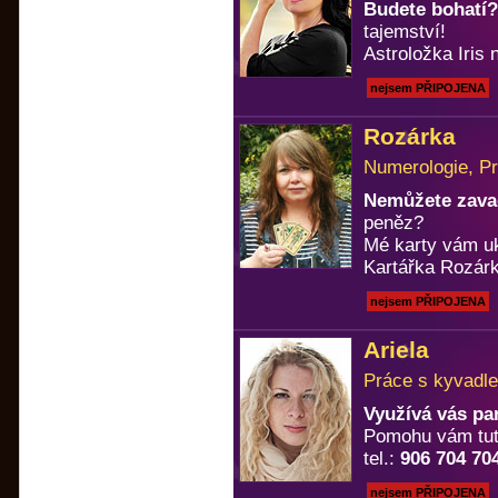
Budete bohatí?
tajemství!
Astroložka Iris n
nejsem PŘIPOJENA
Rozárka
Numerologie, Pr
Nemůžete zavad
peněz?
Mé karty vám u
Kartářka Rozárk
nejsem PŘIPOJENA
Ariela
Práce s kyvadle
Využívá vás pa
Pomohu vám tuto
tel.:
906 704 70
nejsem PŘIPOJENA