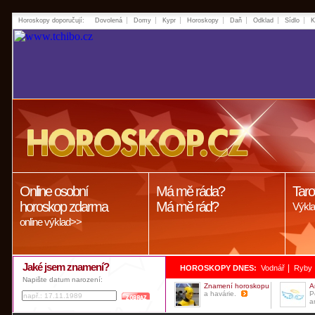
Horoskopy doporučují:
Dovolená
Domy
Kypr
Horoskopy
Daň
Odklad
Sídlo
K
Online osobní
Má mě ráda?
Taro
horoskop zdarma
Má mě rád?
Výkla
online výklad>>
Jaké jsem znamení?
|
HOROSKOPY DNES:
Vodnář
Ryby
Napište datum narození:
Znamení horoskopu
A
a havárie.
P
a