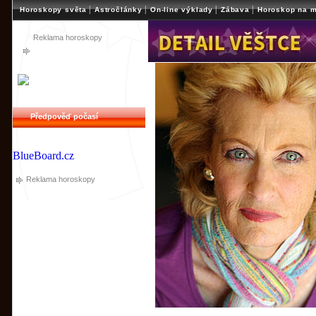
|
|
|
|
Horoskopy světa
Astročlánky
On-line výklady
Zábava
Horoskop na m
Reklama horoskopy
Předpověď počasí
BlueBoard.cz
Reklama horoskopy