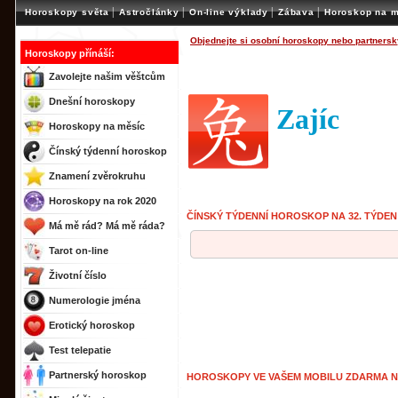
|
|
|
|
Horoskopy světa
Astročlánky
On-line výklady
Zábava
Horoskop na m
Objednejte si osobní horoskopy nebo partnersk
Horoskopy přínáší:
Zavolejte našim věštcům
Dnešní horoskopy
Zajíc
Horoskopy na měsíc
Čínský týdenní horoskop
Znamení zvěrokruhu
Horoskopy na rok 2020
ČÍNSKÝ TÝDENNÍ HOROSKOP NA 32. TÝDEN
Má mě rád? Má mě ráda?
Tarot on-line
Životní číslo
Numerologie jména
Erotický horoskop
Test telepatie
Partnerský horoskop
HOROSKOPY VE VAŠEM MOBILU ZDARMA 