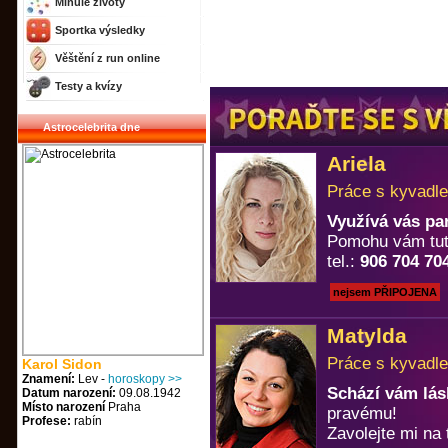
Minulé životy
Sportka výsledky
Věštění z run online
Testy a kvízy
Astrocelebrita dne
Ariela
Práce s kyvadle
Využívá vás pa
Pomohu vám tuto
tel.:
906 704 70
nejsem PŘIPOJENA
Matylda
Práce s kyvadle
Karol Sidon
Znamení:
Lev -
horoskopy >>
Schází vám lá
Datum narození:
09.08.1942
Místo narození
Praha
pravému!
Profese:
rabín
Zavolejte mi na 