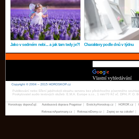
Jako v sedmém nebi... a jak tam tedy je?!
Charaktery podle dnů v týdnu
Vlastní vyhledávání
Copyright © 2004 – 2015 HOROSKOP.cz
Publikování nebo šíření jakéhokoli obsahu serveru bez předchozího písemného souhla
Poskytovatel audio textových služeb: E.M.A. Europe s.r.o., 1 min/70 Kč vč. DPH, P. O.
Horoskopy doporučují:
Autobusová doprava Pragotour
ErotickyHoroskop.cz
HOROR.cz
RekreacniApartmany.cz
RekreacniDomy.cz
Zeptej se na cokoliv!