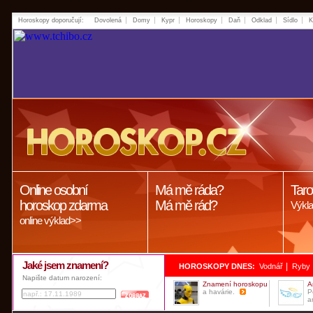
Horoskopy doporučují:
Dovolená
Domy
Kypr
Horoskopy
Daň
Odklad
Sídlo
K
Online osobní
Má mě ráda?
Taro
horoskop zdarma
Má mě rád?
Výkla
online výklad>>
Jaké jsem znamení?
|
HOROSKOPY DNES:
Vodnář
Ryby
Napište datum narození:
Znamení horoskopu
A
a havárie.
P
a