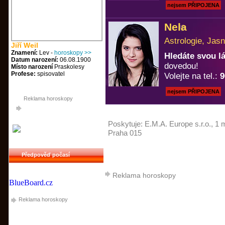
nejsem PŘIPOJENA
Nela
Astrologie, Jasn
Jiří Weil
Znamení:
Lev -
horoskopy >>
Hledáte svou 
Datum narození:
06.08.1900
dovedou!
Místo narození
Praskolesy
Profese:
spisovatel
Volejte na tel.:
9
nejsem PŘIPOJENA
Reklama horoskopy
Poskytuje:
E.M.A. Europe s.r.o.
, 1 
Praha 015
Předpověď počasí
Reklama horoskopy
BlueBoard.cz
Reklama horoskopy