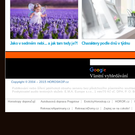
Jako v sedmém nebi... a jak tam tedy je?!
Charaktery podle dnů v týdnu
Vlastní vyhledávání
Copyright © 2004 – 2015 HOROSKOP.cz
Publikování nebo šíření jakéhokoli obsahu serveru bez předchozího písemného souhla
Poskytovatel audio textových služeb: E.M.A. Europe s.r.o., 1 min/70 Kč vč. DPH, P. O.
Horoskopy doporučují:
Autobusová doprava Pragotour
ErotickyHoroskop.cz
HOROR.cz
RekreacniApartmany.cz
RekreacniDomy.cz
Zeptej se na cokoliv!