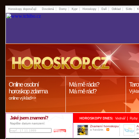
Horoskopy doporučují:
Dovolená
Domy
Kypr
Horoskopy
Daň
Odklad
Sídlo
K
Online osobní
Má mě ráda?
Taro
horoskop zdarma
Má mě rád?
Výkla
online výklad>>
Jaké jsem znamení?
|
HOROSKOPY DNES:
Vodnář
Ryby
Napište datum narození:
Znamení horoskopu
A
a havárie.
P
a