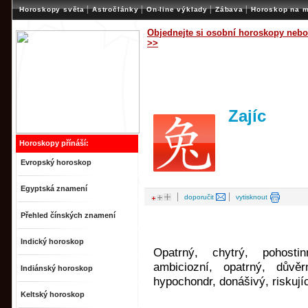
|
|
|
|
Horoskopy světa
Astročlánky
On-line výklady
Zábava
Horoskop na m
Objednejte si osobní horoskopy nebo
>>
Zajíc
Horoskopy přínáší:
Evropský horoskop
Egyptská znamení
|
|
doporučit
vytisknout
Přehled čínských znamení
Indický horoskop
Opatrný, chytrý, pohostin
ambiciozní, opatrný, důvěrn
Indiánský horoskop
hypochondr, donášivý, riskují
Keltský horoskop