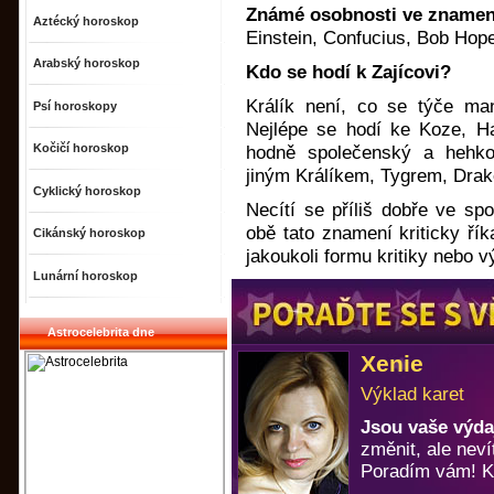
Známé osobnosti ve znamení
Aztécký horoskop
Einstein, Confucius, Bob Hope
Arabský horoskop
Kdo se hodí k Zajícovi?
Králík není, co se týče man
Psí horoskopy
Nejlépe se hodí ke Koze, Ha
Kočičí horoskop
hodně společenský a hehk
jiným Králíkem, Tygrem, Dra
Cyklický horoskop
Necítí se příliš dobře ve sp
obě tato znamení kriticky říka
Cikánský horoskop
jakoukoli formu kritiky nebo v
Lunární horoskop
Astrocelebrita dne
Xenie
Výklad karet
Jsou vaše výda
změnit, ale neví
Poradím vám! Ka