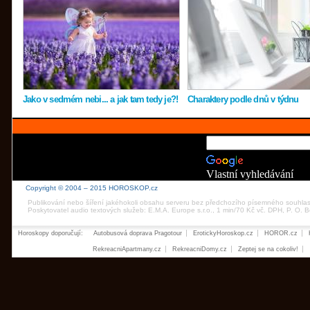
Jako v sedmém nebi... a jak tam tedy je?!
Charaktery podle dnů v týdnu
Vlastní vyhledávání
Copyright © 2004 – 2015 HOROSKOP.cz
Publikování nebo šíření jakéhokoli obsahu serveru bez předchozího písemného souhla
Poskytovatel audio textových služeb: E.M.A. Europe s.r.o., 1 min/70 Kč vč. DPH, P. O.
Horoskopy doporučují:
Autobusová doprava Pragotour
ErotickyHoroskop.cz
HOROR.cz
RekreacniApartmany.cz
RekreacniDomy.cz
Zeptej se na cokoliv!