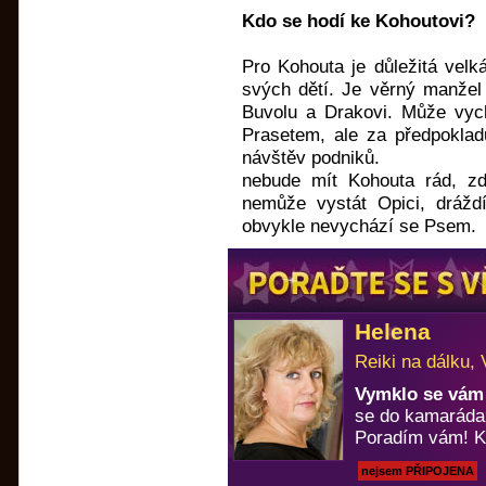
Kdo se hodí ke Kohoutovi?
Pro Kohouta je důležitá velk
svých dětí. Je věrný manžel 
Buvolu a Drakovi. Může vyc
Prasetem, ale za předpokladu
návštěv podniků.
nebude mít Kohouta rád, z
nemůže vystát Opici, dráždí
obvykle nevychází se Psem.
Helena
Reiki na dálku, 
Vymklo se vám 
se do kamaráda
Poradím vám! Ka
nejsem PŘIPOJENA