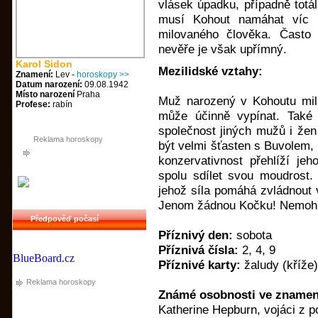
vlásek úpadku, případně totál
musí Kohout namáhat víc ne
milovaného člověka. Často
nevěře je však upřímný.
Karol Sidon
Mezilidské vztahy:
Znamení:
Lev -
horoskopy >>
Datum narození:
09.08.1942
Místo narození
Praha
Muž narozený v Kohoutu milu
Profese:
rabín
může účinně vypínat. Také
společnost jiných mužů i že
Reklama horoskopy
být velmi šťasten s Buvolem, 
konzervativnost přehlíží j
spolu sdílet svou moudrost.
jehož síla pomáhá zvládnout 
Jenom žádnou Kočku! Nemohla
Předpověď počasí
Příznivý den:
sobota
Příznivá čísla:
2, 4, 9
BlueBoard.cz
Příznivé karty:
žaludy (kříže),
Reklama horoskopy
Známé osobnosti ve znamen
Katherine Hepburn, vojáci z p