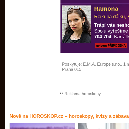
Ramona
Reiki na dálku, 
Trápí vás nesh
Spolu vyřešíme k
704 704
. Kartá
nejsem PŘIPOJENA
Poskytuje:
E.M.A. Europe s.r.o.
, 1 
Praha 015
Reklama horoskopy
Nově na HOROSKOP.cz – horoskopy, kvízy a zábava