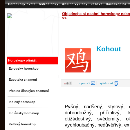
|
|
|
|
Horoskopy světa
Astročlánky
On-line výklady
Zábava
Horoskop na m
Objednejte si osobní horoskopy nebo
>>
Kohout
Horoskopy přínáší:
Evropský horoskop
Egyptská znamení
|
|
doporučit
vytisknout
Přehled čínských znamení
Indický horoskop
Pyšný, nadšený, stylový, o
dobrodružný, přičinlivý, 
Indiánský horoskop
ctižádostivý, svědomitý, o
vychloubačný, nedůvěřivý, ex
Keltský horoskop