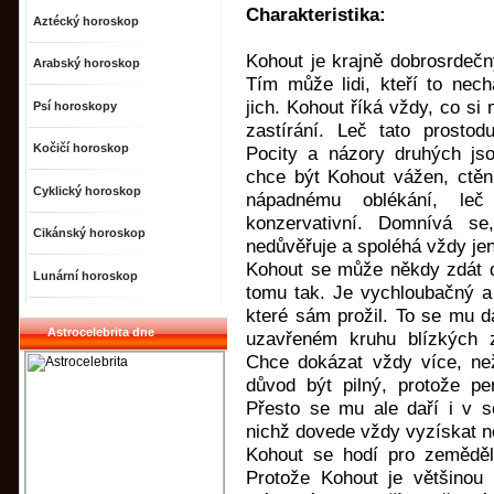
Charakteristika:
Aztécký horoskop
Kohout je krajně dobrosrdečný
Arabský horoskop
Tím může lidi, kteří to nech
jich. Kohout říká vždy, co si
Psí horoskopy
zastírání. Leč tato prostod
Kočičí horoskop
Pocity a názory druhých jso
chce být Kohout vážen, ctěn
Cyklický horoskop
nápadnému oblékání, le
konzervativní. Domnívá s
Cikánský horoskop
nedůvěřuje a spoléhá vždy je
Kohout se může někdy zdát d
Lunární horoskop
tomu tak. Je vychloubačný a 
které sám prožil. To se mu da
Astrocelebrita dne
uzavřeném kruhu blízkých z
Chce dokázat vždy více, než
důvod být pilný, protože pe
Přesto se mu ale daří i v s
nichž dovede vždy vyzískat n
Kohout se hodí pro zeměděls
Protože Kohout je většinou 