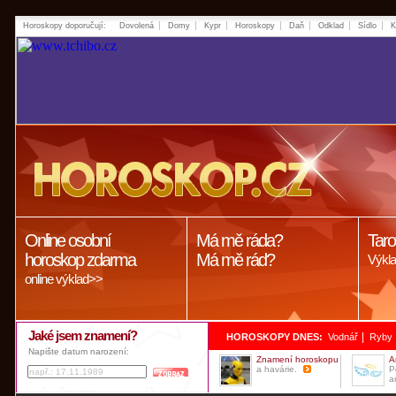
Horoskopy doporučují:
Dovolená
Domy
Kypr
Horoskopy
Daň
Odklad
Sídlo
K
Online osobní
Má mě ráda?
Taro
horoskop zdarma
Má mě rád?
Výkla
online výklad>>
Jaké jsem znamení?
|
HOROSKOPY DNES:
Vodnář
Ryby
Napište datum narození:
Znamení horoskopu
A
a havárie.
P
a