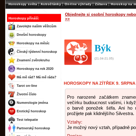
|
|
|
|
Horoskopy světa
Astročlánky
On-line výklady
Zábava
Horoskop na m
Objednejte si osobní horoskopy nebo
Horoskopy přínáší:
>>
Zavolejte našim věštcům
Dnešní horoskopy
Horoskopy na měsíc
Býk
Čínský týdenní horoskop
(21.04-21.05)
Znamení zvěrokruhu
Horoskopy na rok 2020
Má mě rád? Má mě ráda?
HOROSKOPY NA ZÍTŘEK 9. SRPNA
Tarot on-line
Životní číslo
Pro narozené začátkem znamen
večírku budoucnost vašimi, i když
Numerologie jména
o barvě ponožek šéfa. Ani ho n
Erotický horoskop
prožijete pak klidnějšího Silvestra.
Test telepatie
Vztahy:
Je možný nový vztah, případně poz
Partnerský horoskop
Peníze: