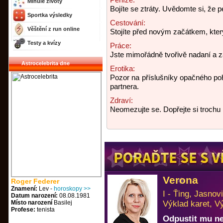
Minulé životy
Bojíte se ztráty. Uvědomte si, že p
Sportka výsledky
Cestování:
Věštění z run online
Stojíte před novým začátkem, který
Testy a kvízy
Práce:
Jste mimořádně tvořivě nadaní a z
Astrocelebrita dne
Erotika:
Pozor na příslušníky opačného poh
partnera.
Zdraví:
Neomezujte se. Dopřejte si trochu l
Verona
Roger Federer
Znamení:
Lev -
horoskopy >>
I - Ťing, Jasno
Datum narození:
08.08.1981
Místo narození
Basilej
Výklad karet, V
Profese:
tenista
Odpustit mu n