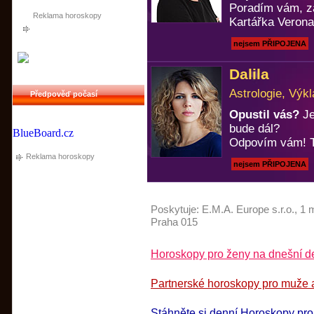
Poradím vám, za
Reklama horoskopy
Kartářka Verona
nejsem PŘIPOJENA
Dalila
Astrologie, Výkl
Předpověď počasí
Opustil vás?
Je
bude dál?
BlueBoard.cz
Odpovím vám! T
Reklama horoskopy
nejsem PŘIPOJENA
Poskytuje:
E.M.A. Europe s.r.o.
, 1 
Praha 015
Horoskopy pro ženy na dnešní d
Partnerské horoskopy pro muže a
Stáhněte si denní Horoskopy pr