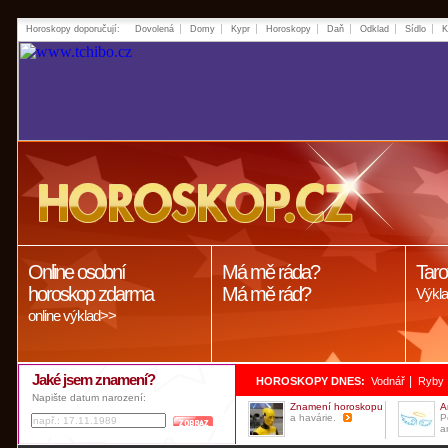
Horoskopy doporučují:
Dovolená
Domy
Kypr
Horoskopy
Daň
Odklad
Sídlo
K
Online osobní
Má mě ráda?
Taro
horoskop zdarma
Má mě rád?
Výkla
online výklad>>
Jaké jsem znamení?
|
HOROSKOPY DNES:
Vodnář
Ryby
Napište datum narození:
Znamení horoskopu
A
a havárie.
P
a