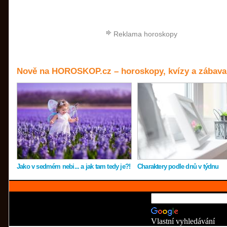
Reklama horoskopy
Nově na HOROSKOP.cz – horoskopy, kvízy a zábava
Jako v sedmém nebi... a jak tam tedy je?!
Charaktery podle dnů v týdnu
Vlastní vyhledávání