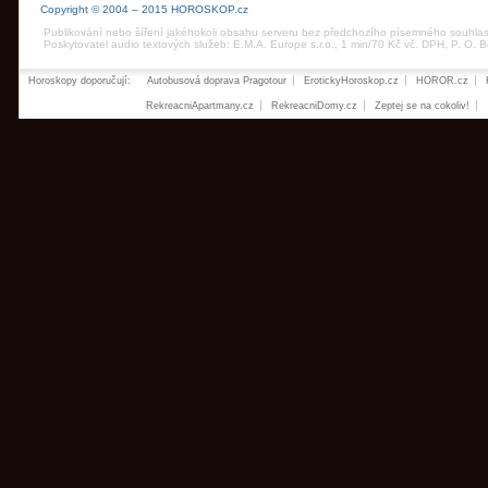
Copyright © 2004 – 2015 HOROSKOP.cz
Publikování nebo šíření jakéhokoli obsahu serveru bez předchozího písemného souhla
Poskytovatel audio textových služeb: E.M.A. Europe s.r.o., 1 min/70 Kč vč. DPH, P. O.
Horoskopy doporučují:
Autobusová doprava Pragotour
ErotickyHoroskop.cz
HOROR.cz
RekreacniApartmany.cz
RekreacniDomy.cz
Zeptej se na cokoliv!