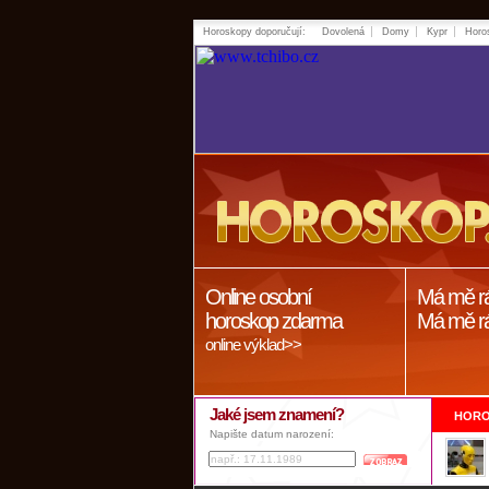
Horoskopy doporučují:
Dovolená
Domy
Kypr
Horo
Online osobní
Má mě r
horoskop zdarma
Má mě r
online výklad>>
Jaké jsem znamení?
HORO
Napište datum narození: