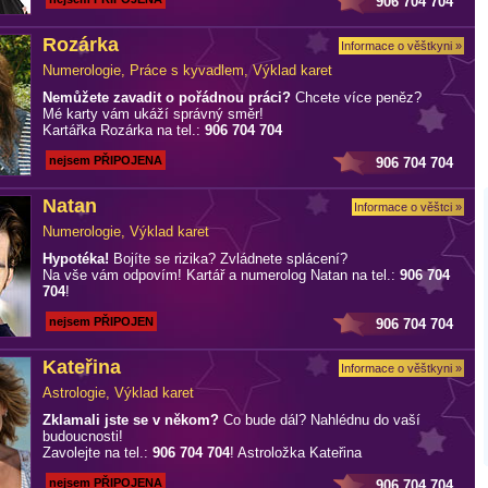
906 704 704
Rozárka
Informace o věštkyni »
Numerologie, Práce s kyvadlem, Výklad karet
Nemůžete zavadit o pořádnou práci?
Chcete více peněz?
Mé karty vám ukáží správný směr!
Kartářka Rozárka na tel.:
906 704 704
nejsem PŘIPOJENA
906 704 704
Natan
Informace o věštci »
Numerologie, Výklad karet
Hypotéka!
Bojíte se rizika? Zvládnete splácení?
Na vše vám odpovím! Kartář a numerolog Natan na tel.:
906 704
704
!
nejsem PŘIPOJEN
906 704 704
Kateřina
Informace o věštkyni »
Astrologie, Výklad karet
Zklamali jste se v někom?
Co bude dál? Nahlédnu do vaší
budoucnosti!
Zavolejte na tel.:
906 704 704
! Astroložka Kateřina
nejsem PŘIPOJENA
906 704 704