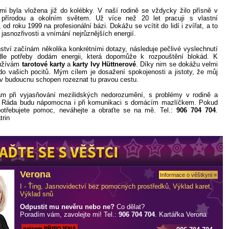
a mi byla vložena již do kolébky. V naší rodině se vždycky žilo přísně v
přírodou a okolním světem. Už více než 20 let pracuji s vlastní
u, od roku 1999 na profesionální bázi. Dokážu se vcítit do lidí i zvířat, a to
 jasnozřivosti a vnímání nejrůznějších energií.
tví začínám několika konkrétními dotazy, následuje pečlivé vyslechnutí
odle potřeby dodám energii, která dopomůže k rozpouštění blokád. K
oužívám
tarotové karty
a
karty Ivy Hüttnerové
. Díky nim se dokážu velmi
do vašich pocitů. Mým cílem je dosažení spokojenosti a jistoty, že můj
 v budoucnu schopen rozeznat tu pravou cestu.
 při vyjasňování mezilidských nedorozumění, s problémy v rodině a
í. Ráda budu nápomocna i při komunikaci s domácím mazlíčkem. Pokud
 potřebujete pomoc, neváhejte a obraťte se na mě. Tel.:
906 704 704
.
trin
Verona
Informace o věštkyni »
I - Ťing, Jasnovidectví bez pomocných prostředků, Výklad karet,
Výklad snů
Odpustit mu nevěru nebo ne?
Co dělat?
Poradím vám, zavolejte mi! Tel.:
906 704 704
. Kartářka Verona
nejsem PŘIPOJENA