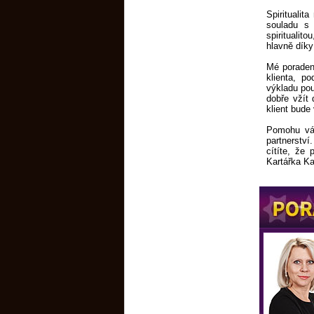
Spiritualit
souladu s 
spiritualito
hlavně díky
Mé poradens
klienta, p
výkladu p
dobře vžít 
klient bude
Pomohu vám
partnerstv
cítíte, že
Kartářka Ka