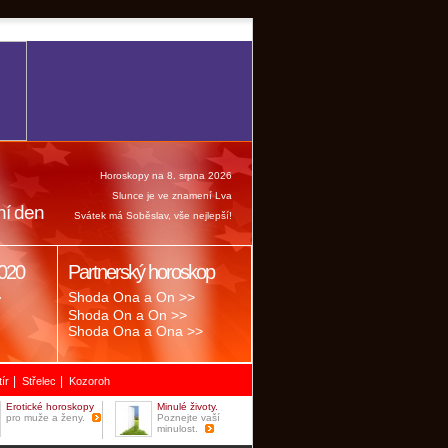
Horoskopy na 8. srpna 2026
Slunce je ve znamení Lva
ní den
Svátek má Soběslav, vše nejlepší!
020
Partnerský horoskop
.
Shoda Ona a On >>
Shoda On a On >>
Shoda Ona a Ona >>
|
|
tír
Střelec
Kozoroh
Erotické horoskopy
Minulé životy.
pro muže a ženy.
Poznejte vaší
minulost.