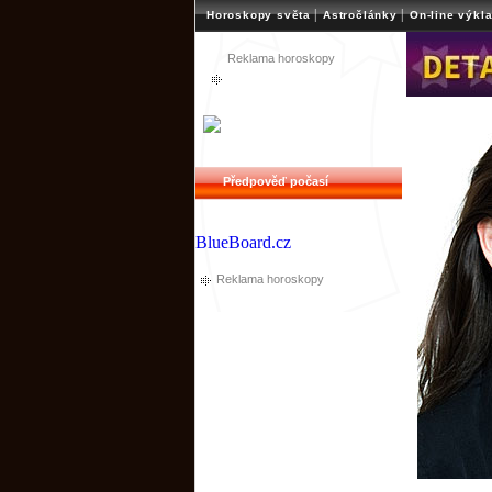
|
|
Horoskopy světa
Astročlánky
On-line výkl
Reklama horoskopy
Předpověď počasí
BlueBoard.cz
Reklama horoskopy