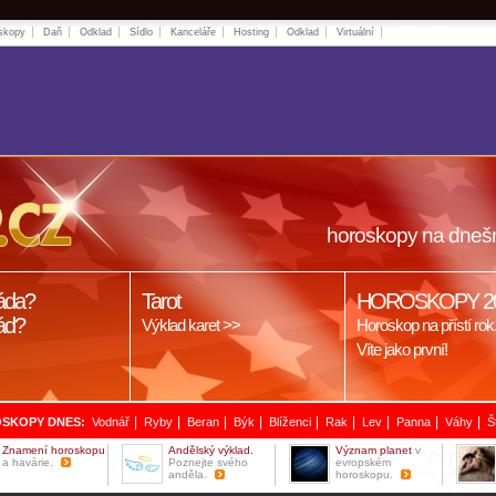
skopy
Daň
Odklad
Sídlo
Kanceláře
Hosting
Odklad
Virtuální
horoskopy na dneš
áda?
Tarot
HOROSKOPY 2
ád?
Výklad karet >>
Horoskop na přístí rok
Víte jako první!
|
|
|
|
|
|
|
|
|
SKOPY DNES:
Vodnář
Ryby
Beran
Býk
Blíženci
Rak
Lev
Panna
Váhy
Š
Znamení horoskopu
Andělský výklad.
Význam planet
v
a havárie.
Poznejte svého
evropském
anděla.
horoskopu.