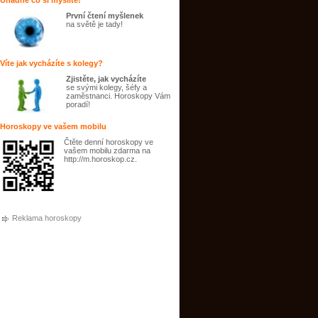
Uhádne co si myslíte!
První čtení myšlenek
na světě je tady!
Víte jak vycházíte s kolegy?
Zjistěte, jak vycházíte
se svými kolegy, šéfy a
zaměstnanci. Horoskopy Vám
poradí!
Horoskopy ve vašem mobilu
Čtěte denní horoskopy ve
vašem mobilu zdarma na
http://m.horoskop.cz.
Reklama horoskopy