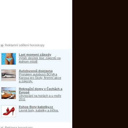
Reklamní sdělení horoskopy
Last moment zájezdy
Výběr desítek tisic zájezdů na
jednom místě
Autobusová dopravna
Pronájem autobusů BOVA a
Karosa pro školy, firemní akce
a zájezdy.
Rekreační domy v Čechách a
Evropě
Ubytování na horách a u moře
2011
Eshop Boty-kabelky.cz
Levné boty, kabelky a trička.
Reklama horoskopy