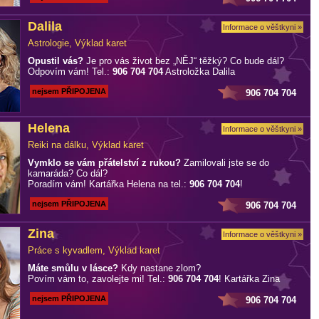
Dalila
Informace o věštkyni »
Astrologie, Výklad karet
Opustil vás?
Je pro vás život bez „NĚJ“ těžký? Co bude dál?
Odpovím vám! Tel.:
906 704 704
Astroložka Dalila
nejsem PŘIPOJENA
906 704 704
Helena
Informace o věštkyni »
Reiki na dálku, Výklad karet
Vymklo se vám přátelství z rukou?
Zamilovali jste se do
kamaráda? Co dál?
Poradím vám! Kartářka Helena na tel.:
906 704 704
!
nejsem PŘIPOJENA
906 704 704
Zina
Informace o věštkyni »
Práce s kyvadlem, Výklad karet
Máte smůlu v lásce?
Kdy nastane zlom?
Povím vám to, zavolejte mi! Tel.:
906 704 704
! Kartářka Zina
nejsem PŘIPOJENA
906 704 704