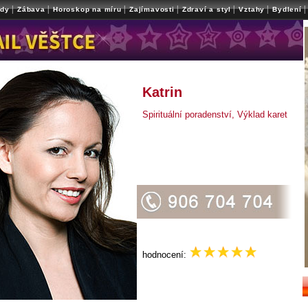
|
|
|
|
|
|
|
ady
Zábava
Horoskop na míru
Zajímavosti
Zdraví a styl
Vztahy
Bydlení
Katrin
Spirituální poradenství, Výklad karet
hodnocení: