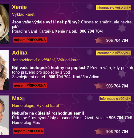
Xenie
Informace o věštkyni »
Výklad karet
Jsou vaše výdaje vyšší než příjmy?
Chcete to změnit, ale nevíte
jak?
Poradím vám! Kartářka Xenie na tel.:
906 704 704
!
nejsem PŘIPOJENA
906 704 704
Adina
Informace o věštkyni »
Jasnovidectví a věštění, Výklad karet
Bijí vaše biologické hodiny na poplach?
Povím vám, kdy potkáte
toho pravého pro společný život!
Zavolejte mi na tel.:
906 704 704
. Kartářka Adina
nejsem PŘIPOJENA
906 704 704
Max
Informace o věštci »
Numerologie, Výklad karet
Nebuďte na důležitá rozhodnutí sami!
Řiďte se šťastnými čísly a usnadněte si život! Volejte
906 704 704
!
Numerolog Max
nejsem PŘIPOJEN
906 704 704