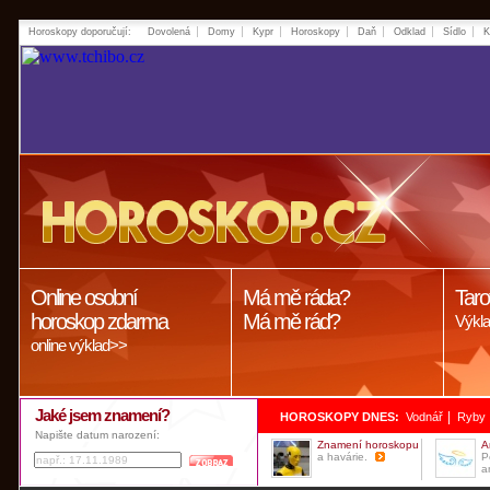
Horoskopy doporučují:
Dovolená
Domy
Kypr
Horoskopy
Daň
Odklad
Sídlo
K
Online osobní
Má mě ráda?
Taro
horoskop zdarma
Má mě rád?
Výkla
online výklad>>
Jaké jsem znamení?
|
HOROSKOPY DNES:
Vodnář
Ryby
Napište datum narození:
Znamení horoskopu
A
a havárie.
P
a