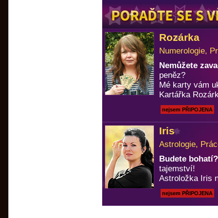
Rozárka
Numerologie, Pr
Nemůžete zavad
peněz?
Mé karty vám u
Kartářka Rozárk
nejsem PŘIPOJENA
Iris
Astrologie, Prá
Budete bohatí?
tajemství!
Astroložka Iris n
nejsem PŘIPOJENA