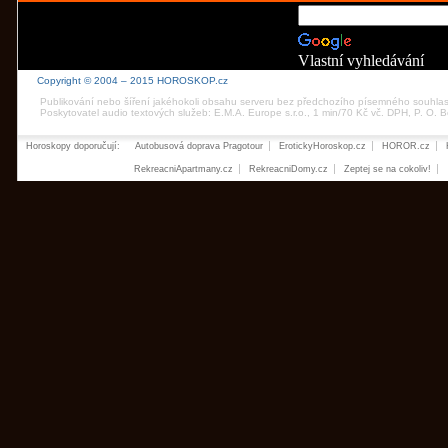
Vlastní vyhledávání
Copyright © 2004 – 2015 HOROSKOP.cz
Publikování nebo šíření jakéhokoli obsahu serveru bez předchozího písemného souhla
Poskytovatel audio textových služeb: E.M.A. Europe s.r.o., 1 min/70 Kč vč. DPH, P. O.
Horoskopy doporučují:
Autobusová doprava Pragotour
ErotickyHoroskop.cz
HOROR.cz
RekreacniApartmany.cz
RekreacniDomy.cz
Zeptej se na cokoliv!