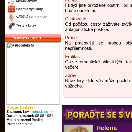
Minulé životy
I když jste přirozeně opatrní, při
Sportka výsledky
buďte obezřetní.
Věštění z run online
Cestování:
Od počátku cesty zažíváte zvýšen
Testy a kvízy
antagonistické postoje.
Práce:
Astrocelebrita dne
Na pracovišti se mohou obj
nepříjemnosti.
Erotika:
Co se romantické oblasti týče, ta
večeře.
Zdraví:
Navzdory klidu vás může pozlobit
vážného.
Roger Federer
Znamení:
Lev -
horoskopy >>
Datum narození:
08.08.1981
Místo narození
Basilej
Profese:
tenista
Helena