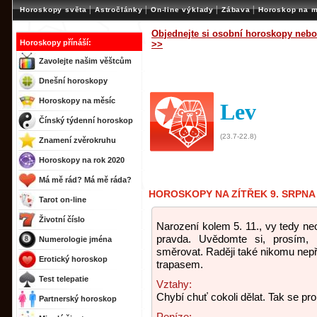
|
|
|
|
Horoskopy světa
Astročlánky
On-line výklady
Zábava
Horoskop na m
Objednejte si osobní horoskopy nebo
Horoskopy přínáší:
>>
Zavolejte našim věštcům
Dnešní horoskopy
Horoskopy na měsíc
Lev
Čínský týdenní horoskop
(23.7-22.8)
Znamení zvěrokruhu
Horoskopy na rok 2020
Má mě rád? Má mě ráda?
HOROSKOPY NA ZÍTŘEK 9. SRPNA
Tarot on-line
Životní číslo
Narození kolem 5. 11., vy tedy neo
pravda. Uvědomte si, prosím,
Numerologie jména
směrovat. Raději také nikomu nepře
Erotický horoskop
trapasem.
Test telepatie
Vztahy:
Chybí chuť cokoli dělat. Tak se pr
Partnerský horoskop
Peníze: