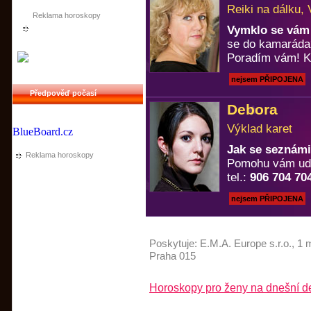
Reiki na dálku, 
Reklama horoskopy
Vymklo se vám 
se do kamaráda
Poradím vám! Ka
nejsem PŘIPOJENA
Předpověď počasí
Debora
Výklad karet
BlueBoard.cz
Jak se seznámi
Reklama horoskopy
Pomohu vám uděl
tel.:
906 704 70
nejsem PŘIPOJENA
Poskytuje:
E.M.A. Europe s.r.o.
, 1 
Praha 015
Horoskopy pro ženy na dnešní de