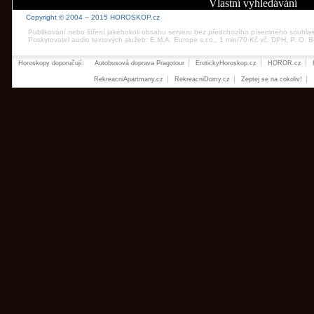
Vlastní vyhledávání
Copyright © 2004 – 2015 HOROSKOP.cz
Publikování nebo šíření jakéhokoli obsahu serveru bez předchozího písemného souhla
Poskytovatel audio textových služeb: E.M.A. Europe s.r.o., 1 min/70 Kč vč. DPH, P. O.
Horoskopy doporučují:
Autobusová doprava Pragotour
ErotickyHoroskop.cz
HOROR.cz
RekreacniApartmany.cz
RekreacniDomy.cz
Zeptej se na cokoliv!