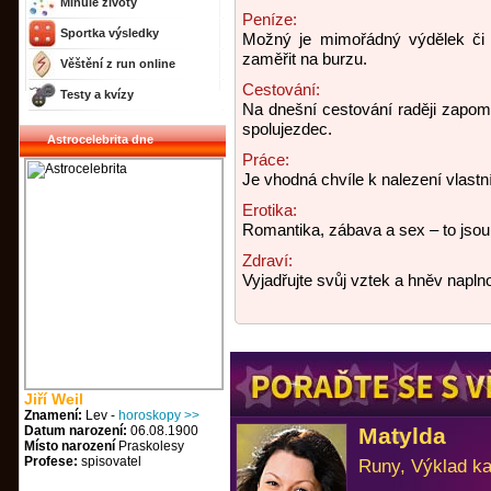
Minulé životy
Peníze:
Sportka výsledky
Možný je mimořádný výdělek či j
zaměřit na burzu.
Věštění z run online
Cestování:
Testy a kvízy
Na dnešní cestování raději zapom
spolujezdec.
Astrocelebrita dne
Práce:
Je vhodná chvíle k nalezení vlastní
Erotika:
Romantika, zábava a sex – to jsou
Zdraví:
Vyjadřujte svůj vztek a hněv napln
Jiří Weil
Znamení:
Lev -
horoskopy >>
Datum narození:
06.08.1900
Matylda
Místo narození
Praskolesy
Profese:
spisovatel
Runy, Výklad ka