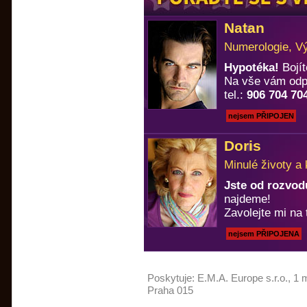
Natan
Numerologie, Vý
Hypotéka!
Bojít
Na vše vám odp
tel.:
906 704 70
nejsem PŘIPOJEN
Doris
Minulé životy a
Jste od rozvod
najdeme!
Zavolejte mi na 
nejsem PŘIPOJENA
Poskytuje:
E.M.A. Europe s.r.o.
, 1 
Praha 015