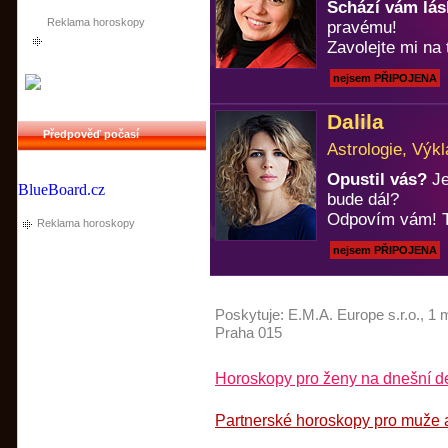
Schází vám lá
Reklama horoskopy
pravému!
Zavolejte mi na 
nejsem PŘIPOJENA
Dalila
Předpověď počasí
Astrologie, Výkl
Opustil vás?
Je
BlueBoard.cz
bude dál?
Odpovím vám! T
Reklama horoskopy
nejsem PŘIPOJENA
Poskytuje:
E.M.A. Europe s.r.o.
, 1 
Praha 015
Horoskopy pro ženy na dnešní de
Partnerské horoskopy pro muže a