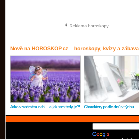
Reklama horoskopy
Nově na HOROSKOP.cz – horoskopy, kvízy a zábava
Jako v sedmém nebi... a jak tam tedy je?!
Charaktery podle dnů v týdnu