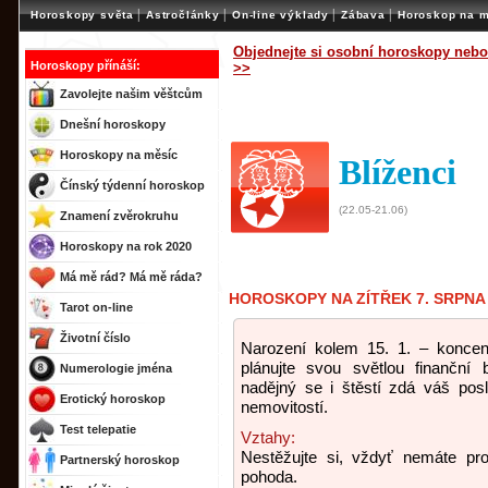
|
|
|
|
Horoskopy světa
Astročlánky
On-line výklady
Zábava
Horoskop na m
Objednejte si osobní horoskopy nebo
Horoskopy přínáší:
>>
Zavolejte našim věštcům
Dnešní horoskopy
Horoskopy na měsíc
Blíženci
Čínský týdenní horoskop
(22.05-21.06)
Znamení zvěrokruhu
Horoskopy na rok 2020
Má mě rád? Má mě ráda?
HOROSKOPY NA ZÍTŘEK 7. SRPNA
Tarot on-line
Životní číslo
Narození kolem 15. 1. – koncen
plánujte svou světlou finanční 
Numerologie jména
nadějný se i štěstí zdá váš posl
Erotický horoskop
nemovitostí.
Test telepatie
Vztahy:
Nestěžujte si, vždyť nemáte pro
Partnerský horoskop
pohoda.