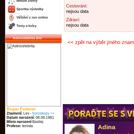
Minulé životy
Cestování:
Sportka výsledky
nejsou data
Věštění z run online
Zdraví:
nejsou data
Testy a kvízy
Astrocelebrita dne
<< zpět na výběr jiného znam
Roger Federer
Znamení:
Lev -
horoskopy >>
Datum narození:
08.08.1981
Místo narození
Basilej
Adina
Profese:
tenista