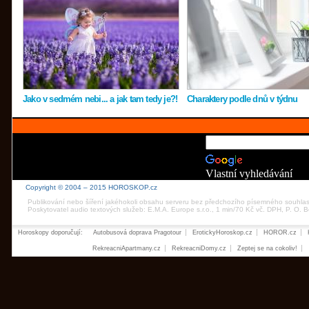
Jako v sedmém nebi... a jak tam tedy je?!
Charaktery podle dnů v týdnu
Vlastní vyhledávání
Copyright © 2004 – 2015 HOROSKOP.cz
Publikování nebo šíření jakéhokoli obsahu serveru bez předchozího písemného souhla
Poskytovatel audio textových služeb: E.M.A. Europe s.r.o., 1 min/70 Kč vč. DPH, P. O.
Horoskopy doporučují:
Autobusová doprava Pragotour
ErotickyHoroskop.cz
HOROR.cz
RekreacniApartmany.cz
RekreacniDomy.cz
Zeptej se na cokoliv!