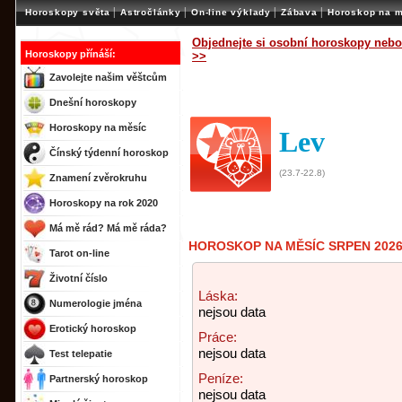
|
|
|
|
Horoskopy světa
Astročlánky
On-line výklady
Zábava
Horoskop na m
Objednejte si osobní horoskopy nebo
Horoskopy přínáší:
>>
Zavolejte našim věštcům
Dnešní horoskopy
Horoskopy na měsíc
Lev
Čínský týdenní horoskop
(23.7-22.8)
Znamení zvěrokruhu
Horoskopy na rok 2020
Má mě rád? Má mě ráda?
HOROSKOP NA MĚSÍC SRPEN 2026
Tarot on-line
Životní číslo
Láska:
Numerologie jména
nejsou data
Erotický horoskop
Práce:
nejsou data
Test telepatie
Peníze:
Partnerský horoskop
nejsou data