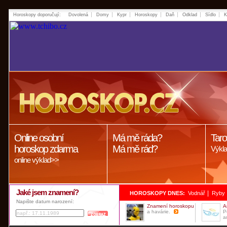
Horoskopy doporučují:
Dovolená
Domy
Kypr
Horoskopy
Daň
Odklad
Sídlo
K
Online osobní
Má mě ráda?
Taro
horoskop zdarma
Má mě rád?
Výkla
online výklad>>
Jaké jsem znamení?
|
HOROSKOPY DNES:
Vodnář
Ryby
Napište datum narození:
Znamení horoskopu
A
a havárie.
P
a