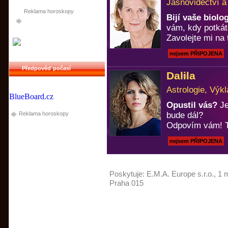
Jasnovidectví a
Reklama horoskopy
Bijí vaše biol
vám, kdy potkát
Zavolejte mi na 
nejsem PŘIPOJENA
Předpověď počasí
Dalila
Astrologie, Výkl
BlueBoard.cz
Opustil vás?
Je
Reklama horoskopy
bude dál?
Odpovím vám! T
nejsem PŘIPOJENA
Poskytuje:
E.M.A. Europe s.r.o.
, 1 
Praha 015