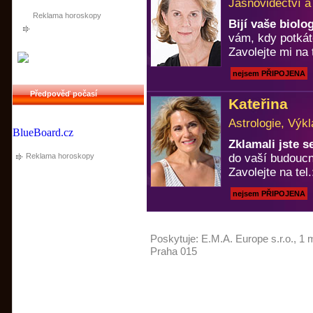
Jasnovidectví a
Reklama horoskopy
Bijí vaše biol
vám, kdy potkát
Zavolejte mi na 
nejsem PŘIPOJENA
Předpověď počasí
Kateřina
Astrologie, Výkl
BlueBoard.cz
Zklamali jste 
Reklama horoskopy
do vaší budoucn
Zavolejte na tel
nejsem PŘIPOJENA
Poskytuje:
E.M.A. Europe s.r.o.
, 1 
Praha 015