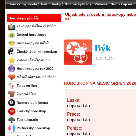
|
|
|
|
Horoskopy světa
Astročlánky
On-line výklady
Zábava
Horoskop na m
Objednejte si osobní horoskopy nebo
Horoskopy přínáší:
>>
Zavolejte našim věštcům
Dnešní horoskopy
Horoskopy na měsíc
Býk
Čínský týdenní horoskop
(21.04-21.05)
Znamení zvěrokruhu
Horoskopy na rok 2020
Má mě rád? Má mě ráda?
HOROSKOP NA MĚSÍC SRPEN 2026
Tarot on-line
Životní číslo
Láska:
Numerologie jména
nejsou data
Erotický horoskop
Práce:
nejsou data
Test telepatie
Peníze:
Partnerský horoskop
nejsou data