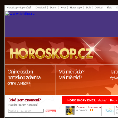
Horoskopy doporučují:
Dovolená
Domy
Kypr
Horoskopy
Daň
Odklad
Sídlo
K
Online osobní
Má mě ráda?
Taro
horoskop zdarma
Má mě rád?
Výkla
online výklad>>
Jaké jsem znamení?
|
HOROSKOPY DNES:
Vodnář
Ryby
Napište datum narození:
Znamení horoskopu
A
a havárie.
P
a