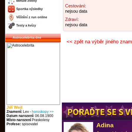
Minulé životy
Cestování:
Sportka výsledky
nejsou data
Věštění z run online
Zdraví:
nejsou data
Testy a kvízy
Astrocelebrita dne
<< zpět na výběr jiného znam
Jiří Weil
Znamení:
Lev -
horoskopy >>
Datum narození:
06.08.1900
Místo narození
Praskolesy
Adina
Profese:
spisovatel