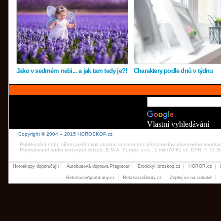
Jako v sedmém nebi... a jak tam tedy je?!
Charaktery podle dnů v týdnu
Vlastní vyhledávání
Copyright © 2004 – 2015 HOROSKOP.cz
Publikování nebo šíření jakéhokoli obsahu serveru bez předchozího písemného souhla
Poskytovatel audio textových služeb: E.M.A. Europe s.r.o., 1 min/70 Kč vč. DPH, P. O.
Horoskopy doporučují:
Autobusová doprava Pragotour
ErotickyHoroskop.cz
HOROR.cz
RekreacniApartmany.cz
RekreacniDomy.cz
Zeptej se na cokoliv!