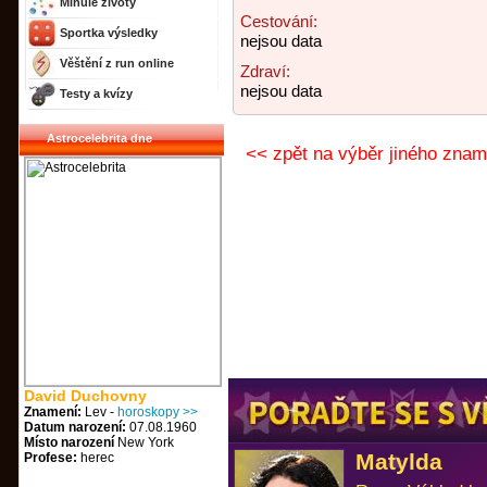
Minulé životy
Cestování:
Sportka výsledky
nejsou data
Věštění z run online
Zdraví:
nejsou data
Testy a kvízy
Astrocelebrita dne
<< zpět na výběr jiného znam
David Duchovny
Znamení:
Lev -
horoskopy >>
Datum narození:
07.08.1960
Místo narození
New York
Matylda
Profese:
herec