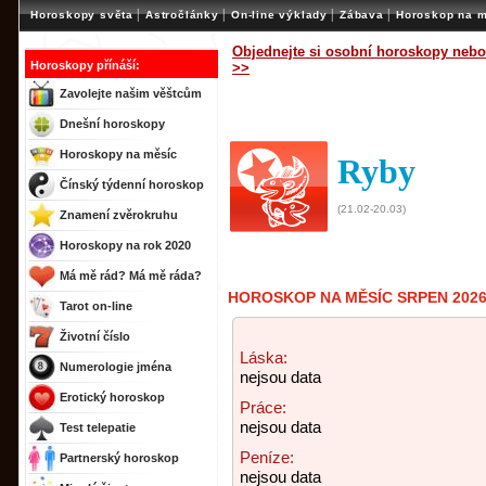
|
|
|
|
Horoskopy světa
Astročlánky
On-line výklady
Zábava
Horoskop na m
Objednejte si osobní horoskopy nebo
Horoskopy přínáší:
>>
Zavolejte našim věštcům
Dnešní horoskopy
Horoskopy na měsíc
Ryby
Čínský týdenní horoskop
(21.02-20.03)
Znamení zvěrokruhu
Horoskopy na rok 2020
Má mě rád? Má mě ráda?
HOROSKOP NA MĚSÍC SRPEN 2026
Tarot on-line
Životní číslo
Láska:
Numerologie jména
nejsou data
Erotický horoskop
Práce:
nejsou data
Test telepatie
Peníze:
Partnerský horoskop
nejsou data