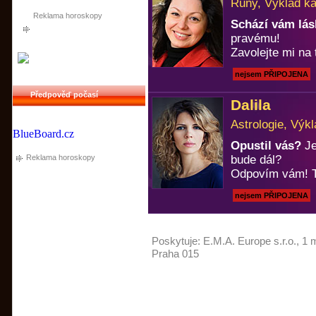
Runy, Výklad ka
Reklama horoskopy
Schází vám lá
pravému!
Zavolejte mi na 
nejsem PŘIPOJENA
Předpověď počasí
Dalila
Astrologie, Výkl
BlueBoard.cz
Opustil vás?
Je
Reklama horoskopy
bude dál?
Odpovím vám! T
nejsem PŘIPOJENA
Poskytuje:
E.M.A. Europe s.r.o.
, 1 
Praha 015