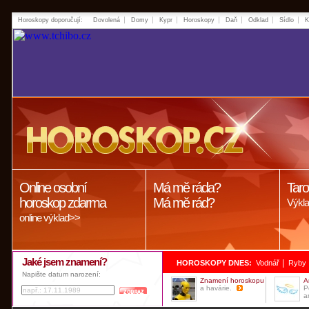
Horoskopy doporučují:
Dovolená
Domy
Kypr
Horoskopy
Daň
Odklad
Sídlo
K
Online osobní
Má mě ráda?
Taro
horoskop zdarma
Má mě rád?
Výkla
online výklad>>
Jaké jsem znamení?
|
HOROSKOPY DNES:
Vodnář
Ryby
Napište datum narození:
Znamení horoskopu
A
a havárie.
P
a