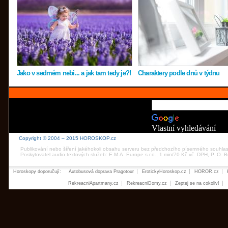
Jako v sedmém nebi... a jak tam tedy je?!
Charaktery podle dnů v týdnu
Vlastní vyhledávání
Copyright © 2004 – 2015 HOROSKOP.cz
Publikování nebo šíření jakéhokoli obsahu serveru bez předchozího písemného souhla
Poskytovatel audio textových služeb: E.M.A. Europe s.r.o., 1 min/70 Kč vč. DPH, P. O.
Horoskopy doporučují:
Autobusová doprava Pragotour
ErotickyHoroskop.cz
HOROR.cz
RekreacniApartmany.cz
RekreacniDomy.cz
Zeptej se na cokoliv!