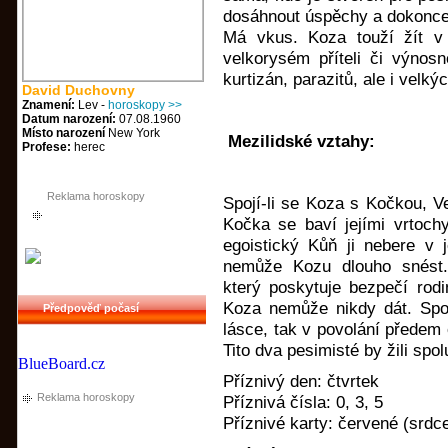
dosáhnout úspěchy a dokonce 
Má vkus. Koza touží žít v
velkorysém příteli či výnos
kurtizán, parazitů, ale i velk
David Duchovny
Znamení:
Lev -
horoskopy >>
Datum narození:
07.08.1960
Místo narození
New York
Mezilidské vztahy:
Profese:
herec
Reklama horoskopy
Spojí-li se Koza s Kočkou, 
Kočka se baví jejími vrtochy
egoistický Kůň ji nebere v j
nemůže Kozu dlouho snést.
který poskytuje bezpečí rod
Koza nemůže nikdy dát. Spo
Předpověď počasí
lásce, tak v povolání předem
Tito dva pesimisté by žili spol
BlueBoard.cz
Příznivý den: čtvrtek
Reklama horoskopy
Příznivá čísla: 0, 3, 5
Příznivé karty: červené (srdc