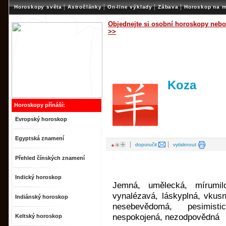
|
|
|
|
Horoskopy světa
Astročlánky
On-line výklady
Zábava
Horoskop na m
Objednejte si osobní horoskopy nebo
>>
Koza
Horoskopy přínáší:
Evropský horoskop
Egyptská znamení
|
|
doporučit
vytisknout
Přehled čínských znamení
Indický horoskop
Jemná, umělecká, mírumilo
vynalézavá, láskyplná, vkusná
Indiánský horoskop
nesebevědomá, pesimisti
nespokojená, nezodpovědná
Keltský horoskop