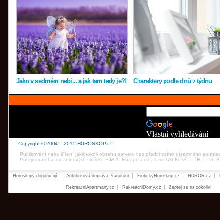
Jako v sedmém nebi... a jak tam tedy je?!
Charaktery podle dnů v týdnu
Vlastní vyhledávání
Copyright © 2004 – 2015 HOROSKOP.cz
Publikování nebo šíření jakéhokoli obsahu serveru bez předchozího písemného souhla
Poskytovatel audio textových služeb: E.M.A. Europe s.r.o., 1 min/70 Kč vč. DPH, P. O.
Horoskopy doporučují:
Autobusová doprava Pragotour
ErotickyHoroskop.cz
HOROR.cz
RekreacniApartmany.cz
RekreacniDomy.cz
Zeptej se na cokoliv!