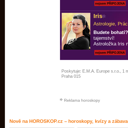
nejsem PŘIPOJENA
Iris
Astrologie, Prá
Budete bohatí?
tajemství!
Astroložka Iris n
nejsem PŘIPOJENA
Poskytuje:
E.M.A. Europe s.r.o.
, 1 
Praha 015
Reklama horoskopy
Nově na HOROSKOP.cz – horoskopy, kvízy a zábava