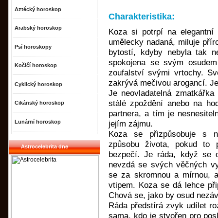
Aztécký horoskop
Charakteristika:
Arabský horoskop
Koza si potrpí na elegantní
umělecky nadaná, miluje přír
Psí horoskopy
bytostí, kdyby nebyla tak n
spokojena se svým osudem 
Kočičí horoskop
zoufalství svými vrtochy. Své
zakrývá mečivou arogancí. Je 
Cyklický horoskop
Je neovladatelná zmatkářk
stálé zpoždění anebo na hod
Cikánský horoskop
partnera, a tím je nesnesiteln
Lunární horoskop
jejím zájmu.
Koza se přizpůsobuje s n
způsobu života, pokud to p
Astrocelebrita dne
bezpečí. Je ráda, když se 
nevzdá se svých věčných vyt
se za skromnou a mírnou, a
vtipem. Koza se dá lehce při
Chová se, jako by osud nezávi
Ráda předstírá zvyk udílet ro
sama, kdo je stvořen pro pos