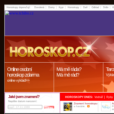
Horoskopy doporučují:
Dovolená
Domy
Kypr
Horoskopy
Daň
Odklad
Sídlo
K
Online osobní
Má mě ráda?
Taro
horoskop zdarma
Má mě rád?
Výkla
online výklad>>
Jaké jsem znamení?
|
HOROSKOPY DNES:
Vodnář
Ryby
Napište datum narození:
Znamení horoskopu
A
a havárie.
P
a