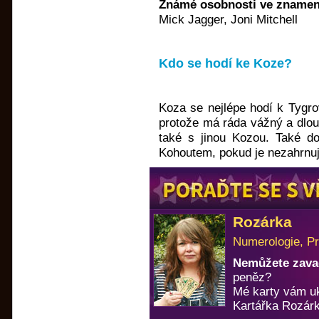
Známé osobnosti ve znamen
Mick Jagger, Joni Mitchell
Kdo se hodí ke Koze?
Koza se nejlépe hodí k Tygrov
protože má ráda vážný a dlou
také s jinou Kozou. Také 
Kohoutem, pokud je nezahrnuje
Rozárka
Numerologie, Pr
Nemůžete zavad
peněz?
Mé karty vám u
Kartářka Rozárk