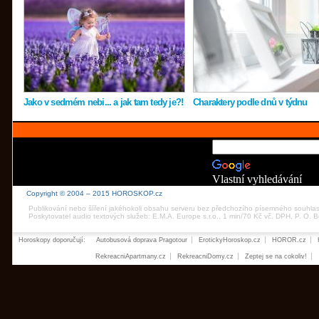
Jako v sedmém nebi... a jak tam tedy je?!
Charaktery podle dnů v týdnu
Vlastní vyhledávání
Copyright © 2004 – 2015 HOROSKOP.cz
Publikování nebo šíření jakéhokoli obsahu serveru bez předchozího písemného souhla
Poskytovatel audio textových služeb: E.M.A. Europe s.r.o., 1 min/70 Kč vč. DPH, P. O.
Horoskopy doporučují:
Autobusová doprava Pragotour
ErotickyHoroskop.cz
HOROR.cz
RekreacniApartmany.cz
RekreacniDomy.cz
Zeptej se na cokoliv!