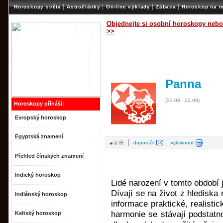
|
|
|
|
Horoskopy světa
Astročlánky
On-line výklady
Zábava
Horoskop na m
Objednejte si osobní horoskopy nebo
>>
Panna
(23.08 - 22.09)
Horoskopy přínáší:
Evropský horoskop
Egyptská znamení
|
|
doporučit
vytisknout
Přehled čínských znamení
Indický horoskop
Lidé narození v tomto období 
Dívají se na život z hlediska
Indiánský horoskop
informace praktické, realistic
harmonie se stávají podstatno
Keltský horoskop