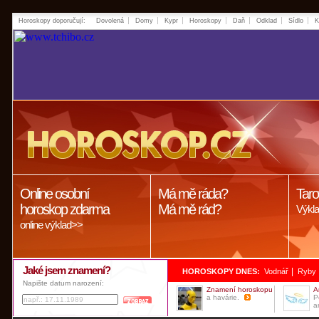
Horoskopy doporučují:
Dovolená
Domy
Kypr
Horoskopy
Daň
Odklad
Sídlo
K
Online osobní
Má mě ráda?
Taro
horoskop zdarma
Má mě rád?
Výkla
online výklad>>
Jaké jsem znamení?
|
HOROSKOPY DNES:
Vodnář
Ryby
Napište datum narození:
Znamení horoskopu
A
a havárie.
P
a