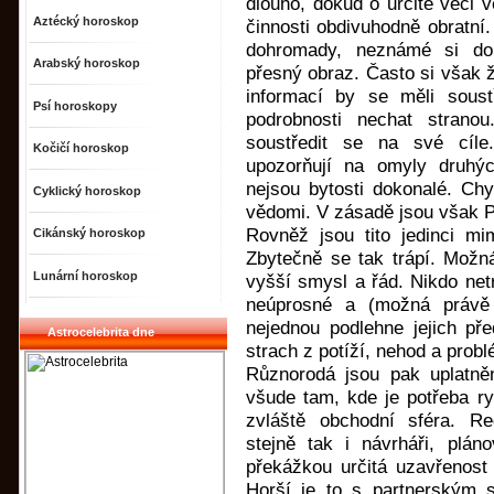
dlouho, dokud o určité věci v
Aztécký horoskop
činnosti obdivuhodně obratní.
dohromady, neznámé si do
Arabský horoskop
přesný obraz. Často si však ž
informací by se měli soust
Psí horoskopy
podrobnosti nechat stranou
soustředit se na své cíle.
Kočičí horoskop
upozorňují na omyly druhýc
nejsou bytosti dokonalé. Chyb
Cyklický horoskop
vědomi. V zásadě jsou však P
Rovněž jsou tito jedinci mim
Cikánský horoskop
Zbytečně se tak trápí. Mož
Lunární horoskop
vyšší smysl a řád. Nikdo net
neúprosné a (možná právě 
nejednou podlehne jejich pře
Astrocelebrita dne
strach z potíží, nehod a prob
Různorodá jsou pak uplatně
všude tam, kde je potřeba r
zvláště obchodní sféra. Redak
stejně tak i návrháři, plán
překážkou určitá uzavřenost a
Horší je to s partnerským 