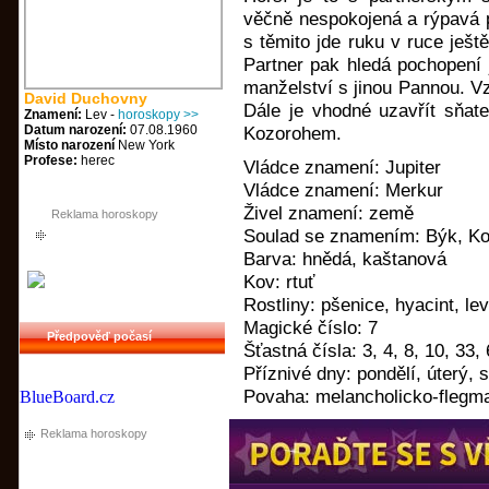
věčně nespokojená a rýpavá p
s těmito jde ruku v ruce ješt
Partner pak hledá pochopení 
manželství s jinou Pannou. Vz
David Duchovny
Dále je vhodné uzavřít sňa
Znamení:
Lev -
horoskopy >>
Datum narození:
07.08.1960
Kozorohem.
Místo narození
New York
Profese:
herec
Vládce znamení: Jupiter
Vládce znamení: Merkur
Živel znamení: země
Reklama horoskopy
Soulad se znamením: Býk, K
Barva: hnědá, kaštanová
Kov: rtuť
Rostliny: pšenice, hyacint, le
Magické číslo: 7
Předpověď počasí
Šťastná čísla: 3, 4, 8, 10, 33,
Příznivé dny: pondělí, úterý, s
Povaha: melancholicko-flegma
BlueBoard.cz
Reklama horoskopy