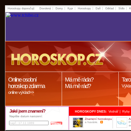
Horoskopy doporučují:
Dovolená
Domy
Kypr
Horoskopy
Daň
Odklad
Sídlo
K
Online osobní
Má mě ráda?
Taro
horoskop zdarma
Má mě rád?
Výkla
online výklad>>
Jaké jsem znamení?
|
HOROSKOPY DNES:
Vodnář
Ryby
Napište datum narození:
Znamení horoskopu
A
a havárie.
P
a