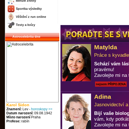
Minulé životy
Sportka výsledky
Věštění z run online
Testy a kvízy
Astrocelebrita dne
Matylda
Práce s kyvadle
Schází vám lá
pravému!
Zavolejte mi na 
nejsem PŘIPOJENA
Adina
Jasnovidectví a
Karol Sidon
Znamení:
Lev -
horoskopy >>
Bijí vaše biol
Datum narození:
09.08.1942
Místo narození
Praha
vám, kdy potkát
Profese:
rabín
Zavolejte mi na 