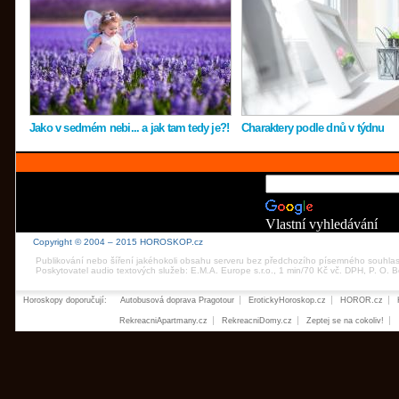
Jako v sedmém nebi... a jak tam tedy je?!
Charaktery podle dnů v týdnu
Vlastní vyhledávání
Copyright © 2004 – 2015 HOROSKOP.cz
Publikování nebo šíření jakéhokoli obsahu serveru bez předchozího písemného souhla
Poskytovatel audio textových služeb: E.M.A. Europe s.r.o., 1 min/70 Kč vč. DPH, P. O.
Horoskopy doporučují:
Autobusová doprava Pragotour
ErotickyHoroskop.cz
HOROR.cz
RekreacniApartmany.cz
RekreacniDomy.cz
Zeptej se na cokoliv!