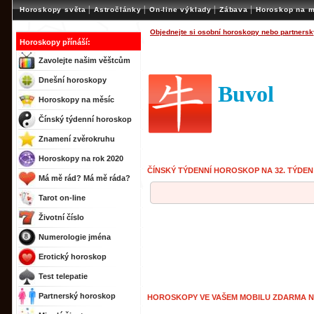
|
|
|
|
Horoskopy světa
Astročlánky
On-line výklady
Zábava
Horoskop na m
Objednejte si osobní horoskopy nebo partnersk
Horoskopy přínáší:
Zavolejte našim věštcům
Dnešní horoskopy
Buvol
Horoskopy na měsíc
Čínský týdenní horoskop
Znamení zvěrokruhu
Horoskopy na rok 2020
ČÍNSKÝ TÝDENNÍ HOROSKOP NA 32. TÝDEN
Má mě rád? Má mě ráda?
Tarot on-line
Životní číslo
Numerologie jména
Erotický horoskop
Test telepatie
Partnerský horoskop
HOROSKOPY VE VAŠEM MOBILU ZDARMA 