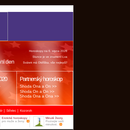
Horoskopy na 6. srpna 2026
Slunce je ve znamení Lva
ní den
Svátek má Oldřiška, vše nejlepší!
020
Partnerský horoskop
.
Shoda Ona a On >>
Shoda On a On >>
Shoda Ona a Ona >>
|
|
tír
Střelec
Kozoroh
Erotické horoskopy
Minulé životy.
pro muže a ženy.
Poznejte vaší
minulost.