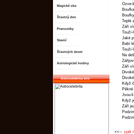
Ozve-l
Magické oko
Bouřka 
Bouřky
Šťastný den
Teplé z
Září ví
Pranostiky
Touží-l
Jaké po
Slavní
Babí lé
Touží-l
Šťastných deset
Na dešt
Zářijo
Astrologické hodiny
Září ví
Divoké
Divoké
Astrocelebrita dne
Když č
Pěkné 
Jsou-l
Když je
Září je
Podzim
Podzim
<<--
zpět 