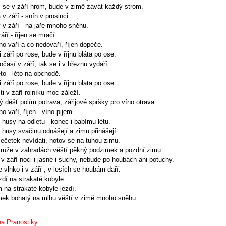
i se v září hrom, bude v zimě zavát každý strom.
v září - sníh v prosinci.
 v září - na jaře mnoho sněhu.
áří - říjen se mračí.
no vaří a co nedovaří, říjen dopeče.
i září po rose, bude v říjnu bláta po ose.
časí v září, tak se i v březnu vydaří.
to - léto na obchodě.
i září po rose, bude v říjnu blata po ose.
i v září rolníku moc záleží.
vý déšť polím potrava, zářijové spršky pro víno otrava.
no vaří, říjen - víno pijem.
 husy na odletu - konec i babímu létu.
 husy svačinu odnášejí a zimu přinášejí.
ečetek nevídati, hotov se na tuhou zimu.
růže v zahradách věští pěkný podzimek a pozdní zimu.
i v září noci i jasné i suchy, nebude po houbách ani potuchy.
 vlhko i v září , v lesích se houbám daří.
zdí na strakaté kobyle.
 na strakaté kobyle jezdí.
ek bohatý na mlhu věští v zimě mnoho sněhu.
na Pranostiky