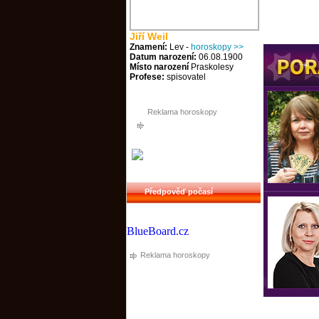
Jiří Weil
Znamení:
Lev -
horoskopy >>
Datum narození:
06.08.1900
Místo narození
Praskolesy
Profese:
spisovatel
Reklama horoskopy
Předpověď počasí
BlueBoard.cz
Reklama horoskopy