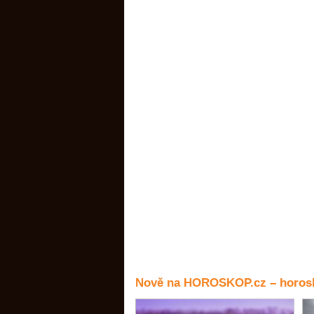
Nově na HOROSKOP.cz – horosk