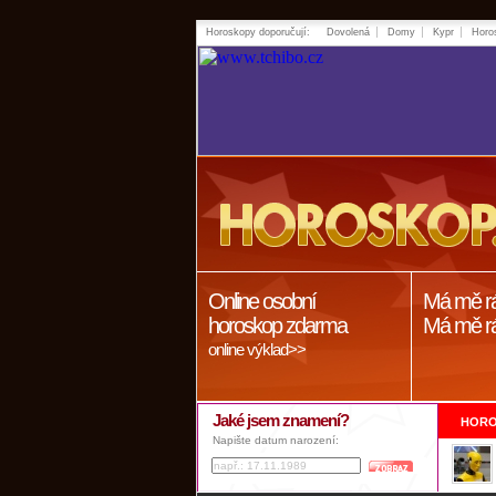
Horoskopy doporučují:
Dovolená
Domy
Kypr
Horo
Online osobní
Má mě r
horoskop zdarma
Má mě r
online výklad>>
Jaké jsem znamení?
HORO
Napište datum narození: