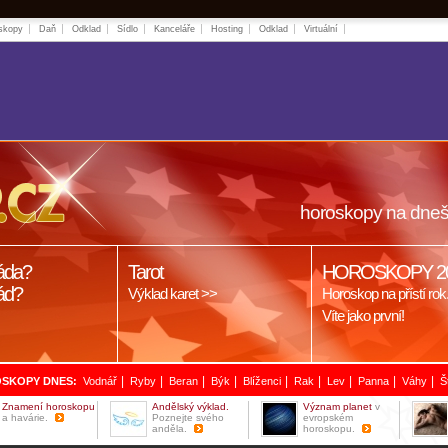
skopy
Daň
Odklad
Sídlo
Kanceláře
Hosting
Odklad
Virtuální
horoskopy na dneš
áda?
Tarot
HOROSKOPY 2
ád?
Výklad karet >>
Horoskop na přístí rok
Víte jako první!
|
|
|
|
|
|
|
|
|
SKOPY DNES:
Vodnář
Ryby
Beran
Býk
Blíženci
Rak
Lev
Panna
Váhy
Š
Znamení horoskopu
Andělský výklad.
Význam planet
v
a havárie.
Poznejte svého
evropském
anděla.
horoskopu.