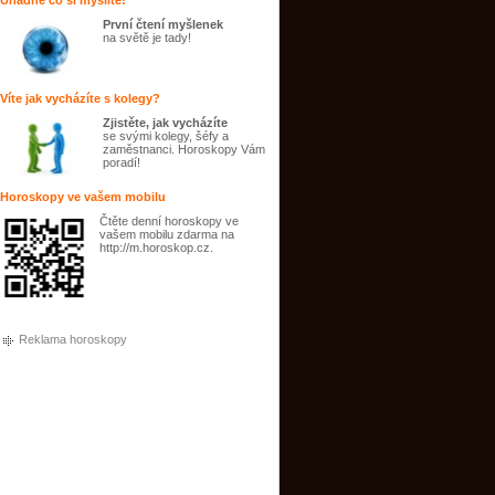
Uhádne co si myslíte!
První čtení myšlenek
na světě je tady!
Víte jak vycházíte s kolegy?
Zjistěte, jak vycházíte
se svými kolegy, šéfy a
zaměstnanci. Horoskopy Vám
poradí!
Horoskopy ve vašem mobilu
Čtěte denní horoskopy ve
vašem mobilu zdarma na
http://m.horoskop.cz.
Reklama horoskopy