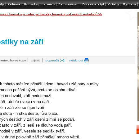
|
|
|
|
|
|
|
ady
Zábava
Horoskop na míru
Zajímavosti
Zdraví a styl
Vztahy
Bydlení
osobní horoskopy nebo partnerský horoskop od našich astrologů >>
stiky na září
|
|
|
|
autor: horoskopy
doporučit
vytisknout
k tohoto měsíce přináší lidem i hovadu zlé páry a mlhy.
 mnoho požárů bývá, proto se obloha rdívá.
en nedovařil, září nedosmaží.
áří - dobře ovoci i vínu daří.
ém září zle se říjen tváří.
á slota - hrstka deště, fůra bláta.
ných deštích v září osení zimní se podaří.
 často v září, z lesů se dlouho voda paří.
 hodně v září, vesele se sedlák tváří.
 v druhé polovině září přinášejí mnoho větrů.