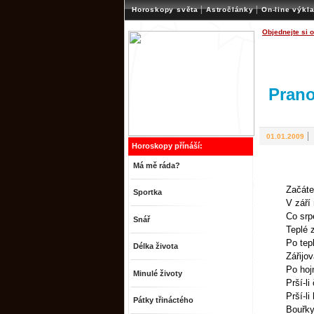
|
|
Horoskopy světa
Astročlánky
On-line výkl
Objednejte si 
Prano
01.01.2009
Horoskopy přínáší:
Má mě ráda?
Začáte
Sportka
V září
Co srp
Snář
Teplé z
Po tepl
Délka života
Zářijov
Po hoj
Minulé životy
Prší-li
Prší-li
Pátky třináctého
Bouřky