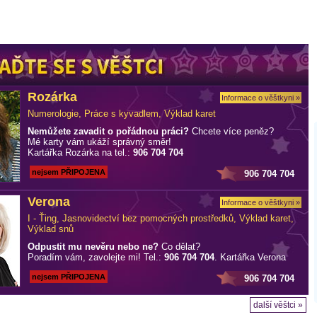
Rozárka
Informace o věštkyni »
Numerologie, Práce s kyvadlem, Výklad karet
Nemůžete zavadit o pořádnou práci?
Chcete více peněz?
Mé karty vám ukáží správný směr!
Kartářka Rozárka na tel.:
906 704 704
nejsem PŘIPOJENA
906 704 704
Verona
Informace o věštkyni »
I - Ťing, Jasnovidectví bez pomocných prostředků, Výklad karet,
Výklad snů
Odpustit mu nevěru nebo ne?
Co dělat?
Poradím vám, zavolejte mi! Tel.:
906 704 704
. Kartářka Verona
nejsem PŘIPOJENA
906 704 704
další věštci »