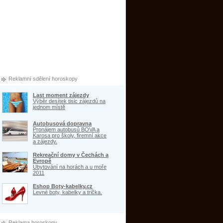
Reklamní sdělení horoskopy
Last moment zájezdy
Výběr desítek tisic zájezdů na
jednom místě
Autobusová dopravna
Pronájem autobusů BOVA a
Karosa pro školy, firemní akce
a zájezdy.
Rekreační domy v Čechách a
Evropě
Ubytování na horách a u moře
2011
Eshop Boty-kabelky.cz
Levné boty, kabelky a trička.
Reklama horoskopy