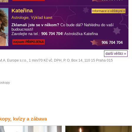
Kateřina
Informace o věštkyni »
Astrologie, Výklad karet
Zklamali jste se v někom?
Co bude dál? Nahlédnu do vaší
budoucnosti!
Zavolejte na tel.:
906 704 704
! Astroložka Kateřina
nejsem PŘIPOJENA
906 704 704
další věštci »
M.A. Europe s.r.o.
, 1 min/70 Kč vč. DPH, P. O. Box 14, 110 15 Praha 015
oskopy
opy, kvízy a zábava