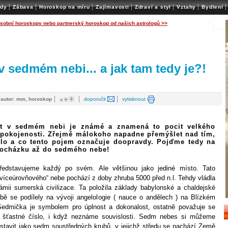
|
|
|
|
|
|
|
ady
Zábava
Horoskop na míru
Zajímavosti
Zdraví a styl
Vztahy
Bydlení
osobní horoskopy nebo partnerský horoskop od našich astrologů >>
v sedmém nebi... a jak tam tedy je?!
|
|
|
|
autor: mm, horoskop
doporučit
vytisknout
ýt v sedmém nebi je známé a znamená to pocit velkého
 spokojenosti. Zřejmě málokoho napadne přemýšlet nad tím,
klo a co tento pojem označuje doopravdy. Pojďme tedy na
ocházku až do sedmého nebe!
ředstavujeme každý po svém. Ale většinou jako jediné místo. Tato
víceúrovňového“ nebe pochází z doby zhruba 5000 před n.l. Tehdy vládla
mii sumerská civilizace. Ta položila základy babylonské a chaldejské
obě se podílely na vývoji angelologie ( nauce o andělech ) na Blízkém
Sedmička je symbolem pro úplnost a dokonalost, ostatně považuje se
 šťastné číslo, i když neznáme souvislosti. Sedm nebes si můžeme
dstavit jako sedm soustředných kruhů, v jejichž středu se nachází Země