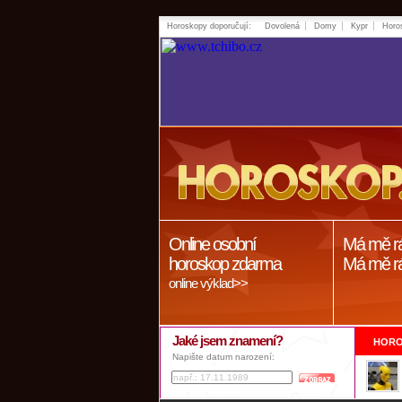
Horoskopy doporučují:
Dovolená
Domy
Kypr
Horo
Online osobní
Má mě r
horoskop zdarma
Má mě r
online výklad>>
Jaké jsem znamení?
HORO
Napište datum narození: