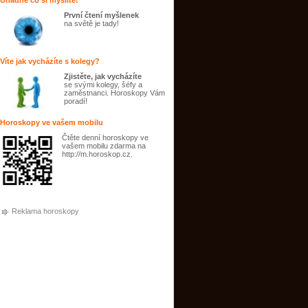
Uhádne co si myslíte!
První čtení myšlenek
na světě je tady!
Víte jak vycházíte s kolegy?
Zjistěte, jak vycházíte
se svými kolegy, šéfy a
zaměstnanci. Horoskopy Vám
poradí!
Horoskopy ve vašem mobilu
Čtěte denní horoskopy ve
vašem mobilu zdarma na
http://m.horoskop.cz.
Reklama horoskopy