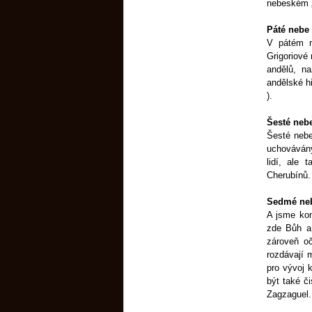
nebeském „
Páté nebe
V pátém n
Grigoriové 
andělů, n
andělské h
).
Šesté neb
Šesté nebe
uchováván
lidí, ale
Cherubínů.
Sedmé ne
A jsme ko
zde Bůh a 
zároveň oč
rozdávají 
pro vývoj 
být také č
Zagzaguel.