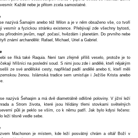
 vesmír. Každé nebe je přitom zcela samostatné.
e
se nazývá Šamajim anebo též Wilon a je v něm obsaženo vše, co tvoří
ný vesmír a fyzickou stránku existence. Přebývají zde všechny bytosti,
nou přírodním jevům, např. počasí, hvězdám i planetám. Do prvního nebe
čtyři známí archandělé: Rafael, Michael, Uriel a Gabriel.
e
bi se říká také Raquia. Není tam zřejmě příliš veselo, protože je to
čekají hříšníci na poslední soud. S nimi jsou zde i andělé, kteří nějakým
ešli ze své andělské cesty, například padlí andělé anebo ti, kteří měli
zemskou ženou. Islámská tradice sem umisťuje i Ježíše Krista anebo
le.
 se nazývá Šehaqim a má dvě diametrálně odlišné poloviny. V jižní leží
hrada a Strom života, které jsou hlídány třemi stovkami světelných
severní půli je peklo se vším, co k němu patří. Jak bylo kdysi řečeno:
o leží těsně vedle sebe.
e
zvem Machonon je místem, kde leží posvátný chrám a oltář Boží v