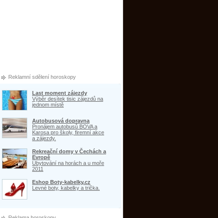
Reklamní sdělení horoskopy
Last moment zájezdy
Výběr desítek tisic zájezdů na
jednom místě
Autobusová dopravna
Pronájem autobusů BOVA a
Karosa pro školy, firemní akce
a zájezdy.
Rekreační domy v Čechách a
Evropě
Ubytování na horách a u moře
2011
Eshop Boty-kabelky.cz
Levné boty, kabelky a trička.
Reklama horoskopy