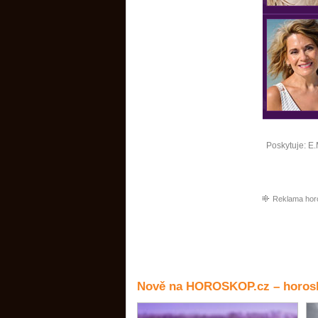
Poskytuje:
E.
Reklama hor
Nově na HOROSKOP.cz – horosk