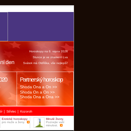
Horoskopy na 6. srpna 2026
Slunce je ve znamení Lva
ní den
Svátek má Oldřiška, vše nejlepší!
020
Partnerský horoskop
.
Shoda Ona a On >>
Shoda On a On >>
Shoda Ona a Ona >>
|
|
tír
Střelec
Kozoroh
Erotické horoskopy
Minulé životy.
pro muže a ženy.
Poznejte vaší
minulost.