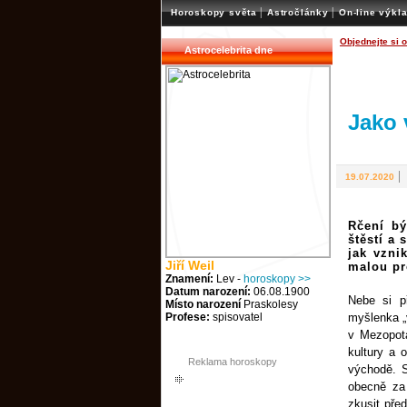
|
|
Horoskopy světa
Astročlánky
On-line výkl
Objednejte si 
Astrocelebrita dne
Jako 
19.07.2020
Rčení b
štěstí a
jak vzni
Jiří Weil
malou pr
Znamení:
Lev -
horoskopy >>
Datum narození:
06.08.1900
Nebe si p
Místo narození
Praskolesy
Profese:
spisovatel
myšlenka „
v Mezopotá
kultury a 
Reklama horoskopy
východě. 
obecně za
zkusit pře