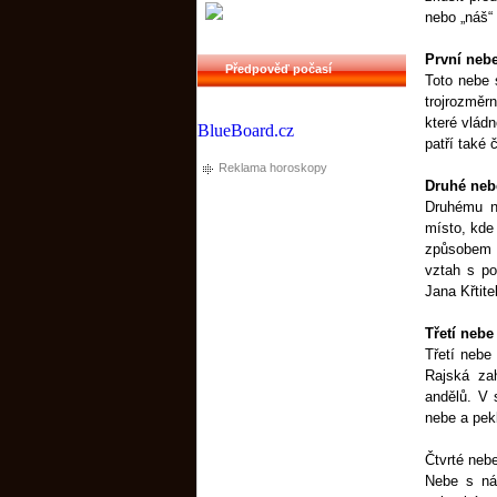
nebo „náš“
První neb
Předpověď počasí
Toto nebe 
trojrozměr
které vlád
BlueBoard.cz
patří také 
Reklama horoskopy
Druhé neb
Druhému ne
místo, kde 
způsobem s
vztah s po
Jana Křtite
Třetí nebe
Třetí nebe
Rajská za
andělů. V 
nebe a pekl
Čtvrté neb
Nebe s ná