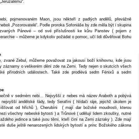
Jeruzalému“.
ebi, pojmenovaném Maon, jsou někteří z padlých andělů, převážně
neboli „Pozorovatelé“. Podle proroka Sofoniáše by zde měla být i skupina
azvaných Pánové – od své příslušnosti ke kůru Panstev ( pojem z
ierarchie – můžeme je kdykoliv požádat o pomoc, učí lidi důvěřovat Bohu
e
, zvané Zebul, můžeme považovat za jakousi boží knihovnu, kde jsou
y záznamy o veškerém dění zde na Zemi. Tedy nejen o skutcích všech
 také přírodních událostech. Také zde prodlévá sedm Fénixů a sedm
be
nečně v sedmém nebi... Nejvyšší z nebes má název Araboth a pobývá
nejvyšší andělské řády, tedy Serafíni ( hlídači ráje, jejichž úkolem je
išťovat od hříchů ), Cherubíni ( mají dar božské moudrosti, kterou
mezi všechny nebeské bytosti ) a Trůnové ( udělují lidem zkoušky, nutné
každého jedince a také jsou těmi, kteří činí na Zemi zázraky ). Zde mají
isté duše ještě nenarozených lidských bytostí a princ Božského zákona