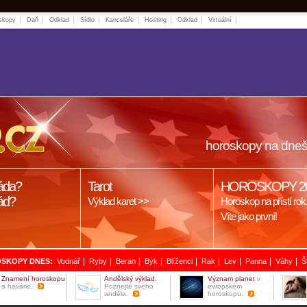
skopy
Daň
Odklad
Sídlo
Kanceláře
Hosting
Odklad
Virtuální
horoskopy na dneš
áda?
Tarot
HOROSKOPY 2
ád?
Výklad karet >>
Horoskop na přístí rok
Víte jako první!
|
|
|
|
|
|
|
|
|
SKOPY DNES:
Vodnář
Ryby
Beran
Býk
Blíženci
Rak
Lev
Panna
Váhy
Š
Znamení horoskopu
Andělský výklad.
Význam planet
v
a havárie.
Poznejte svého
evropském
anděla.
horoskopu.