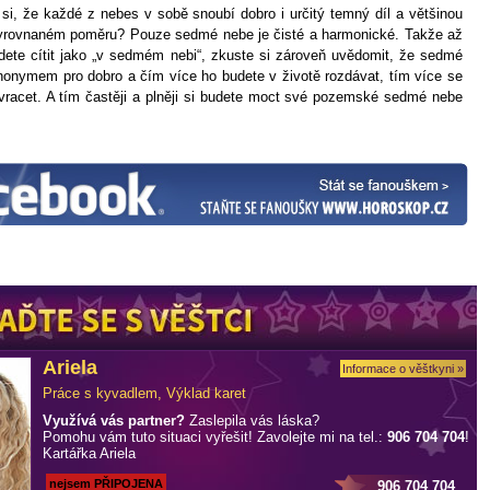
e si, že každé z nebes v sobě snoubí dobro i určitý temný díl a většinou
yrovnaném poměru? Pouze sedmé nebe je čisté a harmonické. Takže až
dete cítit jako „v sedmém nebi“, zkuste si zároveň uvědomit, že sedmé
nonymem pro dobro a čím více ho budete v životě rozdávat, tím více se
racet. A tím častěji a plněji si budete moct své pozemské sedmé nebe
Ariela
Informace o věštkyni »
Práce s kyvadlem, Výklad karet
Využívá vás partner?
Zaslepila vás láska?
Pomohu vám tuto situaci vyřešit! Zavolejte mi na tel.:
906 704 704
!
Kartářka Ariela
nejsem PŘIPOJENA
906 704 704