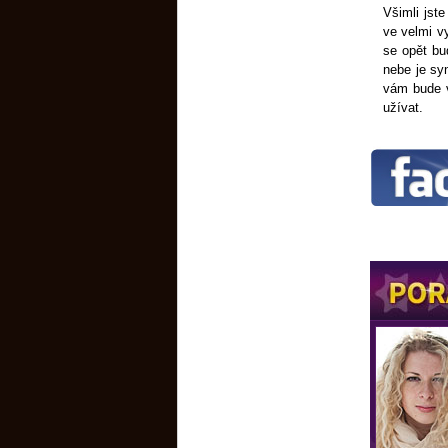
Všimli jst
ve velmi v
se opět bu
nebe je sy
vám bude v
užívat.