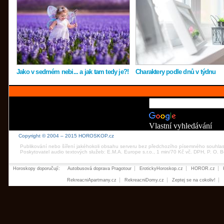
Jako v sedmém nebi... a jak tam tedy je?!
Charaktery podle dnů v týdnu
Vlastní vyhledávání
Copyright © 2004 – 2015 HOROSKOP.cz
Publikování nebo šíření jakéhokoli obsahu serveru bez předchozího písemného souhla
Poskytovatel audio textových služeb: E.M.A. Europe s.r.o., 1 min/70 Kč vč. DPH, P. O.
Horoskopy doporučují:
Autobusová doprava Pragotour
ErotickyHoroskop.cz
HOROR.cz
RekreacniApartmany.cz
RekreacniDomy.cz
Zeptej se na cokoliv!