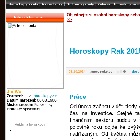
|
|
|
|
Horoskopy světa
Astročlánky
On-line výklady
Zábava
Horoskop na m
Objednejte si osobní horoskopy nebo
Astrocelebrita dne
>>
Horoskopy Rak 201
|
|
|
03.10.2014
autor: redakce
dopo
Jiří Weil
Práce
Znamení:
Lev -
horoskopy >>
Datum narození:
06.08.1900
Místo narození
Praskolesy
Od února začnou vidět plody 
Profese:
spisovatel
čas na investice. Stejně t
finančním sektoru budou v t
Reklama horoskopy
polovině roku dojde ke zvýš
nadřízeným. Od května může