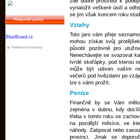
zde dobré prostředí k podep
vynaložit veškeré úsilí a odh
se jim však koncem roku studi
Předpověď počasí
Vztahy
Toto jaro vám přeje seznamo
BlueBoard.cz
mohou získat svůj protějše
Reklama horoskopy
působí pozitivně pro utužov
Nenechávejte se svazovat ka
tvrdé skořápky, pod kterou s
může být udiven vaším r
večerů pod hvězdami po vzáj
lze s vámi prožít.
Peníze
Finančně by se Vám mělo 
zejména v dubnu, kdy docíl
třeba v tomto roku se zachova
na pozdější měsíce, ve kte
náhody. Zatipovat nebo zasout
prosinci. Jinak se doporu