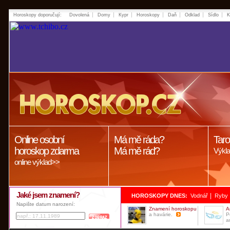
Horoskopy doporučují:
Dovolená
Domy
Kypr
Horoskopy
Daň
Odklad
Sídlo
K
Online osobní
Má mě ráda?
Taro
horoskop zdarma
Má mě rád?
Výkla
online výklad>>
Jaké jsem znamení?
|
HOROSKOPY DNES:
Vodnář
Ryby
Napište datum narození:
Znamení horoskopu
A
a havárie.
P
a