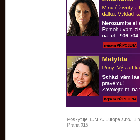
Minulé životy a
dálku, Výklad k
Nerozumíte si
Pomohu vám zís
na tel.:
906 704
nejsem PŘIPOJENA
Matylda
Runy, Výklad ka
Schází vám lá
pravému!
Zavolejte mi na 
nejsem PŘIPOJENA
Poskytuje:
E.M.A. Europe s.r.o.
, 1 
Praha 015