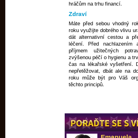
hráčům na trhu financí.
Zdraví
Máte před sebou vhodný rok
roku využijte dobrého vlivu u
dát alternativní cestou a p
léčení. Před nachlazením 
příjmem užitečných potra
zvýšenou péčí o hygienu a trv
čas na lékařské vyšetření. 
nepřetěžovat, dbát ale na d
roku může být pro Váš org
těchto principů.
Emanuela