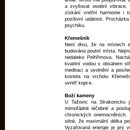
a zvyšovat osobní vibrace, 
získání vnitřní harmonie i 
pozitivní události. Procházk
psychiku.
Křemešník
Není divu, že na místech s 
budována poutní místa. Nejin
nedaleko Pelhřimova. Nachá
kvalitní vodou s obsahem stř
meditaci a uvolnění a posíle
kostela na vrcholu Křemešn
uvnitř kopce.
Boží kameny
U Tažovic na Strakonicku 
mimořádné léčebné a posiluj
chronických onemocněních. M
silné, že maximální délka po
Vyzařovaná energie je prý 