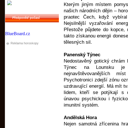
Kterým jiným místem pomys
našich národních dějin – horo
praotec Čech, když vybír
Předpověď počasí
Nejsilnější vyzařování ene
Přestože půjdete do kopce, 
BlueBoard.cz
takto získanou energii dones
tělesných sil.
Reklama horoskopy
Panenský Týnec
Nedostavěný gotický chrám
Týnec na Lounsku je 
nejnavštěvovanějších mí
Psychotronici zdejší zónu ozn
uzdravující energií. Má mít t
lidem, kteří se potýkají 
únavou psychickou i fyzicko
imunitní systém.
Andělská Hora
Nejen samotná zřícenina hr