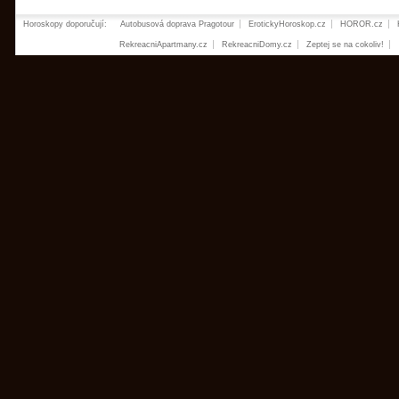
Horoskopy doporučují:
Autobusová doprava Pragotour
ErotickyHoroskop.cz
HOROR.cz
RekreacniApartmany.cz
RekreacniDomy.cz
Zeptej se na cokoliv!