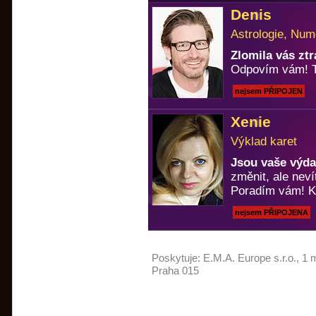
Denis
Astrologie, Num
Zlomila vás zt
Odpovím vám! T
nejsem PŘIPOJEN
Xenie
Výklad karet
Jsou vaše výda
změnit, ale neví
Poradím vám! Ka
nejsem PŘIPOJENA
Poskytuje:
E.M.A. Europe s.r.o.
, 1 
Praha 015