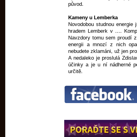
původ.
Kameny u Lemberka
Novodobou studnou energie j
hradem Lemberk v …. Kompl
Navzdory tomu sem proudí zás
energii a mnozí z nich opa
nebudete zklamáni, už jen pro
A nedaleko je proslulá Zdisla
účinky a je u ní nádherné p
určitě.