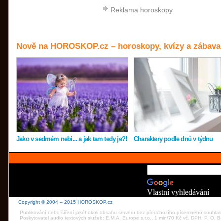
Reklama horoskopy
Nově na HOROSKOP.cz – horoskopy, kvízy a zábava
Jako v sedmém nebi... a jak tam tedy je?!
Charaktery podle dnů v týdnu
Vlastní vyhledávání
Copyright © 2004 – 2015 HOROSKOP.cz
Publikování nebo šíření jakéhokoli obsahu serveru bez předchozího písemného souhla
Poskytovatel audio textových služeb: E.M.A. Europe s.r.o., 1 min/70 Kč vč. DPH, P. O.