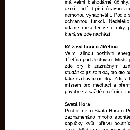
má velmi blahodárné účinky.
okolí. Lidé, trpící únavou a
nemohou vynachválit. Podle se
ochrannou funkci. Nedaleko
údajně měla léčivé účinky pr
která se zde nachází.
Křížová hora u Jiřetína
Velmi silnou pozitivní ener
Jiřetína pod Jedlovou. Místo
zde prý k zázračným uzdr
studánka již zanikla, ale dle 
také ozdravné účinky. Zdejší 
místem pro meditaci a přemý
půvabné v každém ročním obd
Svatá Hora
Poutní místo Svatá Hora u Př
zaznamenáno mnoho spontán
kapličky kvůli přílivu poutní
areál. Místo má podporovat 