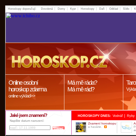
Horoskopy doporučují:
Dovolená
Domy
Kypr
Horoskopy
Daň
Odklad
Sídlo
K
Online osobní
Má mě ráda?
Taro
horoskop zdarma
Má mě rád?
Výkla
online výklad>>
Jaké jsem znamení?
|
HOROSKOPY DNES:
Vodnář
Ryby
Napište datum narození:
Znamení horoskopu
A
a havárie.
P
a