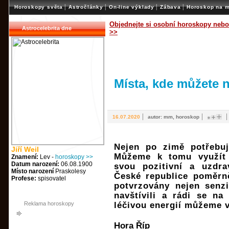
|
|
|
|
Horoskopy světa
Astročlánky
On-line výklady
Zábava
Horoskop na m
Objednejte si osobní horoskopy nebo
Astrocelebrita dne
>>
Místa, kde můžete n
|
|
16.07.2020
autor: mm, horoskop
Nejen po zimě potřebuj
Jiří Weil
Můžeme k tomu využít 
Znamení:
Lev -
horoskopy >>
Datum narození:
06.08.1900
svou pozitivní a uzdra
Místo narození
Praskolesy
České republice poměrně
Profese:
spisovatel
potvrzovány nejen senzib
navštívili a rádi se na
Reklama horoskopy
léčivou energií můžeme 
Hora Říp