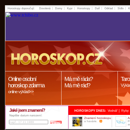
Horoskopy doporučují:
Dovolená
Domy
Kypr
Horoskopy
Daň
Odklad
Sídlo
K
Online osobní
Má mě ráda?
Taro
horoskop zdarma
Má mě rád?
Výkla
online výklad>>
Jaké jsem znamení?
|
HOROSKOPY DNES:
Vodnář
Ryby
Napište datum narození:
Znamení horoskopu
A
a havárie.
P
a