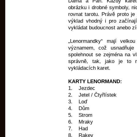
Dáma a Pán. Každý karetn
obrázku i drobné symboly, n
rovnat tarotu. Právě proto je
výklad vhodný i pro začínají
vykládat budoucnost anebo zís
„Lenormandky“ mají velkou
významem, což usnadňuje 
spolehnout se zejména na vla
správně, tak, jako je to n
vykládacích karet.
KARTY LENORMAND:
1. Jezdec
2. Jetel / Čtyřlístek
3. Loď
4. Dům
5. Strom
6. Mraky
7. Had
8. Rakev