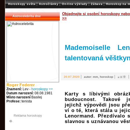
|
|
|
|
Horoskopy světa
Astročlánky
On-line výklady
Zábava
Horoskop na m
Objednejte si osobní horoskopy nebo
Astrocelebrita dne
>>
Mademoiselle Le
talentovaná věštky
|
|
20.07.2020
autor: mm, horoskop
Roger Federer
Znamení:
Lev -
horoskopy >>
Datum narození:
08.08.1981
Karty s líbivými obráz
Místo narození
Basilej
budoucnost. Takové j
Profese:
tenista
jejichž výpovědi jsou př
ví o té, která stála u je
Lenormand. Přezdívalo s
Reklama horoskopy
slavnou s uznávanou věs