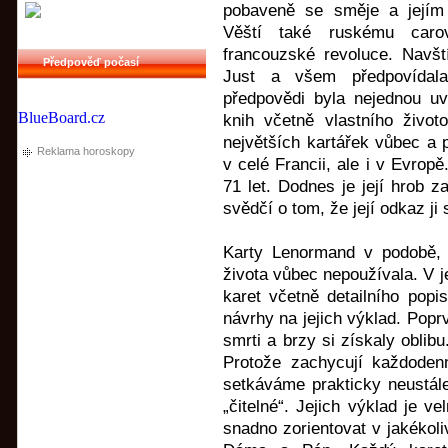
pobaveně se směje a jejím
Věští také ruskému caro
francouzské revoluce. Navštív
Předpověď počasí
Just a všem předpovídala
předpovědi byla nejednou u
BlueBoard.cz
knih včetně vlastního živo
největších kartářek vůbec a 
Reklama horoskopy
v celé Francii, ale i v Evrop
71 let. Dodnes je její hrob 
svědčí o tom, že její odkaz ji
Karty Lenormand v podobě,
života vůbec nepoužívala. V j
karet včetně detailního popi
návrhy na jejich výklad. Popr
smrti a brzy si získaly obli
Protože zachycují každodenn
setkáváme prakticky neustále
„čitelné“. Jejich výklad je 
snadno zorientovat v jakékoli