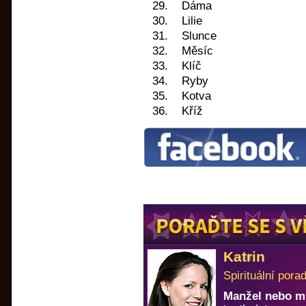
29. Dáma
30. Lilie
31. Slunce
32. Měsíc
33. Klíč
34. Ryby
35. Kotva
36. Kříž
Katrin
Spirituální pora
Manžel nebo m