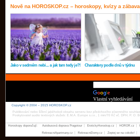
Nově na HOROSKOP.cz – horoskopy, kvízy a zábava
Jako v sedmém nebi... a jak tam tedy je?!
Charaktery podle dnů v týdnu
Vlastní vyhledávání
Copyright © 2004 – 2015 HOROSKOP.cz
Publikování nebo šíření jakéhokoli obsahu serveru bez předchozího písemného souhla
Poskytovatel audio textových služeb: E.M.A. Europe s.r.o., 1 min/70 Kč vč. DPH, P. O.
Horoskopy doporučují:
Autobusová doprava Pragotour
ErotickyHoroskop.cz
HOROR.cz
RekreacniApartmany.cz
RekreacniDomy.cz
Zeptej se na cokoliv!