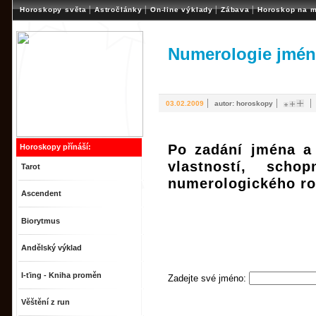
|
|
|
|
Horoskopy světa
Astročlánky
On-line výklady
Zábava
Horoskop na m
Numerologie jmén
|
|
03.02.2009
autor: horoskopy
Po zadání jména a 
Horoskopy přínáší:
vlastností, scho
Tarot
numerologického ro
Ascendent
Biorytmus
Andělský výklad
I-ťing - Kniha proměn
Zadejte své jméno:
Věštění z run