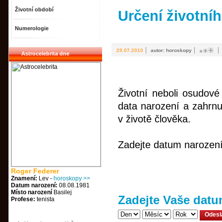
Životní období
Určení životníh
Numerologie
|
|
29.07.2010
autor: horoskopy
Astrocelebrita dne
Životní neboli osudové
data narození a zahrnu
v životě člověka.
Zadejte datum narození:
Roger Federer
Znamení:
Lev -
horoskopy >>
Datum narození:
08.08.1981
Místo narození
Basilej
Zadejte Vaše datu
Profese:
tenista