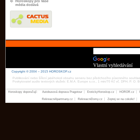
Horoskopy pro Vaše
média dodává
Vlastní vyhledávání
Copyright © 2004 – 2015 HOROSKOP.cz
Publikování nebo šíření jakéhokoli obsahu serveru bez předchozího písemného souhla
Poskytovatel audio textových služeb: E.M.A. Europe s.r.o., 1 min/70 Kč vč. DPH, P. O.
Horoskopy doporučují:
Autobusová doprava Pragotour
ErotickyHoroskop.cz
HOROR.cz
RekreacniApartmany.cz
RekreacniDomy.cz
Zeptej se na cokoliv!