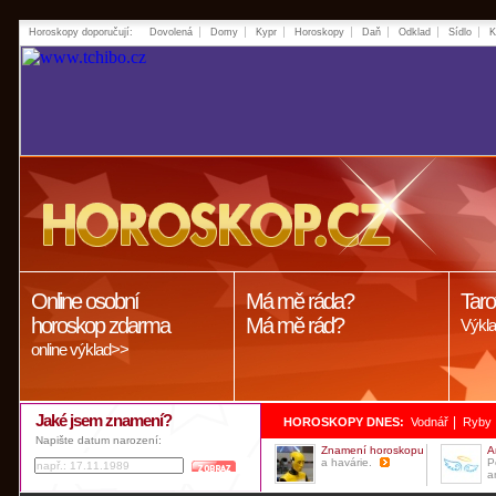
Horoskopy doporučují:
Dovolená
Domy
Kypr
Horoskopy
Daň
Odklad
Sídlo
K
Online osobní
Má mě ráda?
Taro
horoskop zdarma
Má mě rád?
Výkla
online výklad>>
Jaké jsem znamení?
|
HOROSKOPY DNES:
Vodnář
Ryby
Napište datum narození:
Znamení horoskopu
A
a havárie.
P
a