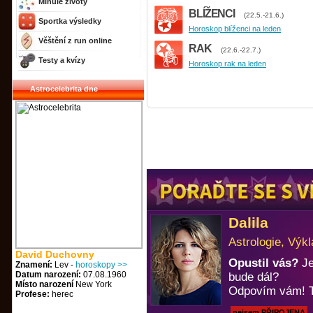
Minulé životy
BLÍŽENCI
(22.5.-21.6.)
Sportka výsledky
Horoskop blíženci na leden
Věštění z run online
RAK
(22.6.-22.7.)
Testy a kvízy
Horoskop rak na leden
Astrocelebrita dne
Dalila
Astrologie, Výkl
David Duchovny
Opustil vás?
Je
Znamení:
Lev -
horoskopy >>
Datum narození:
07.08.1960
bude dál?
Místo narození
New York
Odpovím vám! T
Profese:
herec
nejsem PŘIPOJENA