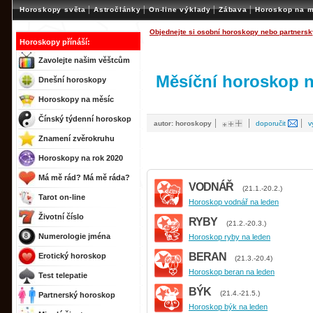
|
|
|
|
Horoskopy světa
Astročlánky
On-line výklady
Zábava
Horoskop na m
Objednejte si osobní horoskopy nebo partnersk
Horoskopy přínáší:
Zavolejte našim věštcům
Měsíční horoskop n
Dnešní horoskopy
Horoskopy na měsíc
Čínský týdenní horoskop
|
|
|
autor: horoskopy
doporučit
v
Znamení zvěrokruhu
Horoskopy na rok 2020
Má mě rád? Má mě ráda?
VODNÁŘ
(21.1.-20.2.)
Tarot on-line
Horoskop vodnář na leden
Životní číslo
RYBY
(21.2.-20.3.)
Numerologie jména
Horoskop ryby na leden
BERAN
Erotický horoskop
(21.3.-20.4)
Horoskop beran na leden
Test telepatie
BÝK
(21.4.-21.5.)
Partnerský horoskop
Horoskop býk na leden