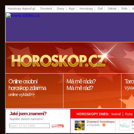
Horoskopy doporučují:
Dovolená
Domy
Kypr
Horoskopy
Daň
Odklad
Sídlo
K
Online osobní
Má mě ráda?
Taro
horoskop zdarma
Má mě rád?
Výkla
online výklad>>
Jaké jsem znamení?
|
HOROSKOPY DNES:
Vodnář
Ryby
Napište datum narození:
Znamení horoskopu
A
a havárie.
P
a