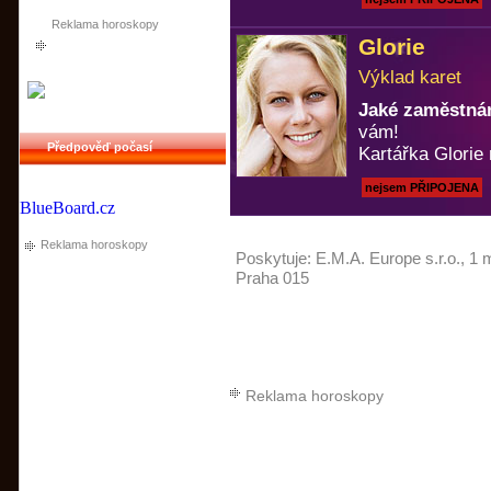
Reklama horoskopy
Glorie
Výklad karet
Jaké zaměstnán
vám!
Předpověď počasí
Kartářka Glorie 
nejsem PŘIPOJENA
BlueBoard.cz
Reklama horoskopy
Poskytuje:
E.M.A. Europe s.r.o.
, 1 
Praha 015
Reklama horoskopy