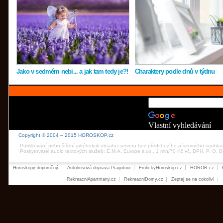
Jako v sedmém nebi... a jak tam tedy je?!
Charaktery podle dnů v týdnu
Vlastní vyhledávání
Copyright © 2004 – 2015 HOROSKOP.cz
Publikování nebo šíření jakéhokoli obsahu serveru bez předchozího písemného souhla
Poskytovatel audio textových služeb: E.M.A. Europe s.r.o., 1 min/70 Kč vč. DPH, P. O.
Horoskopy doporučují:
Autobusová doprava Pragotour
ErotickyHoroskop.cz
HOROR.cz
RekreacniApartmany.cz
RekreacniDomy.cz
Zeptej se na cokoliv!