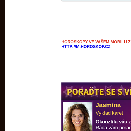
HOROSKOPY VE VAŠEM MOBILU 
HTTP://M.HOROSKOP.CZ
Jasmína
Výklad karet
Okouzlila vás 
Ráda vám porad