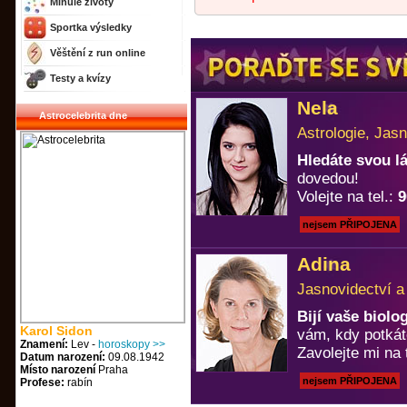
Minulé životy
Sportka výsledky
Věštění z run online
Testy a kvízy
Nela
Astrocelebrita dne
Astrologie, Jasn
Hledáte svou 
dovedou!
Volejte na tel.:
9
nejsem PŘIPOJENA
Adina
Jasnovidectví a
Bijí vaše biol
Karol Sidon
vám, kdy potkát
Znamení:
Lev -
horoskopy >>
Zavolejte mi na 
Datum narození:
09.08.1942
Místo narození
Praha
nejsem PŘIPOJENA
Profese:
rabín