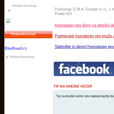
Reklama horoskopy
Poskytuje:
E.M.A. Europe s.r.o.
, 1 
Praha 015
Horoskopy pro ženy na dnešní de
Předpověď počasí
Partnerské horoskopy pro muže a
Stáhněte si denní Horoskopy pr
BlueBoard.cz
Reklama horoskopy
TIP NA DNEŠNÍ VEČER
Tip na dnešní večer zde najdete každý de