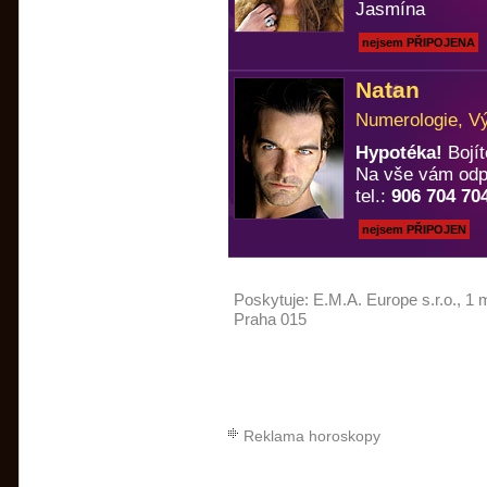
Jasmína
nejsem PŘIPOJENA
Natan
Numerologie, Vý
Hypotéka!
Bojít
Na vše vám odp
tel.:
906 704 70
nejsem PŘIPOJEN
Poskytuje:
E.M.A. Europe s.r.o.
, 1 
Praha 015
Reklama horoskopy