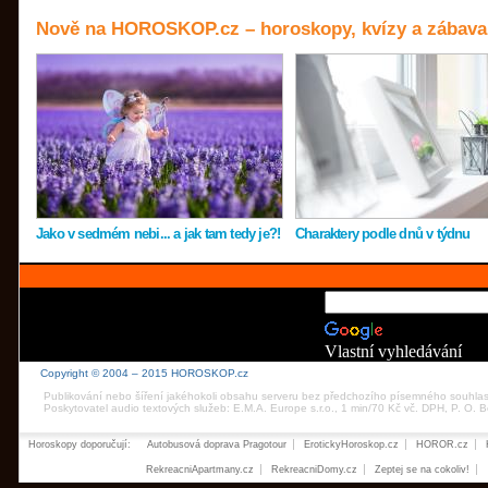
Nově na HOROSKOP.cz – horoskopy, kvízy a zábava
Jako v sedmém nebi... a jak tam tedy je?!
Charaktery podle dnů v týdnu
Vlastní vyhledávání
Copyright © 2004 – 2015 HOROSKOP.cz
Publikování nebo šíření jakéhokoli obsahu serveru bez předchozího písemného souhla
Poskytovatel audio textových služeb: E.M.A. Europe s.r.o., 1 min/70 Kč vč. DPH, P. O.
Horoskopy doporučují:
Autobusová doprava Pragotour
ErotickyHoroskop.cz
HOROR.cz
RekreacniApartmany.cz
RekreacniDomy.cz
Zeptej se na cokoliv!