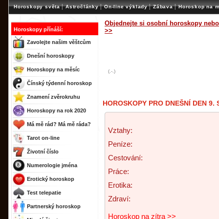
|
|
|
|
Horoskopy světa
Astročlánky
On-line výklady
Zábava
Horoskop na m
Objednejte si osobní horoskopy nebo
Horoskopy přínáší:
>>
Zavolejte našim věštcům
Dnešní horoskopy
Horoskopy na měsíc
(.-.)
Čínský týdenní horoskop
Znamení zvěrokruhu
HOROSKOPY PRO DNEŠNÍ DEN 9. 
Horoskopy na rok 2020
Má mě rád? Má mě ráda?
Vztahy:
Tarot on-line
Peníze:
Životní číslo
Cestování:
Numerologie jména
Práce:
Erotický horoskop
Erotika:
Test telepatie
Zdraví:
Partnerský horoskop
Horoskop na zítra >>