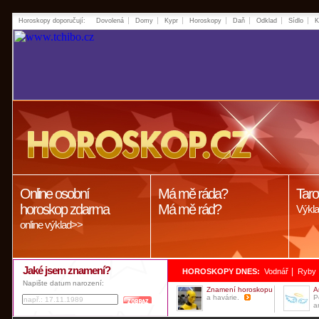
Horoskopy doporučují:
Dovolená
Domy
Kypr
Horoskopy
Daň
Odklad
Sídlo
K
Online osobní
Má mě ráda?
Taro
horoskop zdarma
Má mě rád?
Výkla
online výklad>>
Jaké jsem znamení?
|
HOROSKOPY DNES:
Vodnář
Ryby
Napište datum narození:
Znamení horoskopu
A
a havárie.
P
a